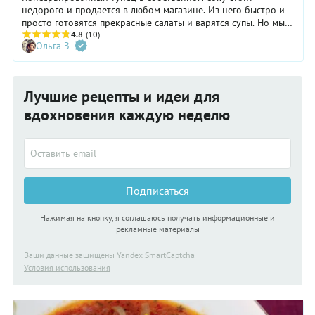
недорого и продается в любом магазине. Из него быстро и
просто готовятся прекрасные салаты и варятся супы. Но мы
не останавливаемся только на этих блюдах из тунца, а
4.8
(10)
Ольга З
готовим с консервированной рыбой открытые пироги и
пасту, фаршируем им помидоры и даже делаем вкуснейшие
котлетки.
Лучшие рецепты и идеи для
вдохновения каждую неделю
Подписаться
Нажимая на кнопку, я соглашаюсь получать информационные и
рекламные материалы
Ваши данные защищены Yandex SmartCaptcha
Условия использования