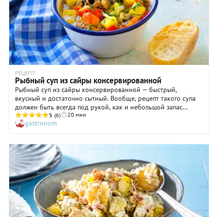
РЕЦЕПТ
Рыбный суп из сайры консервированной
Рыбный суп из сайры консервированной — быстрый,
вкусный и достаточно сытный. Вообще, рецепт такого супа
должен быть всегда под рукой, как и небольшой запас
20 мин
рыбных консервов в холодильнике. Ведь это та самая
5
(6)
gastronom
«палочка-выручалочка» для хозяйки, которая поможет, если
вдруг потребуется без особых хлопот приготовить на обед
достойное первое блюдо. Консервированная сайра придает
«быстрой ухе» насыщенный и ароматный вкус. Рыбный суп
из сайры в собственном соку с картошкой и обжаренными в
топленом масле овощами, щедро сдобренный измельченной
зеленью, придется по вкусу и взрослым, и детям.