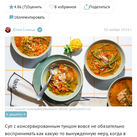
4.86 (7)
Оценить
В избранное
Поделиться
1
Комментировать
Юлия Синица
30 ноября 2024 г.
Суп с тунцом консервированным
(Фото: gastronom.ru)
К рецепту
Суп с консервированным тунцом вовсе не обязательно
воспринимать как какую-то вынужденную меру, когда в