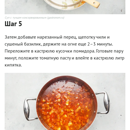
Суп с тунцом консервированным (gastronom.ru)
Шаг 5
Затем добавьте нарезанный перец, щепотку чили и
сушеный базилик, держите на огне еще 2–3 минуты.
Переложите в кастрюлю кусочки помидора. Готовьте пару
минут, положите томатную пасту и влейте в кастрюлю литр
кипятка.