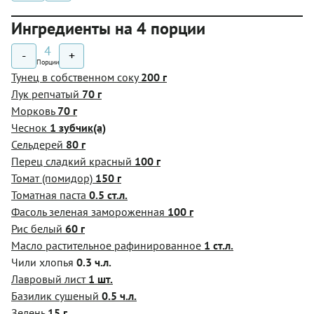
Ингредиенты на 4 порции
4
-
+
Порции
Тунец в собственном соку
200 г
Лук репчатый
70 г
Морковь
70 г
Чеснок
1 зубчик(а)
Сельдерей
80 г
Перец сладкий красный
100 г
Томат (помидор)
150 г
Томатная паста
0.5 ст.л.
Фасоль зеленая замороженная
100 г
Рис белый
60 г
Масло растительное рафинированное
1 ст.л.
Чили хлопья
0.3 ч.л.
Лавровый лист
1 шт.
Базилик сушеный
0.5 ч.л.
Зелень
15 г