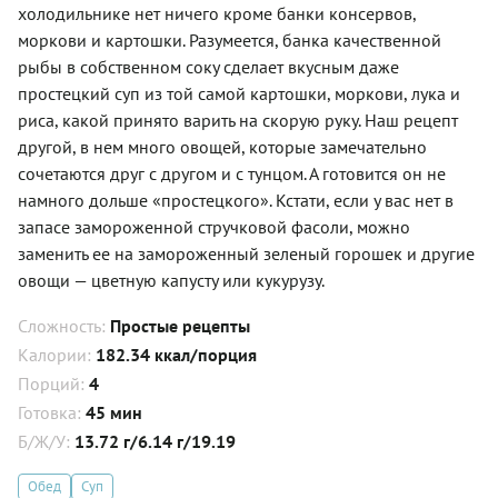
холодильнике нет ничего кроме банки консервов,
моркови и картошки. Разумеется, банка качественной
рыбы в собственном соку сделает вкусным даже
простецкий суп из той самой картошки, моркови, лука и
риса, какой принято варить на скорую руку. Наш рецепт
другой, в нем много овощей, которые замечательно
сочетаются друг с другом и с тунцом. А готовится он не
намного дольше «простецкого». Кстати, если у вас нет в
запасе замороженной стручковой фасоли, можно
заменить ее на замороженный зеленый горошек и другие
овощи — цветную капусту или кукурузу.
Сложность:
Простые рецепты
Калории:
182.34 ккал/порция
Порций:
4
Готовка:
45 мин
Б/Ж/У:
13.72 г/6.14 г/19.19
Обед
Суп