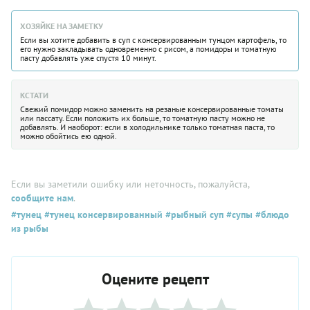
ХОЗЯЙКЕ НА ЗАМЕТКУ
Если вы хотите добавить в суп с консервированным тунцом картофель, то
его нужно закладывать одновременно с рисом, а помидоры и томатную
пасту добавлять уже спустя 10 минут.
КСТАТИ
Свежий помидор можно заменить на резаные консервированные томаты
или пассату. Если положить их больше, то томатную пасту можно не
добавлять. И наоборот: если в холодильнике только томатная паста, то
можно обойтись ею одной.
Если вы заметили ошибку или неточность, пожалуйста,
сообщите нам
.
#тунец
#тунец консервированный
#рыбный суп
#супы
#блюдо
из рыбы
Оцените рецепт