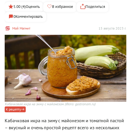
5.00 (4)
Оценить
В избранное
Поделиться
0
Комментировать
Мой Магнит
15 августа 2023 г.
Кабачковая икра на зиму с майонезом
(Фото: gastronom.ru)
К рецепту
Кабачковая икра на зиму с майонезом и томатной пастой
– вкусный и очень простой рецепт всего из нескольких