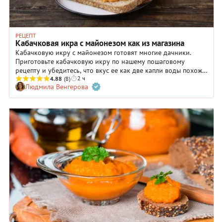
РЕЦЕПТ
Кабачковая икра с майонезом как из магазина
Кабачковую икру с майонезом готовят многие дачники.
Приготовьте кабачковую икру по нашему пошаговому
рецепту и убедитесь, что вкус ее как две капли воды похож
2 ч
на магазинную! Все дело в особой добавке — а именно в
4.88
(8)
Людмила Венгерова
майонезе. Относиться к нему можно по-разному, но в
данном случае этот соус обеспечивает кабачковой икре
особую текстуру и нежный вкус. Попробуйте!