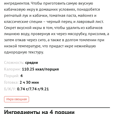
ингредиентов. Чтобы приготовить самую вкусную
кабачковую икру в домашних условиях, понадобятся
репчатый лук и кабачки, томатная паста, майонез и
классические специи – черный перец и лавровый лист.
Секрет вкусной икры в том, чтобы удалить из кабачков
лишнюю воду, провернув их через мясорубку, присолив, а
затем отжав через сито, а также в долгом томлении при
низкой температуре, что придаст икре нежнейшую
однородную текстуру.
Сложность:
средне
Калории:
110.25 ккал/порция
Порций:
4
Готовка:
2 ч 30 мин
Б/Ж/У:
0.74 г/7.74 г/9.21
Икра овощная
Ингредиенты на 4 порции