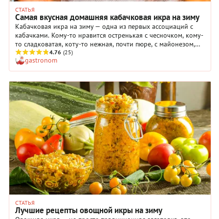
СТАТЬЯ
Самая вкусная домашняя кабачковая икра на зиму
Кабачковая икра на зиму — одна из первых ассоциаций с
кабачками. Кому-то нравится остренькая с чесночком, кому-
то сладковатая, коту-то нежная, почти пюре, с майонезом,
как из магазина. Мы подобрали 9 рецептов вкусной
4.76
(25)
gastronom
кабачковой икры, которые понравятся и взрослым, и детям.
И что хорошо в кабачках — для икры в качестве добавки
можно использовать практически любые пряные овощи и
зелень, которые есть у вас в огороде или на прилавках
магазинов.
СТАТЬЯ
Лучшие рецепты овощной икры на зиму