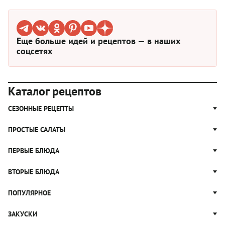
Еще больше идей и рецептов — в наших
соцсетях
Каталог рецептов
СЕЗОННЫЕ РЕЦЕПТЫ
Рецепты из капусты
ПРОСТЫЕ САЛАТЫ
Блюда с картошкой
Простые салаты
ПЕРВЫЕ БЛЮДА
Рецепты с грибами
Салат Оливье
Яблочные пироги
Щи
ВТОРЫЕ БЛЮДА
Салат Цезарь
Рецепты с клюквой
Борщ
Салат Нисуаз
Котлеты
ПОПУЛЯРНОЕ
Блюда из тыквы
Рассольник
Салат Мимоза
Плов
Гороховый суп
Пицца
ЗАКУСКИ
Крабовый салат
Пельмени
Суп солянка
Сырники