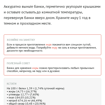
Аккуратно выньте банки, герметично укупорьте крышками
и оставьте остывать до комнатной температуры,
перевернув банки вверх дном. Храните икру 1 год в
темном и прохладном месте.
ХОЗЯЙКЕ НА ЗАМЕТКУ
Если в процессе приготовления
икра
покажется вам слишком густой,
добавьте немного воды. Попробуйте
икру
на соль в конце приготовления,
досолите при необходимости.
ПОЛЕЗНЫЙ СОВЕТ
Банки для хранения
икры
можно простерилизовать любым привычным
способом, например, на пару или в духовке.
КСТАТИ
На 100 г: белки 1,39 г (1,74% суточной нормы)
• жиры 14,73 г (16,37%)
• углеводы 12,77 г (7,60%)
• ккал 184,03 (10,22%)
• натрий 674,16 мг (46,49%)
• общий сахар 10,48 г (20,96%)