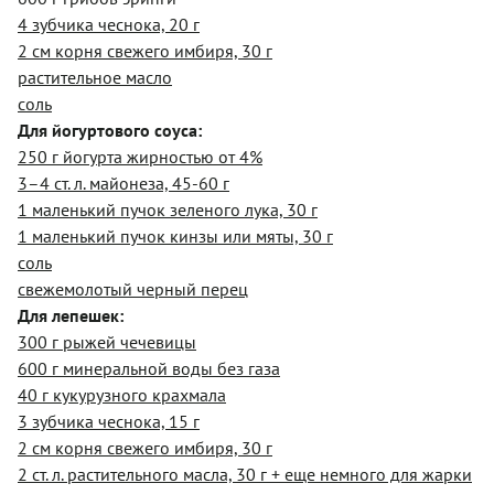
4 зубчика чеснока, 20 г
2 см корня свежего имбиря, 30 г
растительное масло
соль
Для йогуртового соуса:
250 г йогурта жирностью от 4%
3–4 ст. л. майонеза, 45-60 г
1 маленький пучок зеленого лука, 30 г
1 маленький пучок кинзы или мяты, 30 г
соль
свежемолотый черный перец
Для лепешек:
300 г рыжей чечевицы
600 г минеральной воды без газа
40 г кукурузного крахмала
3 зубчика чеснока, 15 г
2 см корня свежего имбиря, 30 г
2 ст. л. растительного масла, 30 г + еще немного для жарки