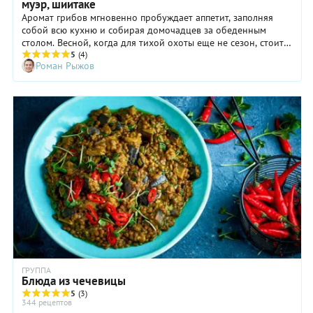
муэр, шиитаке
Аромат грибов мгновенно пробуждает аппетит, заполняя
собой всю кухню и собирая домочадцев за обеденным
столом. Весной, когда для тихой охоты еще не сезон, стоит
обратить особое внимание на культивируемые грибы, ведь
5
(4)
Роман Рыжов
кроме всем известных вешенок и шампиньонов на полках
магазинов можно встретить эноки, эринги, шиитаке, муэр и
некоторые другие интересные названия. Что же с ними
делать и как не ошибиться с ингредиентами?
ГРУППА
Блюда из чечевицы
5
(3)
344 рецептов