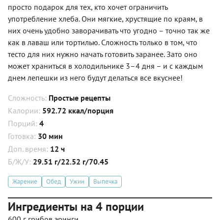
просто подарок для тех, кто хочет ограничить
употребление хлеба. Они мягкие, хрустящие по краям, в
них очень удобно заворачивать что угодно – точно так же
как в лаваш или тортилью. Сложность только в том, что
тесто для них нужно начать готовить заранее. Зато оно
может храниться в холодильнике 3–4 дня – и с каждым
днем лепешки из него будут делаться все вкуснее!
Сложность:
Простые рецепты
Калории:
592.72 ккал/порция
Порций:
4
Готовка:
30 мин
Доп. время:
12 ч
Б/Ж/У:
29.51 г/22.52 г/70.45
Жарение
Обед
Ужин
Выпечка
Ингредиенты на 4 порции
600 г грибов эринги