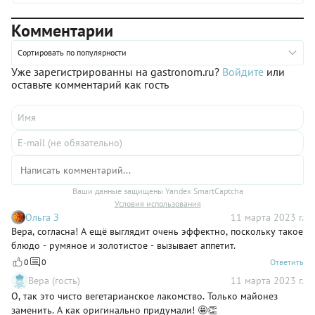
Комментарии
Сортировать по популярности
Уже зарегистрированны на gastronom.ru?
Войдите
или
оставьте комментарий как гость
Ваши данные защищены Yandex SmartCaptcha
Условия использования
Ольга З
11 марта 2023 г.
Вера, согласна! А ещё выглядит очень эффектно, поскольку такое
блюдо - румяное и золотистое - вызывает аппетит.
0
0
Ответить
Вера (гость)
11 марта 2023 г.
О, так это чисто вегетарианское лакомство. Только майонез
заменить. А как оригинально придумали! 🤩👏