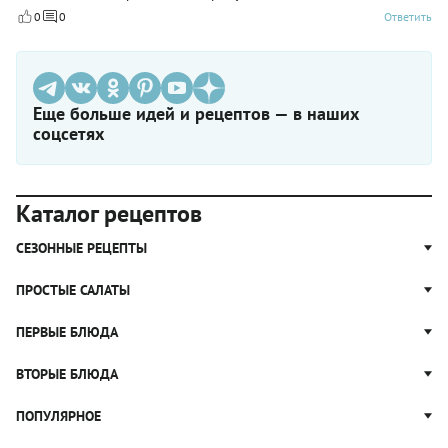
0
0
Ответить
Еще больше идей и рецептов — в наших
соцсетях
Каталог рецептов
СЕЗОННЫЕ РЕЦЕПТЫ
Рецепты из капусты
ПРОСТЫЕ САЛАТЫ
Блюда с картошкой
Простые салаты
ПЕРВЫЕ БЛЮДА
Рецепты с грибами
Салат Оливье
Яблочные пироги
Щи
ВТОРЫЕ БЛЮДА
Салат Цезарь
Рецепты с клюквой
Борщ
Салат Нисуаз
Котлеты
ПОПУЛЯРНОЕ
Блюда из тыквы
Рассольник
Салат Мимоза
Плов