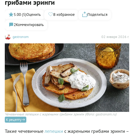
грибами эринги
5.00 (5)
Оценить
В избранное
Поделиться
2
Комментировать
gastronom
02 января 2026 г.
Чечевичные лепешки с жареными грибами эринги
(Фото: gastronom.ru)
К рецепту
Такие чечевичные
лепешки
с жареными грибами эринги –