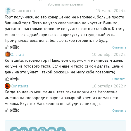
Условия использования
Юлия (гость)
19 марта 2023 г.
Торт получился, но это совершенно не наполеон, больше просто
блинный торт. Тесто на утро совершенно не хрустит. Видимо,
раскатать настолько тонко не получится как ни старайся. К тому
же он еле сладкий, пришлось в прикуску со сгущёнкой есть.
Промучалась весь день. Больше такое готовить не буду.
0
0
Ответить
Ольга З
10 октября 2022 г.
Konstanta, готовлю торт Наполеон с кремом и малиновым желе,
но уже из готового теста. Если ещё и тесто самой делать, целый
день на это уйдёт - такой роскоши не могу себе позволить)
0
0
Ответить
Konstanta
10 октября 2022 г.
Когда-то давно мои мама и тётя пекли коржи для Наполеона
именно на сковороде и варили заварной крем из домашнего
молока. Вкус тех Наполеонов не забудется никогда.
0
0
Ответить