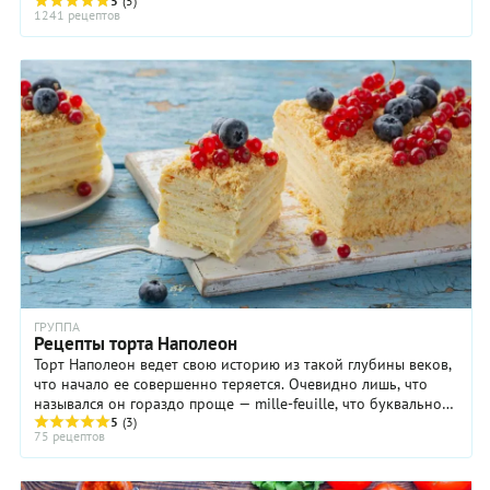
тортов, выполненных мастерами ...
5
(5)
1241 рецептов
ГРУППА
Рецепты торта Наполеон
Торт Наполеон ведет свою историю из такой глубины веков,
что начало ее совершенно теряется. Очевидно лишь, что
назывался он гораздо проще — mille-feuille, что буквально
означает «тысяча слоев».
5
(3)
75 рецептов