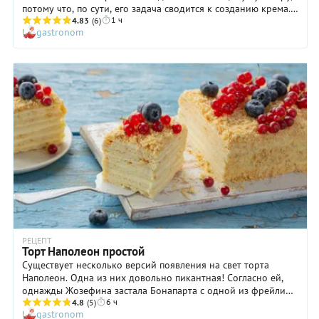
потому что, по сути, его задача сводится к созданию крема.
1 ч
Ну а уж испечь коржи из имеющейся основы сможет и
4.83
(6)
gastronom
ребенок! Правда, процесс приготовления крема для этого
торта потребует от вас и внимания, и терпения, и
определенной сноровки. Самое главное — не отходите
далеко от плиты, пока масса варится: отвлеклись всего на
минутку, и крем уже пригорел. Если же вы все сделаете
правильно, то на столе появится настолько вкусный торт
«Наполеон», что никому и в голову не придет спрашивать
вас, сами ли вы готовили тесто или использовали готовое
слоеное.
РЕЦЕПТ
Торт Наполеон простой
Существует несколько версий появления на свет торта
Наполеон. Одна из них довольно пикантная! Согласно ей,
однажды Жозефина застала Бонапарта с одной из фрейлин,
6 ч
и тот сказал жене, что они лишь обсуждали рецепт десерта к
4.8
(5)
gastronom
ужину. После чего Наполеон вспомнил слоеное пирожное из