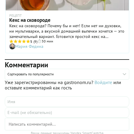
РЕЦЕПТ
Кекс на сковороде
Кекс на сковороде? Почему бы и нет! Если нет ни духовки,
ни мультиварки, а вкусной домашней выпечки хочется — это
замечательный вариант. Готовится простой кекс на
30 мин
сковороде из самых доступных продуктов, а для удачного
5
(9)
Мария Федина
результата вам еще понадобится пищевая фольга — ею
нужно покрыть дно и стенки сковороды, чтобы десерт
дошел до нужной кондиции и при этом не пригорел. Как
Комментарии
приготовить кекс на сковороде — рассказываем и
показываем в нашем пошаговом рецепте с фото. Следуйте
инструкции — и результат вас непременно порадует!
Сортировать по популярности
Уже зарегистрированны на gastronom.ru?
Войдите
или
оставьте комментарий как гость
Ваши данные защищены Yandex SmartCaptcha