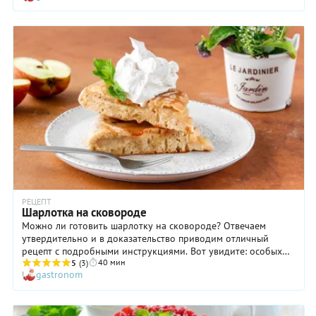
Неаполя и повелел повару срочно сделать такое и прослоить
масляным кремом. По другой версии, торт Наполеон был
просто придуман в ознаменовании столетия изгнания
Бонапарта из России. Правда, это были слоеные пирожные с
кремом, имеющие треугольную форму, напоминающую о
шляпе Наполеона. Затем мини-версия выросла в круглый
торт, который все мы знаем и любим. Предлагаем вариант
простого торта Наполеон, с которым справится даже
начинающая хозяйка.
РЕЦЕПТ
Шарлотка на сковороде
Можно ли готовить шарлотку на сковороде? Отвечаем
утвердительно и в доказательство приводим отличный
рецепт с подробными инструкциями. Вот увидите: особых
40 мин
вкусовых различий никто не заметит. Ну а хозяйка
5
(3)
gastronom
порадуется, что приготовление любимой шарлотки стало
еще проще. Конечно, включить духовку — не слишком
сложная задача. Но вот, например, летом такой «подогрев»
квартиры мало кому понравится. Если же вы будете готовить