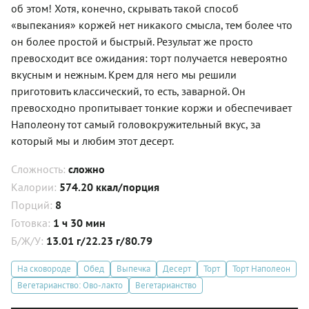
об этом! Хотя, конечно, скрывать такой способ
«выпекания» коржей нет никакого смысла, тем более что
он более простой и быстрый. Результат же просто
превосходит все ожидания: торт получается невероятно
вкусным и нежным. Крем для него мы решили
приготовить классический, то есть, заварной. Он
превосходно пропитывает тонкие коржи и обеспечивает
Наполеону тот самый головокружительный вкус, за
который мы и любим этот десерт.
Сложность:
сложно
Калории:
574.20 ккал/порция
Порций:
8
Готовка:
1 ч 30 мин
Б/Ж/У:
13.01 г/22.23 г/80.79
На сковороде
Обед
Выпечка
Десерт
Торт
Торт Наполеон
Вегетарианство: Ово-лакто
Вегетарианство