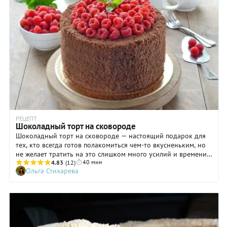
шарлотку на сковороде, на температуре в помещении это
отразится не сильно, но близкие получат к чаю
замечательный пирог с любимым яблочным вкусом.
РЕЦЕПТ
Шоколадный торт на сковороде
Шоколадный торт на сковороде — настоящий подарок для
тех, кто всегда готов полакомиться чем-то вкусненьким, но
не желает тратить на это слишком много усилий и времени.
40 мин
Кстати, если у вас в доме вдруг нет духовки — не беда: наш
4.83
(12)
Ольга Стихарева
рецепт и не предполагает ее использования. Вы не поверите,
но коржи торта готовятся просто на сковороде! С созданием
крема тоже не придется мудрить: берете сметану и
взбиваете ее с сахаром. Что остается? Просто промазать
кремом коржи шоколадного торта, приготовленные на
сковороде, сложить их друг на друга, украсить по желанию и
основательно охладить. Вкусно и легко!