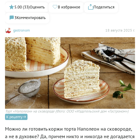
5.00 (33)
Оценить
В избранное
Поделиться
3
Комментировать
gastronom
18 августа 2025 г.
Торт «Наполеон» на сковороде
(Фото: ООО «Издательский дом «Гастроном»)
К рецепту
Можно ли готовить коржи торта Наполеон на сковороде,
а не в духовке? Да, причем никто и никогда не догадается