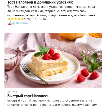
Торт Наполеон в домашних условиях
Торт Наполеон в домашних условиях готовят многие: едва
ли не у каждой хозяйки, старше 35 лет, имеется свой
особенный рецепт. Кстати, предложенный здесь был очень
2 ч 30 мин
популярен лет так двадцать-тридцать назад. Вполне
5
(97)
gastronom
возможно, что именно по нему готовила ваша бабушка или
мама! Некоторых, возможно, испугает присутствие уксуса в
составе теста торта. Пожалуйста, не беспокойтесь: в готовых
коржах он абсолютно не чувствуется, однако именно этот
продукт придает им особую нежность и слоистость. Если же
вас продолжает смущать уксус, замените его лимонным
соком или белым сухим вином. В любом случае коржи
получатся приятно хрупкими, отлично пропитаются
заварным кремом, и ваш торт Наполеон принесет вашим
домашним и гостям самые что ни на есть восхитительные
вкусовые ощущения!
РЕЦЕПТ
Быстрый торт Наполеон
Быстрый торт «Наполеон» из готового слоеного теста не
слишком сложно приготовить даже начинающему кулинару,