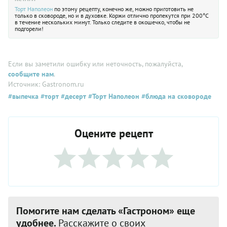
Торт
Наполеон
по этому рецепту, конечно же, можно приготовить не
только в сковороде, но и в духовке. Коржи отлично пропекутся при 200°С
в течение нескольких минут. Только следите в окошечко, чтобы не
подгорели!
Если вы заметили ошибку или неточность, пожалуйста,
сообщите нам
.
Источник: Gastronom.ru
#выпечка
#торт
#десерт
#Торт Наполеон
#блюда на сковороде
Оцените рецепт
Помогите нам сделать «Гастроном» еще
удобнее.
Расскажите о своих