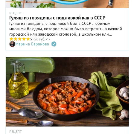
РЕЦЕПТ
Гуляш из говядины с подливкой как в СССР
Гуляш из говядины с подливкой был в СССР любимым
многими блюдом, которое можно было встретить в каждой
городской или заводской столовой, в школьном или
2 ч
парткомовском буфете, и даже в ресторане. Густая томатная
5
(508)
Марина Баранова
подливка и мягкие сочные кусочки мяса с аппетитом
съедались с любым гарниром. Популярность гуляш снискал
благодаря простоте приготовления и тому, что это блюдо не
требовало использования говяжьей вырезки, готовилось из
более дешевых отрубов, при этом по вкусу было
отменным. Каждая советская хозяйка готовила его на своей
кухне и была уверена, что именно ее гуляш — самый лучший.
Впрочем, это блюдо и сейчас не теряет своей актуальности.
РЕЦЕПТ