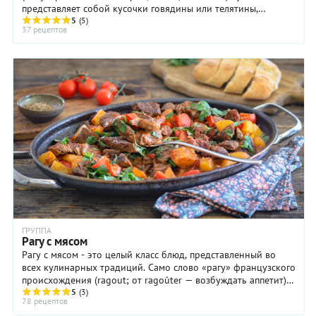
представляет собой кусочки говядины или телятины,
5
(5)
тушённые со шпиком, луком, перцем ...
37 рецептов
ГРУППА
Рагу с мясом
Рагу с мясом - это целый класс блюд, представленный во
всех кулинарных традиций. Само слово «рагу» французского
происхождения (ragout; от ragoûter — возбуждать аппетит),
однако ...
5
(3)
78 рецептов