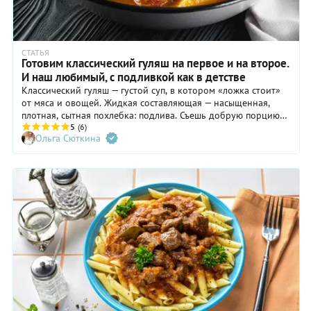
СТАТЬЯ
Готовим классический гуляш на первое и на второе.
И наш любимый, с подливкой как в детстве
Классический гуляш — густой суп, в котором «ложка стоит»
от мяса и овощей. Жидкая составляющая — насыщенная,
плотная, сытная похлебка: подлива. Съешь добрую порцию
такого блюда, да еще с клецками-чипетками, — и сыт на весь
5
(6)
Ольга Сюткина
день, до самого вечера.