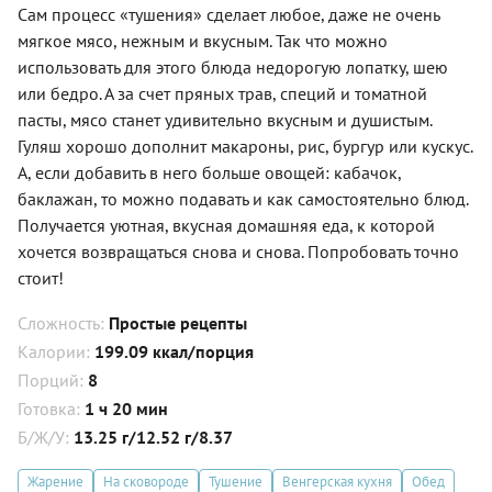
Сам процесс «тушения» сделает любое, даже не очень
мягкое мясо, нежным и вкусным. Так что можно
использовать для этого блюда недорогую лопатку, шею
или бедро. А за счет пряных трав, специй и томатной
пасты, мясо станет удивительно вкусным и душистым.
Гуляш хорошо дополнит макароны, рис, бургур или кускус.
А, если добавить в него больше овощей: кабачок,
баклажан, то можно подавать и как самостоятельно блюд.
Получается уютная, вкусная домашняя еда, к которой
хочется возвращаться снова и снова. Попробовать точно
стоит!
Сложность:
Простые рецепты
Калории:
199.09 ккал/порция
Порций:
8
Готовка:
1 ч 20 мин
Б/Ж/У:
13.25 г/12.52 г/8.37
Жарение
На сковороде
Тушение
Венгерская кухня
Обед