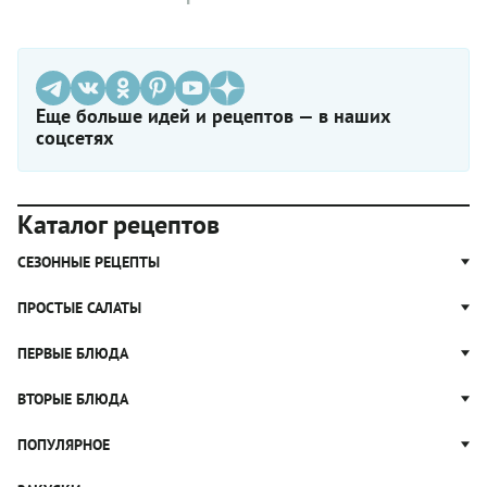
Еще больше идей и рецептов — в наших
соцсетях
Каталог рецептов
СЕЗОННЫЕ РЕЦЕПТЫ
Рецепты из капусты
ПРОСТЫЕ САЛАТЫ
Блюда с картошкой
Простые салаты
ПЕРВЫЕ БЛЮДА
Рецепты с грибами
Салат Оливье
Яблочные пироги
Щи
ВТОРЫЕ БЛЮДА
Салат Цезарь
Рецепты с клюквой
Борщ
Салат Нисуаз
Котлеты
ПОПУЛЯРНОЕ
Блюда из тыквы
Рассольник
Салат Мимоза
Плов
Гороховый суп
Пицца