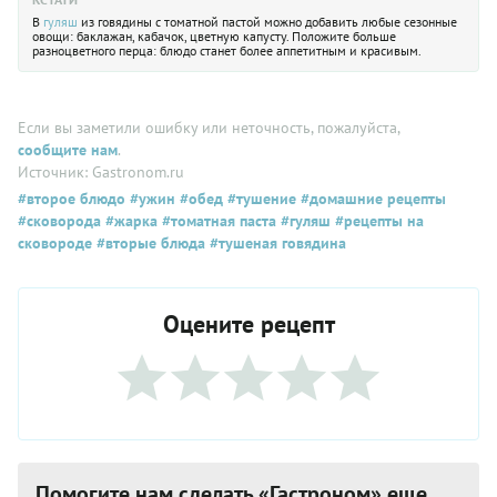
В
гуляш
из говядины с томатной пастой можно добавить любые сезонные
овощи: баклажан, кабачок, цветную капусту. Положите больше
разноцветного перца: блюдо станет более аппетитным и красивым.
Если вы заметили ошибку или неточность, пожалуйста,
сообщите нам
.
Источник: Gastronom.ru
#второе блюдо
#ужин
#обед
#тушение
#домашние рецепты
#сковорода
#жарка
#томатная паста
#гуляш
#рецепты на
сковороде
#вторые блюда
#тушеная говядина
Оцените рецепт
Помогите нам сделать «Гастроном» еще