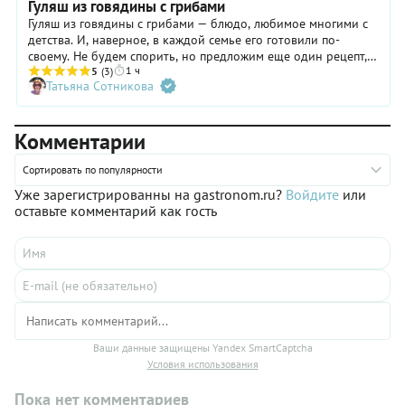
Гуляш из говядины с грибами
Гуляш из говядины с грибами — блюдо, любимое многими с
детства. И, наверное, в каждой семье его готовили по-
своему. Не будем спорить, но предложим еще один рецепт,
1 ч
который нам кажется очень удачным. Согласно ему, гуляш
5
(3)
Татьяна Сотникова
готовится строго из говядины (не из свинины), со сладким
перцем и шампиньонами, приобрести которые сегодня
можно едва ли не в каждом магазине. А вместе с основными
Комментарии
ингредиентами идет подливка из разбавленной томатной
пасты, приправленная паприкой. И это тот самый случай,
когда блюдо готовится просто, а получается очень вкусным.
Сортировать по популярности
Уже зарегистрированны на gastronom.ru?
Войдите
или
оставьте комментарий как гость
Ваши данные защищены Yandex SmartCaptcha
Условия использования
Пока нет комментариев