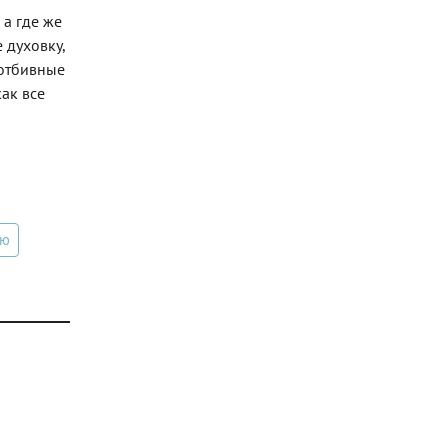
 а где же
 духовку,
 отбивные
как все
ню