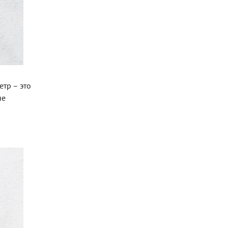
тр – это
не