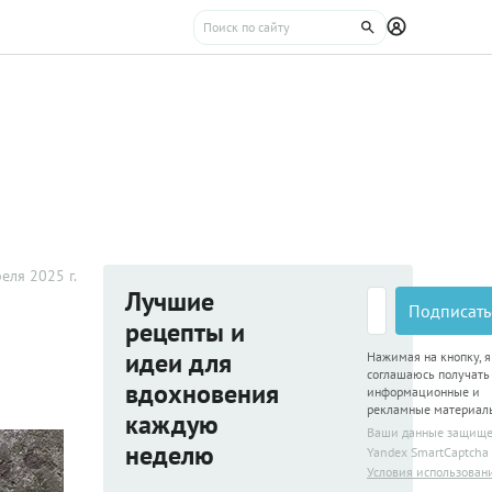
еля 2025 г.
Лучшие
Подписать
рецепты и
идеи для
Нажимая на кнопку, я
соглашаюсь получать
вдохновения
информационные и
рекламные материал
каждую
Ваши данные защищ
неделю
Yandex SmartCaptcha
Условия использован