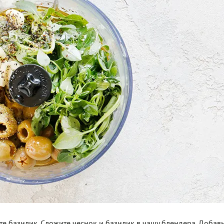
те базилик. Сложите чеснок и базилик в чашу блендера. Добавь