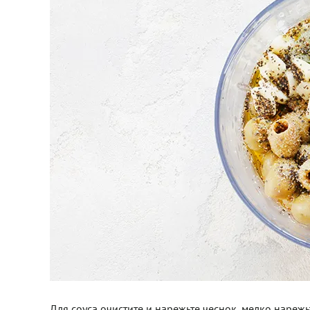
Для соуса очистите и нарежьте чеснок, мелко нарежь