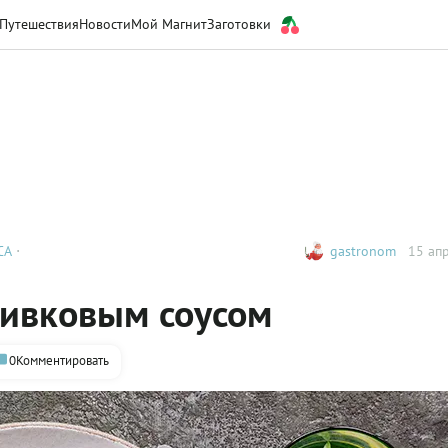
Путешествия
Новости
Мой Магнит
Заготовки
СА
gastronom
15 апр
ливковым соусом
0
Комментировать