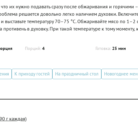
 что их нужно подавать сразу после обжаривания и горячими –
 проблема решается довольно легко наличием духовки. Включите
 и выставьте температуру 70–75 °С. Обжаривайте мясо по 1–2
а противень в духовку. При такой температуре к тому моменту, 
порция
Порций:
4
Готовка:
25 мин
ения
К приходу гостей
На праздничный стол
Новогоднее ме
90 г каждая)