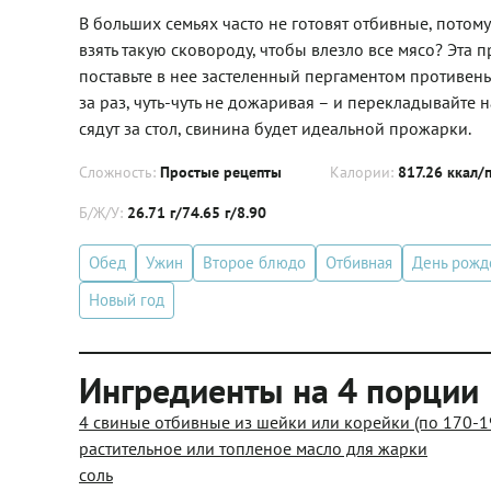
В больших семьях часто не готовят отбивные, потому
взять такую сковороду, чтобы влезло все мясо? Эта
поставьте в нее застеленный пергаментом противень
за раз, чуть-чуть не дожаривая – и перекладывайте н
сядут за стол, свинина будет идеальной прожарки.
Сложность:
Простые рецепты
Калории:
817.26 ккал/
Б/Ж/У:
26.71 г/74.65 г/8.90
Обед
Ужин
Второе блюдо
Отбивная
День рожд
Новый год
Ингредиенты на 4 порции
4 свиные отбивные из шейки или корейки (по 170-1
растительное или топленое масло для жарки
соль