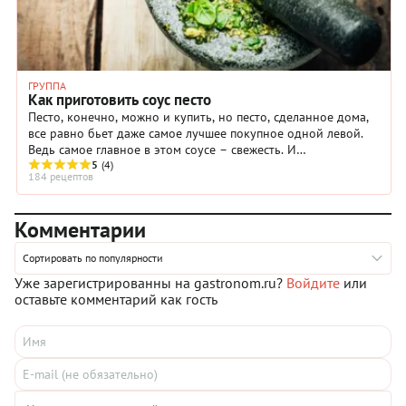
ГРУППА
Как приготовить соус песто
Песто, конечно, можно и купить, но песто, сделанное дома,
все равно бьет даже самое лучшее покупное одной левой.
Ведь самое главное в этом соусе – свежесть. И
придерживаться классики вас никто не обязывает. Просто
5
(4)
184 рецептов
поняв принцип, вы сможете в любой момент приготовить
свое собственное песто, которое нигде не купишь.
Комментарии
Сортировать по популярности
Уже зарегистрированны на gastronom.ru?
Войдите
или
оставьте комментарий как гость