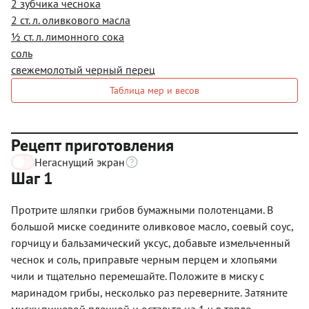
2 зубчика чеснока
2 ст. л. оливкового масла
½ ст. л. лимонного сока
соль
свежемолотый черный перец
Таблица мер и весов
Рецепт приготовления
Негаснущий экран
Шаг 1
Протрите шляпки грибов бумажными полотенцами. В
большой миске соедините оливковое масло, соевый соус,
горчицу и бальзамический уксус, добавьте измельченный
чеснок и соль, приправьте черным перцем и хлопьями
чили и тщательно перемешайте. Положите в миску с
маринадом грибы, несколько раз переверните. Затяните
миску пищевой пленкой и оставьте на 1 ч в тепле.