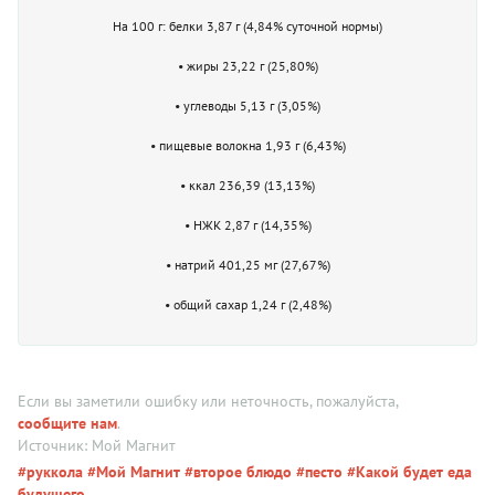
На 100 г: белки 3,87 г (4,84% суточной нормы)
• жиры 23,22 г (25,80%)
• углеводы 5,13 г (3,05%)
• пищевые волокна 1,93 г (6,43%)
• ккал 236,39 (13,13%)
• НЖК 2,87 г (14,35%)
• натрий 401,25 мг (27,67%)
• общий сахар 1,24 г (2,48%)
Если вы заметили ошибку или неточность, пожалуйста,
сообщите нам
.
Источник: Мой Магнит
#руккола
#Мой Магнит
#второе блюдо
#песто
#Какой будет еда
будущего