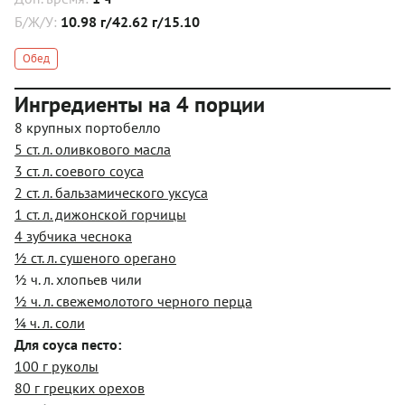
Б/Ж/У:
10.98 г/42.62 г/15.10
Обед
Ингредиенты на 4 порции
8 крупных портобелло
5 ст. л. оливкового масла
3 ст. л. соевого соуса
2 ст. л. бальзамического уксуса
1 ст. л. дижонской горчицы
4 зубчика чеснока
½ ст. л. сушеного орегано
½ ч. л. хлопьев чили
½ ч. л. свежемолотого черного перца
¼ ч. л. соли
Для соуса песто:
100 г руколы
80 г грецких орехов