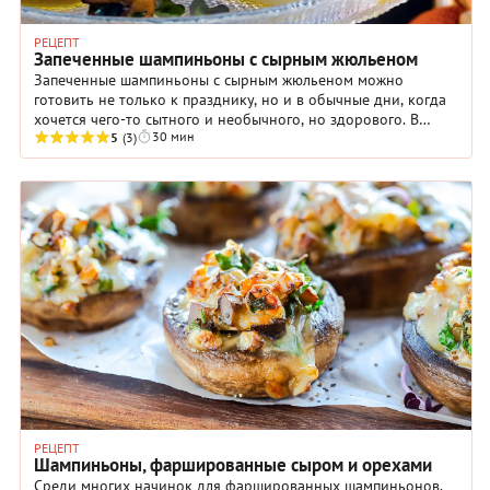
РЕЦЕПТ
Запеченные шампиньоны с сырным жюльеном
Запеченные шампиньоны с сырным жюльеном можно
готовить не только к празднику, но и в обычные дни, когда
хочется чего-то сытного и необычного, но здорового. В
30 мин
отличие от других вариантов запеченных с ...
5
(3)
РЕЦЕПТ
Шампиньоны, фаршированные сыром и орехами
Среди многих начинок для фаршированных шампиньонов,