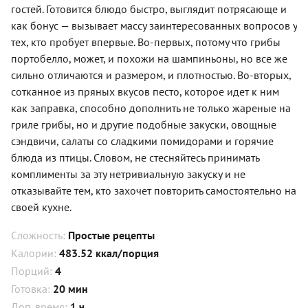
гостей. Готовится блюдо быстро, выглядит потрясающе и
как бонус — вызывает массу заинтересованных вопросов у
тех, кто пробует впервые. Во-первых, потому что грибы
портобелло, может, и похожи на шампиньоны, но все же
сильно отличаются и размером, и плотностью. Во-вторых,
сотканное из пряных вкусов песто, которое идет к ним
как заправка, способно дополнить не только жареные на
гриле грибы, но и другие подобные закуски, овощные
сэндвичи, салаты со сладкими помидорами и горячие
блюда из птицы. Словом, не стесняйтесь принимать
комплименты за эту нетривиальную закуску и не
отказывайте тем, кто захочет повторить самостоятельно на
своей кухне.
Сложность:
Простые рецепты
Калории:
483.52 ккал/порция
Порций:
4
Готовка:
20 мин
Доп. время:
1 ч