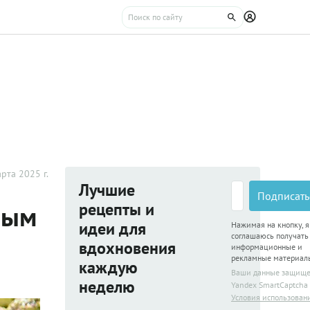
рта 2025 г.
Лучшие
Подписать
рецепты и
вым
идеи для
Нажимая на кнопку, я
соглашаюсь получать
вдохновения
информационные и
рекламные материал
каждую
Ваши данные защищ
неделю
Yandex SmartCaptcha
Условия использован