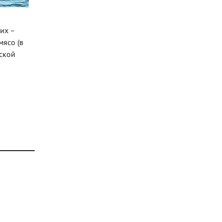
их –
мясо (в
тской