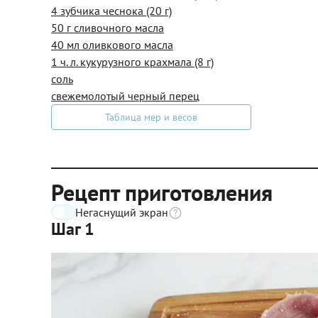
4 зубчика чеснока (20 г)
50 г сливочного масла
40 мл оливкового масла
1 ч. л. кукурузного крахмала (8 г)
соль
свежемолотый черный перец
Таблица мер и весов
Рецепт приготовления
Негаснущий экран
Шаг 1