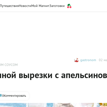
Путешествия
Новости
Мой Магнит
Заготовки
gastronom
02 ма
ЫМ СОУСОМ
иной вырезки с апельсино
0
Комментировать