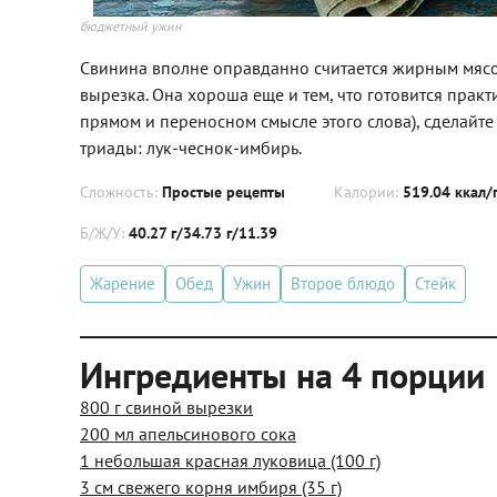
бюджетный ужин
Свинина вполне оправданно считается жирным мясом
вырезка. Она хороша еще и тем, что готовится практ
прямом и переносном смысле этого слова), сделайт
триады: лук-чеснок-имбирь.
Сложность:
Простые рецепты
Калории:
519.04 ккал/
Б/Ж/У:
40.27 г/34.73 г/11.39
Жарение
Обед
Ужин
Второе блюдо
Стейк
Ингредиенты на 4 порции
800 г свиной вырезки
200 мл апельсинового сока
1 небольшая красная луковица (100 г)
3 см свежего корня имбиря (35 г)