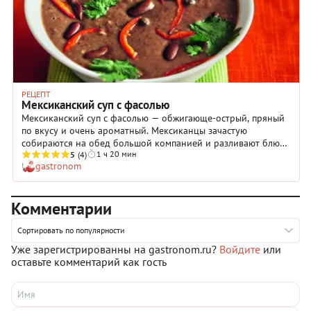
РЕЦЕПТ
Мексиканский суп с фасолью
Мексиканский суп с фасолью — обжигающе-острый, пряный
по вкусу и очень ароматный. Мексиканцы зачастую
собираются на обед большой компанией и разливают блюдо
1 ч 20 мин
в глубокие порционные тарелки с добавлением кинзы,
5
(4)
gastronom
ломтиков спелого авокадо и колечек чили: трапеза
получается сытной и душевной. Приготовить густой
фасолевый суп очень просто, а если вас смущает долгий
Комментарии
процесс подготовки бобов, используйте консервированные
из банки — это решение сэкономит 10 часов времени. Ниже
мы описали подробно, как приготовить мексиканский суп с
Сортировать по популярности
фасолью.
Уже зарегистрированны на gastronom.ru?
Войдите
или
оставьте комментарий как гость