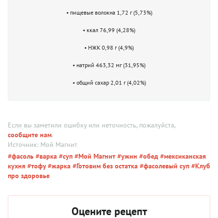
• пищевые волокна 1,72 г (5,73%)
• ккал 76,99 (4,28%)
• НЖК 0,98 г (4,9%)
• натрий 463,32 мг (31,95%)
• общий сахар 2,01 г (4,02%)
Если вы заметили ошибку или неточность, пожалуйста,
сообщите нам
.
Источник: Мой Магнит
#фасоль
#варка
#суп
#Мой Магнит
#ужин
#обед
#мексиканская
кухня
#тофу
#жарка
#Готовим без остатка
#фасолевый суп
#Клуб
про здоровье
Оцените рецепт