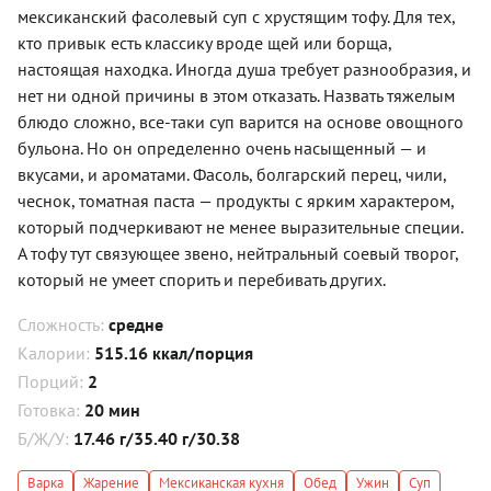
мексиканский фасолевый суп с хрустящим тофу. Для тех,
кто привык есть классику вроде щей или борща,
настоящая находка. Иногда душа требует разнообразия, и
нет ни одной причины в этом отказать. Назвать тяжелым
блюдо сложно, все-таки суп варится на основе овощного
бульона. Но он определенно очень насыщенный — и
вкусами, и ароматами. Фасоль, болгарский перец, чили,
чеснок, томатная паста — продукты с ярким характером,
который подчеркивают не менее выразительные специи.
А тофу тут связующее звено, нейтральный соевый творог,
который не умеет спорить и перебивать других.
Сложность:
средне
Калории:
515.16 ккал/порция
Порций:
2
Готовка:
20 мин
Б/Ж/У:
17.46 г/35.40 г/30.38
Варка
Жарение
Мексиканская кухня
Обед
Ужин
Суп