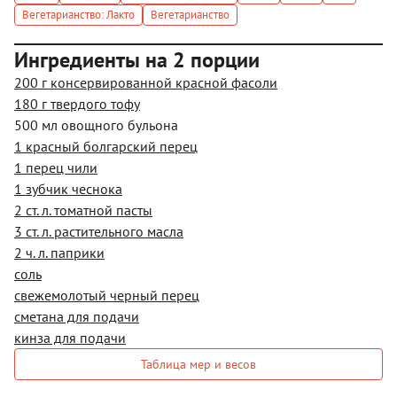
Вегетарианство: Лакто
Вегетарианство
Ингредиенты на 2 порции
200 г консервированной красной фасоли
180 г твердого тофу
500 мл овощного бульона
1 красный болгарский перец
1 перец чили
1 зубчик чеснока
2 ст. л. томатной пасты
3 ст. л. растительного масла
2 ч. л. паприки
соль
свежемолотый черный перец
сметана для подачи
кинза для подачи
Таблица мер и весов