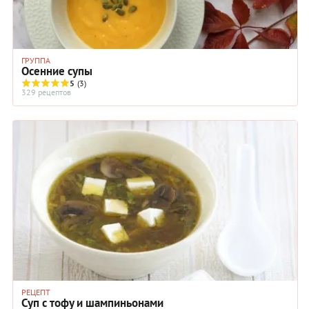
ГРУППА
Осенние супы
5
(3)
329 рецептов
РЕЦЕПТ
Суп с тофу и шампиньонами