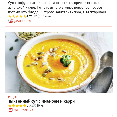
Суп с тофу и шампиньонами относится, прежде всего, к
азиатской кухне. Но готовят его в мире повсеместно: все
потому, что блюдо — строго вегетарианское, а вегетарианцы
30 мин
всех стран очень почитают всевозможные супчики с тофу в
4.75
(4)
gastronom
своем рационе. В последние десятилетия блюдо в своих
разных версиях стало популярным и в меню многих
ресторанов. Приготовьте этот легкий и питательный суп с
богатым вкусом и приятным пряным ароматом: специи и
соусы можно добавлять в зависимости от предпочтений, но
не пренебрегайте главными ингредиентами. Это тофу, грибы,
чеснок, соевый соус, зелень кинзы.
РЕЦЕПТ
Тыквенный суп с имбирем и карри
40 мин
5
(5)
Мой Магнит