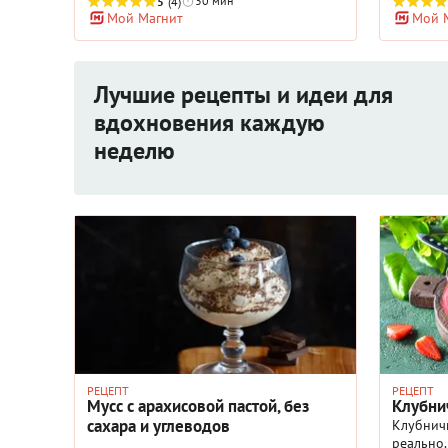
городску
30 мин
5
(4)
Мой Магнит
Мой 
в Москве
заходил
Рафаэль 
большим 
Лучшие рецепты и идеи для
От капуч
большей
вдохновения каждую
напомин
неделю
Слава на
столице,
сделать 
и переко
кофе-раф
меню. Вп
дома. Р
оттенки 
Добавляе
делающи
РЕЦЕПТ
РЕЦЕПТ
Мусс с арахисовой пастой, без
Клубни
сахара и углеводов
Клубнич
реально.