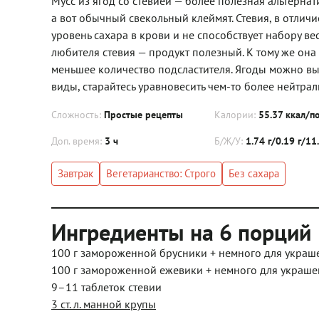
Мусс из ягод со стевией — более полезная альтерна
а вот обычный свекольный клеймят. Стевия, в отличи
уровень сахара в крови и не способствует набору в
любителя стевия — продукт полезный. К тому же она 
меньшее количество подсластителя. Ягоды можно вы
виды, старайтесь уравновесить чем-то более нейтра
Сложность:
Простые рецепты
Калории:
55.37 ккал/п
Доп. время:
3 ч
Б/Ж/У:
1.74 г/0.19 г/11
Завтрак
Вегетарианство: Строго
Без сахара
Ингредиенты на 6 порций
100 г замороженной брусники + немного для украш
100 г замороженной ежевики + немного для украше
9–11 таблеток стевии
3 ст. л. манной крупы