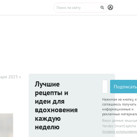
аря 2025 г.
Лучшие
Подписать
рецепты и
идеи для
Нажимая на кнопку, я
соглашаюсь получать
вдохновения
информационные и
рекламные материал
каждую
Ваши данные защищ
неделю
Yandex SmartCaptcha
Условия использован