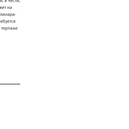
с в чести,
яет на
улинара-
ребуется
 терпкие