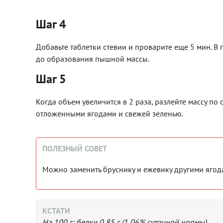
Шаг 4
Добавьте таблетки стевии и проварите еще 5 мин. В
до образования пышной массы.
Шаг 5
Когда объем увеличится в 2 раза, разлейте массу по 
отложенными ягодами и свежей зеленью.
ПОЛЕЗНЫЙ СОВЕТ
Можно заменить бруснику и ежевику другими ягод
КСТАТИ
На 100 г: белки 0,85 г (1,06% суточной нормы)