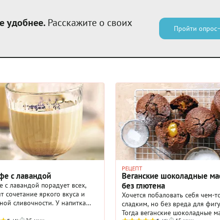
е удобнее.
Расскажите о своих
Пройти опрос
РЕЦЕПТ
фе с лавандой
Веганские шоколадные м
без глютена
 с лавандой порадует всех,
т сочетание яркого вкуса и
Хочется побаловать себя чем-т
ой сливочности. У напитка
сладким, но без вреда для фиг
 история, переросшая в
Тогда веганские шоколадные 