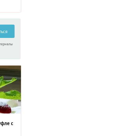
их нет
ара и
всем
 тёплые
ться
водят
колада и
атериалы
а
ых
ад с
ры. И,
но
ого
зина. Он
новым –
офе,
все
еко-
уфле с