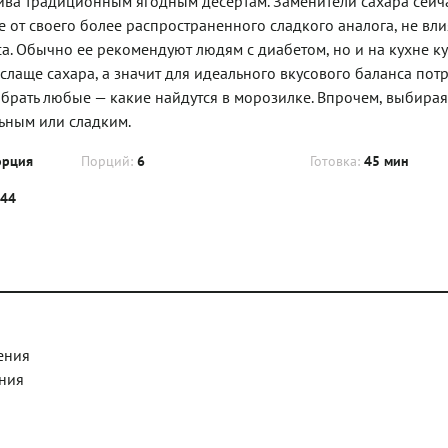
тива традиционным ягодным десертам. Заменители сахара сейча
е от своего более распространенного сладкого аналога, не вли
еса. Обычно ее рекомендуют людям с диабетом, но и на кухне к
слаще сахара, а значит для идеального вкусового баланса пот
брать любые — какие найдутся в морозилке. Впрочем, выбирая
льным или сладким.
орция
Порций:
6
Готовка:
45 мин
.44
ения
ния