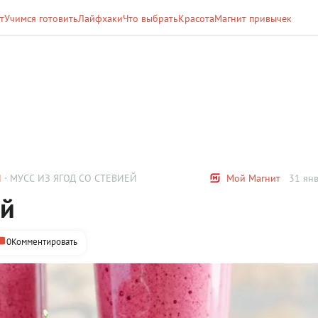
т
Учимся готовить
Лайфхаки
Что выбрать
Красота
Магнит привычек
И
МУСС ИЗ ЯГОД СО СТЕВИЕЙ
Мой Магнит
31 янв
ей
0
Комментировать