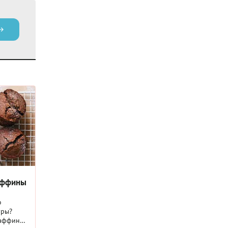
аффины
о
уры?
маффины