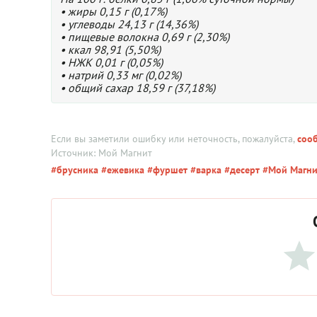
• жиры 0,15 г (0,17%)
• углеводы 24,13 г (14,36%)
• пищевые волокна 0,69 г (2,30%)
• ккал 98,91 (5,50%)
• НЖК 0,01 г (0,05%)
• натрий 0,33 мг (0,02%)
• общий сахар 18,59 г (37,18%)
Если вы заметили ошибку или неточность, пожалуйста,
соо
Источник: Мой Магнит
#брусника
#ежевика
#фуршет
#варка
#десерт
#Мой Магни