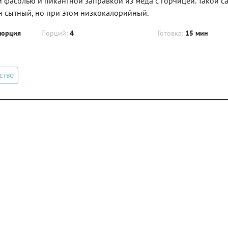
 фасолью и пикантной заправкой из меда с горчицей. Такой с
он сытный, но при этом низкокалорийный.
порция
Порций:
4
Готовка:
15 мин
ство