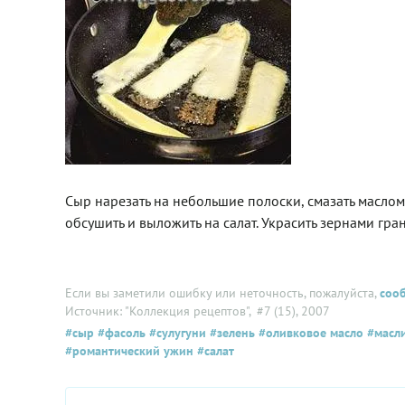
Сыр нарезать на небольшие полоски, смазать маслом 
обсушить и выложить на салат. Украсить зернами гран
Если вы заметили ошибку или неточность, пожалуйста,
соо
Источник: "Коллекция рецептов"
, #7 (15), 2007
#сыр
#фасоль
#сулугуни
#зелень
#оливковое масло
#масл
#романтический ужин
#салат