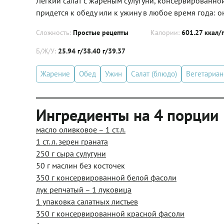
Легкий салат с жареным сулугуни, консервированной
придется к обеду или к ужину в любое время года: 
Сложность:
Простые рецепты
Калории:
601.27 ккал/
Б/Ж/У:
25.94 г/38.40 г/39.37
Жарение
Обед
Ужин
Салат (блюдо)
Вегетариан
Ингредиенты на 4 порции
масло оливковое – 1 ст.л.
1 ст. л. зерен граната
250 г сыра сулугуни
50 г маслин без косточек
350 г консервированной белой фасоли
лук репчатый – 1 луковица
1 упаковка салатных листьев
350 г консервированной красной фасоли