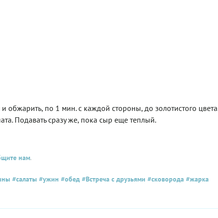
и обжарить, по 1 мин. с каждой стороны, до золотистого цвета
ата. Подавать сразу же, пока сыр еще теплый.
бщите нам
.
ины
#салаты
#ужин
#обед
#Встреча с друзьями
#сковорода
#жарка