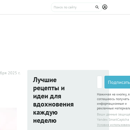
бря 2025 г.
Лучшие
Подписать
рецепты и
идеи для
Нажимая на кнопку, я
соглашаюсь получать
вдохновения
информационные и
рекламные материал
каждую
Ваши данные защищ
неделю
Yandex SmartCaptcha
Условия использован