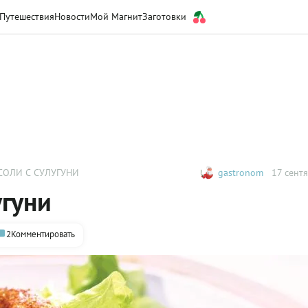
Путешествия
Новости
Мой Магнит
Заготовки
СОЛИ С СУЛУГУНИ
gastronom
17 сентя
угуни
2
Комментировать