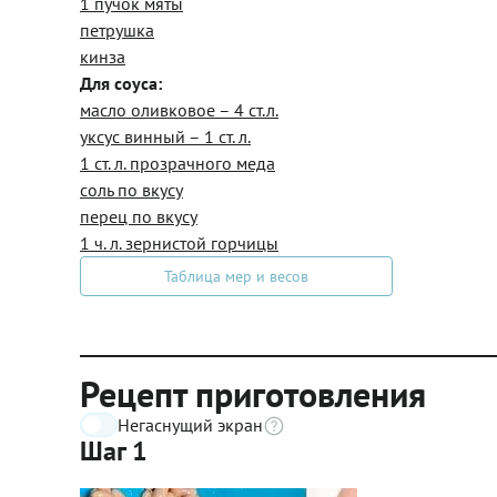
1 пучок мяты
петрушка
кинза
Для соуса:
масло оливковое – 4 ст.л.
уксус винный – 1 ст. л.
1 ст. л. прозрачного меда
соль по вкусу
перец по вкусу
1 ч. л. зернистой горчицы
Таблица мер и весов
Рецепт приготовления
Негаснущий экран
Шаг 1