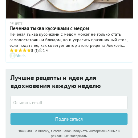
РЕЦЕПТ
Печеная тыква кусочками с медом
Печеная тыква кусочками с медом может не только стать
самодостаточным блюдом, но и украсить праздничный стол,
если подать ее, как советует автор этого рецепта Алексей
1 ч
Павлов, шеф-повар сочинского ресторана Barceloneta – на
5
(3)
Shefs
подушке из рикотты с руколой, помидорами черри и
поджаренными тыквенными семечками. К такой закуске и
одновременно десерту нелишним будет бокал холодного
белого вина. Сочетание сладкой и румяной медовой тыквы с
Лучшие рецепты и идеи для
мягким, чуть солоноватым и пряным сыром покажется
настолько деликатесным, что заставит смаковать каждый
вдохновения каждую неделю
кусочек этого красивого блюда.
Подписаться
Нажимая на кнопку, я соглашаюсь получать информационные и
рекламные материалы