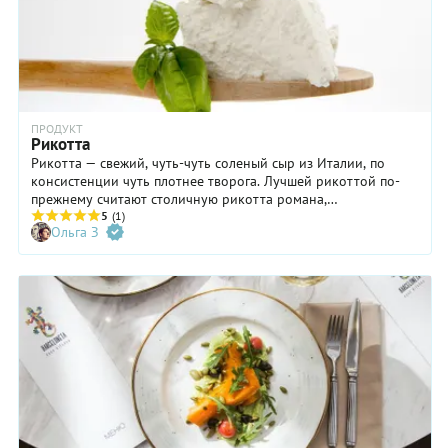
ПРОДУКТ
Рикотта
Рикотта — свежий, чуть-чуть соленый сыр из Италии, по
консистенции чуть плотнее творога. Лучшей рикоттой по-
прежнему считают столичную рикотта романа,
приготовленную из сыворотки овечьего молока, побочного
5
(1)
Ольга З
продукта пекорино романо. Про него в Риме говорят: «сыр
рикотта — это не что иное, как первый слой сыворотки,
самой текстурированной, жирной, тонкой по вкусу и очень
ароматной».