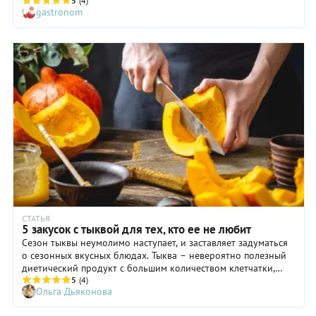
просто запечь тыкву с чем-то там, а сделать ее частью
5
(4)
gastronom
сложносочиненных блюд. Такой тыкву вы еще не видели.
СТАТЬЯ
5 закусок с тыквой для тех, кто ее не любит
Сезон тыквы неумолимо наступает, и заставляет задуматься
о сезонных вкусных блюдах. Тыква – невероятно полезный
диетический продукт с большим количеством клетчатки,
который обязательно нужно есть в сезон. Но что делать,
5
(4)
Ольга Дьяконова
если вы (или ваши дети) не переносите ее в чистом виде?
Попробуйте приготовить с ней необычные закуски, где