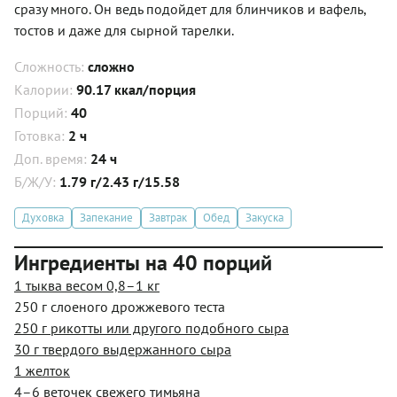
сразу много. Он ведь подойдет для блинчиков и вафель,
тостов и даже для сырной тарелки.
Сложность:
сложно
Калории:
90.17 ккал/порция
Порций:
40
Готовка:
2 ч
Доп. время:
24 ч
Б/Ж/У:
1.79 г/2.43 г/15.58
Духовка
Запекание
Завтрак
Обед
Закуска
Ингредиенты на 40 порций
1 тыква весом 0,8–1 кг
250 г слоеного дрожжевого теста
250 г рикотты или другого подобного сыра
30 г твердого выдержанного сыра
1 желток
4–6 веточек свежего тимьяна