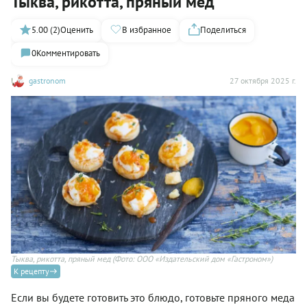
Тыква, рикотта, пряный мед
5.00 (2)
Оценить
В избранное
Поделиться
0
Комментировать
gastronom
27 октября 2025 г.
Тыква, рикотта, пряный мед
(Фото: ООО «Издательский дом «Гастроном»)
К рецепту
Если вы будете готовить это блюдо, готовьте пряного меда