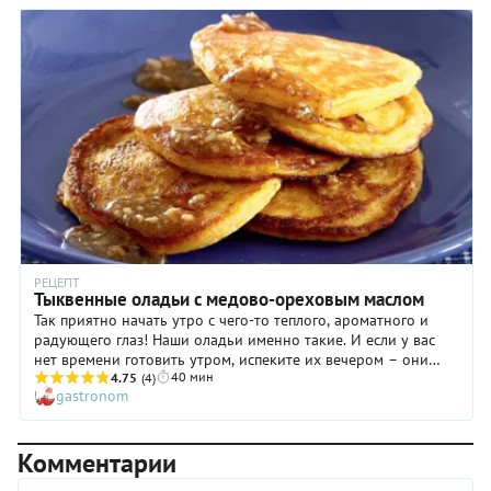
тыква заиграет по-новому. Вот увидите – съедят даже дети.
РЕЦЕПТ
Тыквенные оладьи с медово-ореховым маслом
Так приятно начать утро с чего-то теплого, ароматного и
радующего глаз! Наши оладьи именно такие. И если у вас
нет времени готовить утром, испеките их вечером – они
40 мин
прекрасны и разогретые в микроволновке.
4.75
(4)
gastronom
Комментарии