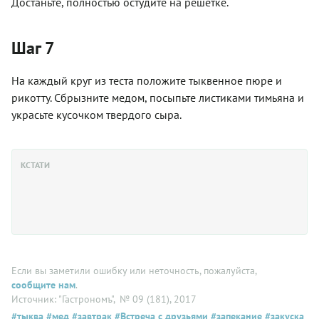
Достаньте, полностью остудите на решетке.
Шаг 7
На каждый круг из теста положите тыквенное пюре и
рикотту. Сбрызните медом, посыпьте листиками тимьяна и
украсьте кусочком твердого сыра.
КСТАТИ
Если вы заметили ошибку или неточность, пожалуйста,
сообщите нам
.
Источник: "Гастрономъ"
, № 09 (181), 2017
#тыква
#мед
#завтрак
#Встреча с друзьями
#запекание
#закуска