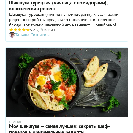
Шакшука турецкая (яичница с помидорами),
классический рецепт
Шакшука турецкая (яичница с помидорами), классический
рецепт которой мы предлагаем ниже, очень интересное
блюдо, вот только шакшукой его называют … ошибочно!
20 мин
Потому что в данном случае речь идет о менемене. По
5
(13)
Татьяна Сотникова
ингредиентам он действительно схож со знаменитым
ближневосточным блюдом. Только если шакшуку обычно
готовят с добавлением целых яиц, то для турецкого
варианта они слегка взбалтываются, чтобы желток и белок
смешались. Но как бы то ни было, такая яичница с
помидорами тоже очень хороша, и вы вполне можете
приготовить ее на семейный завтрак. Вот увидите: близкие
будут очень довольны!
СТАТЬЯ
Моя шакшука — самая лучшая: секреты шеф-
поваров и оригинальные рецепты