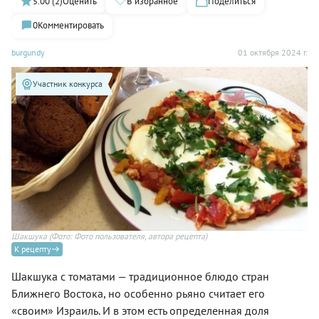
5.00 (2)
Оценить
В избранное
Поделиться
0
Комментировать
burgundy
01 октября 2024 г.
Участник конкурса
Шакшука
(Фото: Фото пользователя, автора рецепта)
К рецепту
Шакшука с томатами — традиционное блюдо стран
Ближнего Востока, но особенно рьяно считает его
«своим» Израиль. И в этом есть определенная доля