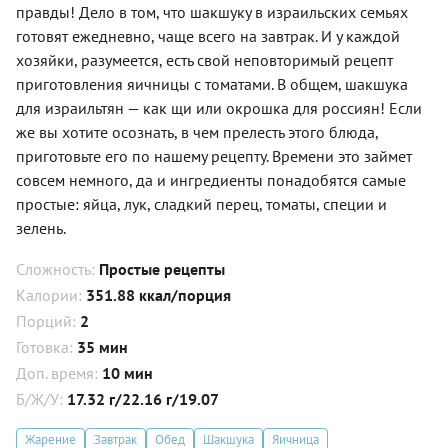
правды! Дело в том, что шакшуку в израильских семьях
готовят ежедневно, чаще всего на завтрак. И у каждой
хозяйки, разумеется, есть свой неповторимый рецепт
приготовления яичницы с томатами. В общем, шакшука
для израильтян — как щи или окрошка для россиян! Если
же вы хотите осознать, в чем прелесть этого блюда,
приготовьте его по нашему рецепту. Времени это займет
совсем немного, да и ингредиенты понадобятся самые
простые: яйца, лук, сладкий перец, томаты, специи и
зелень.
Сложность:
Простые рецепты
Калории:
351.88 ккал/порция
Порций:
2
Готовка:
35 мин
Доп. время:
10 мин
Б/Ж/У:
17.32 г/22.16 г/19.07
Жарение
Завтрак
Обед
Шакшука
Яичница