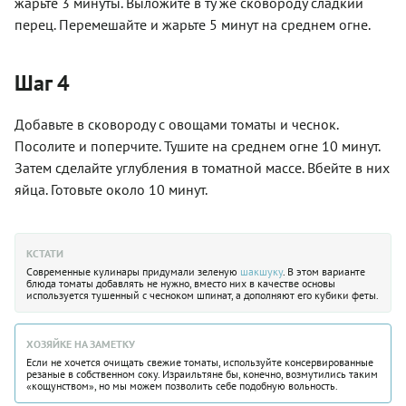
жарьте 3 минуты. Выложите в ту же сковороду сладкий
перец. Перемешайте и жарьте 5 минут на среднем огне.
Шаг 4
Добавьте в сковороду с овощами томаты и чеснок.
Посолите и поперчите. Тушите на среднем огне 10 минут.
Затем сделайте углубления в томатной массе. Вбейте в них
яйца. Готовьте около 10 минут.
КСТАТИ
Современные кулинары придумали зеленую
шакшуку
. В этом варианте
блюда томаты добавлять не нужно, вместо них в качестве основы
используется тушенный с чесноком шпинат, а дополняют его кубики феты.
ХОЗЯЙКЕ НА ЗАМЕТКУ
Если не хочется очищать свежие томаты, используйте консервированные
резаные в собственном соку. Израильтяне бы, конечно, возмутились таким
«кощунством», но мы можем позволить себе подобную вольность.