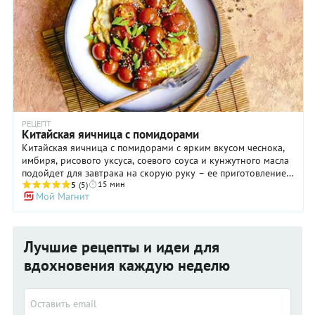
РЕЦЕПТ
Китайская яичница с помидорами
Китайская яичница с помидорами с ярким вкусом чеснока,
имбиря, рисового уксуса, соевого соуса и кунжутного масла
подойдет для завтрака на скорую руку – ее приготовление
15 мин
не отнимет у вас больше пятнадцати минут. Для
5
(5)
Мой Магнит
приготовления яичницы по-китайски лучше всего подойдет
тонкостенная китайская сковорода – вок, но если под рукой
ее не окажется, вооружитесь обычной широкой сковородой
с антипригарным покрытием. Прогревать ее до дымка
Лучшие рецепты и идеи для
придется чуть дольше, но результат вам в любом случае
понравится.
вдохновения каждую неделю