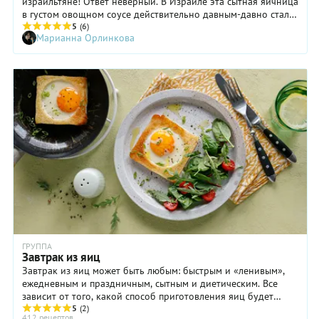
израильтяне! Ответ неверный. В Израиле эта сытная яичница
в густом овощном соусе действительно давным-давно стала
национальным блюдом, но родина ее — Северная Африка.
5
(6)
Марианна Орлинкова
Она приехала в Израиль вместе с эмигрантами из Марокко,
Туниса, Алжира и Ливии. Само слово «шакшука» пришло из
берберского языка, где оно означает просто «смесь». В
последние годы шакшука стала так популярна во всем мире,
что появились варианты, не слишком похожие на оригинал.
И это цветная шакшука: желтая, зеленая, рыжая и даже
белая!
ГРУППА
Завтрак из яиц
Завтрак из яиц может быть любым: быстрым и «ленивым»,
ежедневным и праздничным, сытным и диетическим. Все
зависит от того, какой способ приготовления яиц будет
выбран, в каком окружении они будут поданы, да и от того,
5
(2)
412 рецептов