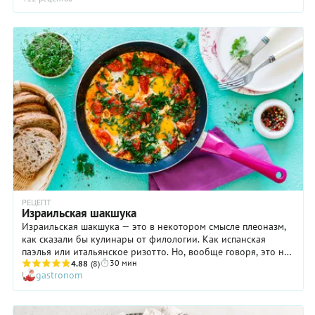
сколько яиц на порцию вы предусмотрите.
РЕЦЕПТ
Израильская шакшука
Израильская шакшука — это в некотором смысле плеоназм,
как сказали бы кулинары от филологии. Как испанская
паэлья или итальянское ризотто. Но, вообще говоря, это не
30 мин
совсем так. Шакшука родилась не на Ближнем Востоке, в
4.88
(8)
gastronom
странах Магриба, но благополучно мигрировала в Израиль и
там раскрутилась, став не менее популярной, чем фалафель
и хумус. Израильская шакшука соединила в себе арабские и
средиземноморские традиции. В Израиле у этой яичницы с