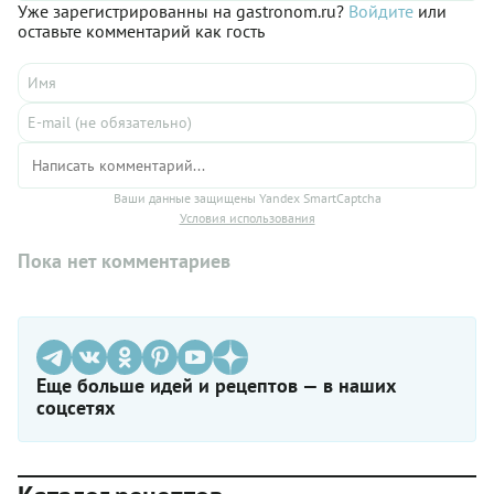
кропотливой работы, ни от голода мы предлагаем взять
Уже зарегистрированны на gastronom.ru?
Войдите
или
готовое лечо ‒ домашнее или их магазина. В нем уже есть
оставьте комментарий как гость
приправы, но и добавить свежие будет не лишним. Кстати,
знаете ли вы, что лечо ‒ один из самых полезных продуктов
для кожи, уберегающий от ее воздействия ультрафиолета?
Всего 100 г лечо в день и ваша кода защищена от летнего
зноя. Вот почему шакшуку с лечо на сковороде полезно
готовить летом!
Ваши данные защищены Yandex SmartCaptcha
Условия использования
Пока нет комментариев
Еще больше идей и рецептов — в наших
соцсетях