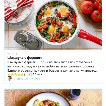
РЕЦЕПТ
Шакшука с фаршем
Шакшука с фаршем — один из вариантов приготовления
яичницы, которую нежно любят на всем Ближнем Востоке.
Единого рецепта, как это и бывает в случае с популярным
20 мин
блюдом, нет и быть не может, так как едва ли не каждая
5
(7)
Татьяна Сотникова
хозяйка привносит в него что-то свое. Обычно яичницу
готовят на завтрак, но шакшука с фаршем получается
настолько сытной, что вполне может стать обедом или
ужином. Впрочем, если вам предстоит долгий и физически
тяжелый рабочий день, съешьте это блюдо утром, чтобы не
думать о еде аж до самого вечера.