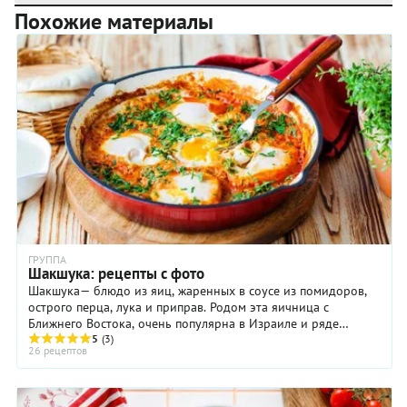
Похожие материалы
ГРУППА
Шакшука: рецепты с фото
Шакшука— блюдо из яиц, жаренных в соусе из помидоров,
острого перца, лукa и приправ. Родом эта яичница с
Ближнего Востока, очень популярна в Израиле и ряде
арабских стран. Готовится обычно на завтрак, а подается с
5
(3)
26 рецептов
лепешками, хлебом или питой. Кстати, основа шакшуки без
яиц называется матбуха.