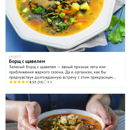
РЕЦЕПТ
Борщ с щавелем
Зеленый борщ с щавелем — явный признак лета или
приближения жаркого сезона. Да и организм, как бы
предчувствуя долгожданную встречу с этим прекрасным
1 ч
временем года, буквально требует зелени. Именно ...
4.57
(58)