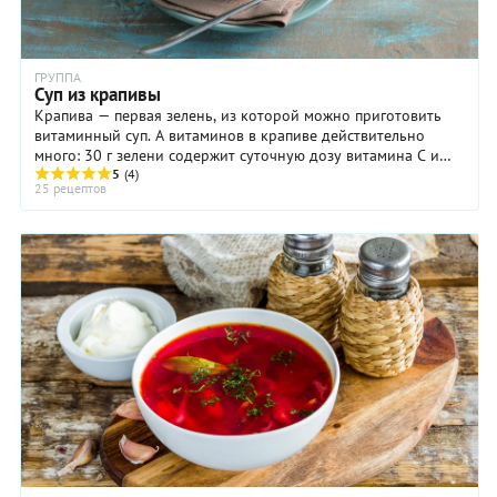
ГРУППА
Суп из крапивы
Крапива — первая зелень, из которой можно приготовить
витаминный суп. А витаминов в крапиве действительно
много: 30 г зелени содержит суточную дозу витамина С и
каротина. Для приготовления супа ...
5
(4)
25 рецептов