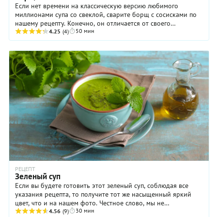
Если нет времени на классическую версию любимого
миллионами супа со свеклой, сварите борщ с сосисками по
нашему рецепту. Конечно, он отличается от своего
50 мин
сложносочиненного собрата, однако тоже имеет ...
4.25
(4)
РЕЦЕПТ
Зеленый суп
Если вы будете готовить этот зеленый суп, соблюдая все
указания рецепта, то получите тот же насыщенный яркий
цвет, что и на нашем фото. Честное слово, мы не
30 мин
обрабатывали его в фотошопе! Просто если ...
4.56
(9)