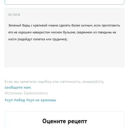
КСТАТИ
Зеленый борщ с крапивой можно сделать более сытным, если приготовить
его на хорошем наваристом мясном бульоне, сваренном из говядины на
кости (подойдут лопатка или грудинка).
Если вы заметили ошибку или неточность, пожалуйста,
сообщите нам
.
Источник: Gastronom.ru
#суп
#обед
#суп из крапивы
Оцените рецепт