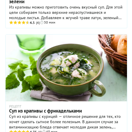
зелени
Из крапивы можно приготовить очень вкусный суп. Для этой
цели собираем только верхние нераспустившиеся и
молодые листья. Добавляем к жгучей траве латук, зеленый
30 мин
лук, салат, молодую ...
4.5
(4)
РЕЦЕПТ
Суп из крапивы с фрикадельками
Суп из крапивы с курицей — отличное решение для тех, кто
хочет сделать сытное более полезным. В данном случае за
витаминизацию блюда отвечает молодая дикая зелень,
40 мин
4.75
(4)