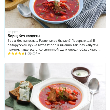
РЕЦЕПТ
Борщ без капусты
Борщ без капусты… Разве такое бывает? Поверьте, да! В
белорусской кухне готовят борщ именно так, без капусты,
причем, чаще всего, со свининой. Да и овощи обжаривают
1 ч
на сале. Иногда в такой борщ еще и ...
5
(30)