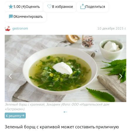
5.00 (4)
Оценить
В избранное
Поделиться
0
Комментировать
gastronom
10 декабря 2025 г.
Зеленый борщ с крапивой, Заходник
(Фото: ООО «Издательский дом
Зе
«Гастроном»)
К рецепту
Зеленый борщ с крапивой может составить приличную