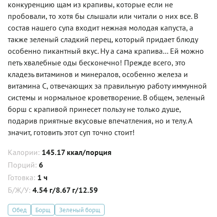
конкуренцию щам из крапивы, которые если не
пробовали, то хотя бы слышали или читали о них все. В
состав нашего супа входит нежная молодая капуста, а
также зеленый сладкий перец, который придает блюду
особенно пикантный вкус. Ну а сама крапива… Ей можно
петь хвалебные оды бесконечно! Прежде всего, это
кладезь витаминов и минералов, особенно железа и
витамина С, отвечающих за правильную работу иммунной
системы и нормальное кроветворение. В общем, зеленый
борш с крапивой принесет пользу не только душе,
подарив приятные вкусовые впечатления, но и телу. А
значит, готовить этот суп точно стоит!
Калории:
145.17 ккал/порция
Порций:
6
Готовка:
1 ч
Б/Ж/У:
4.54 г/8.67 г/12.59
Обед
Борщ
Зеленый борщ