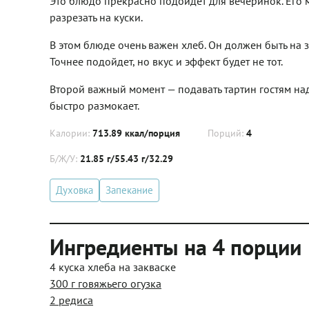
Это блюдо прекрасно подойдет для вечеринок. Его
разрезать на куски.
В этом блюде очень важен хлеб. Он должен быть на 
Точнее подойдет, но вкус и эффект будет не тот.
Второй важный момент — подавать тартин гостям над
быстро размокает.
Калории:
713.89 ккал/порция
Порций:
4
Б/Ж/У:
21.85 г/55.43 г/32.29
Духовка
Запекание
Ингредиенты на 4 порции
4 куска хлеба на закваске
300 г говяжьего огузка
2 редиса