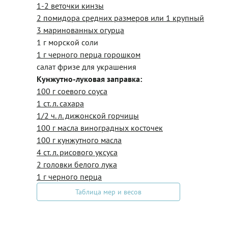
1-2 веточки кинзы
2 помидора средних размеров или 1 крупный
3 маринованных огурца
1 г морской соли
1 г черного перца горошком
салат фризе для украшения
Кунжутно-луковая заправка:
100 г соевого соуса
1 ст. л. сахара
1/2 ч. л. дижонской горчицы
100 г масла виноградных косточек
100 г кунжутного масла
4 ст. л. рисового уксуса
2 головки белого лука
1 г черного перца
Таблица мер и весов