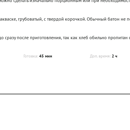
 можно сделать изначально порционным или при необходимос
закваске, грубоватый, с твердой корочкой. Обычный батон не п
о сразу после приготовления, так как хлеб обильно пропитан 
Готовка:
45 мин
Доп. время:
2 ч