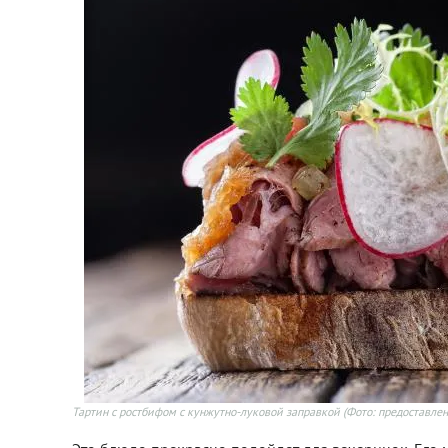
Тартин с ростбифом с кунжутно-луковой заправкой
(Фото: предоставлен