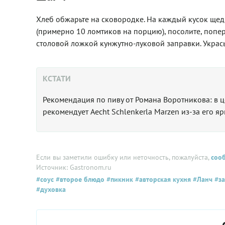
Хлеб обжарьте на сковородке. На каждый кусок щед
(примерно 10 ломтиков на порцию), посолите, попе
столовой ложкой кунжутно-луковой заправки. Укрась
КСТАТИ
Рекомендация по пиву от Романа Воротникова: в це
рекомендует Aecht Schlenkerla Marzen из-за его я
Если вы заметили ошибку или неточность, пожалуйста,
соо
Источник: Gastronom.ru
#соус
#второе блюдо
#пикник
#авторская кухня
#Ланч
#за
#духовка