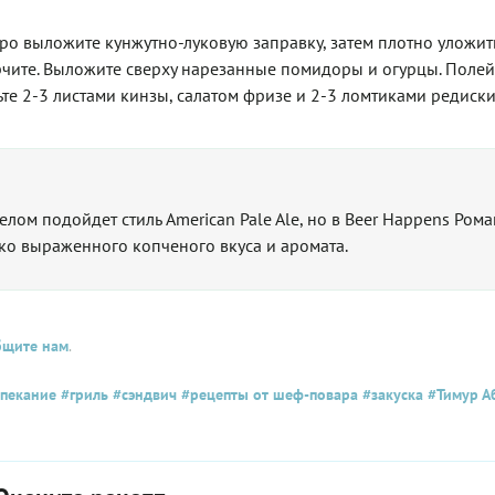
ро выложите кунжутно-луковую заправку, затем плотно уложит
рчите. Выложите сверху нарезанные помидоры и огурцы. Полей
те 2-3 листами кинзы, салатом фризе и 2-3 ломтиками редиски
лом подойдет стиль American Pale Ale, но в Beer Happens Рома
рко выраженного копченого вкуса и аромата.
бщите нам
.
пекание
#гриль
#сэндвич
#рецепты от шеф-повара
#закуска
#Тимур А