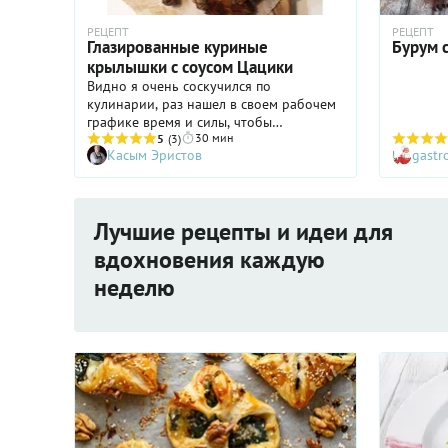
РЕЦЕПТ
РЕЦЕПТ
Глазированные куриные
Бурум 
крылышки с соусом Цацики
Видно я очень соскучился по
кулинарии, раз нашел в своем рабочем
графике время и силы, чтобы
30 мин
приготовить блюдо на конкурс
5
(3)
Касым Эристов
gast
рецептов "Разбуди в себе Тигра".
Крылышки эти бесподобно сочетаются с
ТВ-просмотром футбольных матчей.
Только не выбирайте игры с участием
Лучшие рецепты и идеи для
нашей сборной, а то несварение
желудка вам обеспечено! Но, не будем
вдохновения каждую
о грустном! Лучше приготовим
неделю
вкуснейшие крылышки! ЖИВИТЕ
ВКУСНО! Ваш К. Э. @eristov_kasim