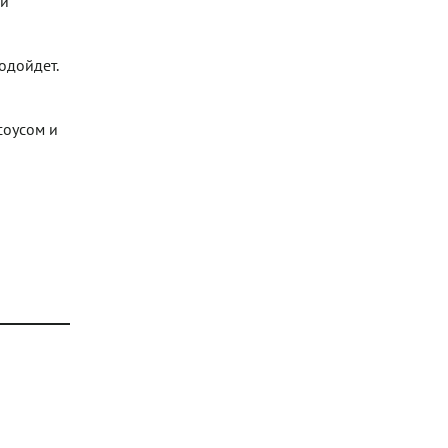
ти
одойдет.
соусом и