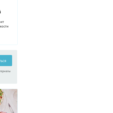
й
оит
хости
лорий,
 а какой
ться
атериалы