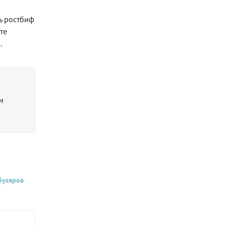
ь ростбиф
те
.
н
бузяров