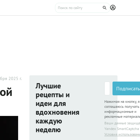
бря 2025 г.
Лучшие
кой
Подписать
рецепты и
идеи для
Нажимая на кнопку, я
соглашаюсь получать
вдохновения
информационные и
рекламные материал
каждую
Ваши данные защищ
неделю
Yandex SmartCaptcha
Условия использован