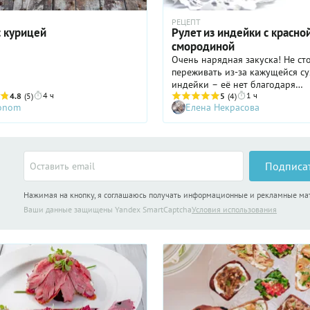
РЕЦЕПТ
с курицей
Рулет из индейки с красно
смородиной
Очень нарядная закуска! Не ст
переживать из-за кажущейся су
индейки – её нет благодаря
4 ч
1 ч
4.8
(5)
творожному сыру. Такой рулет
5
(4)
ronom
Елена Некрасова
содержит не слишком много ка
при этом, он довольно сытный,
ароматный...
Подписа
Нажимая на кнопку, я соглашаюсь получать информационные и рекламные м
Ваши данные защищены Yandex SmartCaptcha
Условия использования