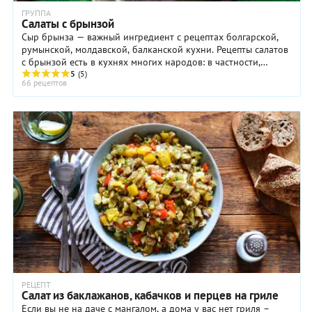
ГРУППА
Салаты с брынзой
Сыр брынза — важный ингредиент с рецептах болгарской,
румынской, молдавской, балканской кухни. Рецепты салатов
с брынзой есть в кухнях многих народов: в частности,
болгары, сербы, албанцы и румыны ...
5
(5)
66 рецептов
РЕЦЕПТ
Салат из баклажанов, кабачков и перцев на гриле
Если вы не на даче с мангалом, а дома у вас нет гриля –