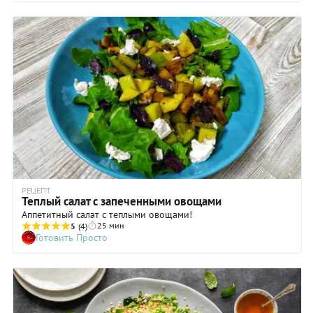
правильный подход к баклажану. А ведь этот овощ с
готовностью выносит любые способы термической
обработки, от приготовления на пару до варки в сиропе.
Баклажан готов сотрудничать практически с любыми
другими продуктами, хоть с нежными сливками, хоть с
мясом, хоть с самыми кислыми фруктами и сыром. Но в этом
рецепте он сливается в экстазе с самыми очевидными
«попутчиками» — сочными помидорами, солоновато-
сливочной брынзой и пикантными оливками.
РЕЦЕПТ
Теплый салат с запеченными овощами
Аппетитный салат с теплыми овощами!
25 мин
5
(4)
Готовить Просто