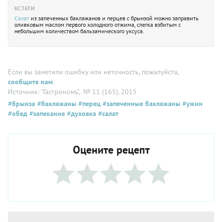
КСТАТИ
Салат
из запеченных баклажанов и перцев с брынзой можно заправить
оливковым маслом первого холодного отжима, слегка взбитым с
небольшим количеством бальзамического уксуса.
Если вы заметили ошибку или неточность, пожалуйста,
сообщите нам
.
Источник: "Гастрономъ"
, № 11 (165), 2015
#брынза
#баклажаны
#перец
#запеченные баклажаны
#ужин
#обед
#запекание
#духовка
#салат
Оцените рецепт