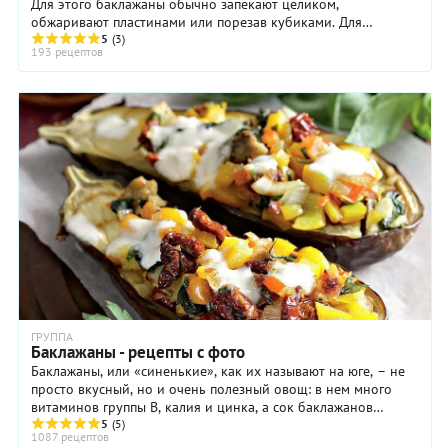
Для этого баклажаны обычно запекают целиком,
обжаривают пластинами или порезав кубиками. Для
запекания баклажаны накалывают вилкой и смазывают ...
5
(3)
193 рецептов
ГРУППА
Баклажаны - рецепты с фото
Баклажаны, или «синенькие», как их называют на юге, – не
просто вкусный, но и очень полезный овощ: в нем много
витаминов группы В, калия и цинка, а сок баклажанов
обладает бактерицидными свойствами ...
5
(5)
1087 рецептов