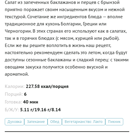
Салат из запеченных баклажанов и перцев с брынзой
приятно поражает своим насыщенным вкусом и нежной
текстурой. Сочетание же ингредиентов блюда — вполне
традиционное для кухонь Болгарии, Греции или
Черногории. В этих странах его используют как в салатах,
так и в горячих блюдах (с мясом, курицей или рыбой).
Если же вы решите воплотить в жизнь наш рецепт,
настоятельно рекомендуем сделать это летом, когда будут
доступны сезонные баклажаны и сладкий перец: с такими
овощами закуска получится особенно вкусной и
ароматной.
Калории:
227.58 ккал/порция
Порций:
6
Готовка:
40 мин
Б/Ж/У:
5.11 г/19.16 г/8.14
Духовка
Запекание
Обед
Вегетарианство: Лакто
Пикник