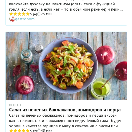
включайте духовку на максимум (опять-таки с функцией
гриля, если есть, а если нет – то в обычном режиме) и пеките
25 мин
овощи до черной корочки и мягкости. Или можно вообще
5
(4)
gastronom
без духовки – включайте конфорки на полную мощность
(подойдет и газовая плита, и электрическая – только бы не
индукция) и кладите овощи прямо на огонь. Ничего не
бойтесь, обуглите овощи со всех сторон, плиту потом просто
протрете. Аромат у овощей будет точно как с мангала!
РЕЦЕПТ
Салат из печеных баклажанов, помидоров и перца
Салат из печеных баклажанов, помидоров и перца вкусен
как в теплом, так и в охлажденном виде. Теплый салат будет
хорош в качестве гарнира к мясу в сочетании с рисом или в
45 мин
чистом виде – просто смешиваете горячие запеченные
5
(9)