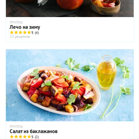
ГРУППА
Лечо на зиму
5
(4)
23 рецептов
ГРУППА
Салат из баклажанов
5
(2)