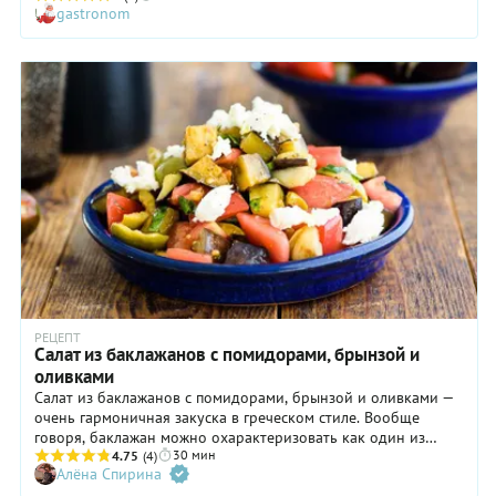
gastronom
баклажаны и перец со свежими помидорами, луком и
заправкой – и сразу подаете. Во-втором случае –
охлаждаете запеченные овощи, а затем даете салату
немного настояться в холодильнике, чтобы овощи
обменялись соками и ароматами. Такой салат совершенно
точно многим покажется вкуснее обычной домашней
баклажанной икры. Разумеется, все зависит от конкретного
случая, но на столе салат смотрится куда эстетичнее. Для
красоты мы предлагаем использовать в рецепте сладкий
перец двух цветов – красный и желтый. Но на конечный
вкус это, как вы понимаете, не влияет.
РЕЦЕПТ
Салат из баклажанов с помидорами, брынзой и
оливками
Салат из баклажанов с помидорами, брынзой и оливками —
очень гармоничная закуска в греческом стиле. Вообще
говоря, баклажан можно охарактеризовать как один из
30 мин
самых нескучных и терпеливых овощей. Кто с этим не
4.75
(4)
Алёна Спирина
согласен, тот просто сам нетерпелив и не хочет найти