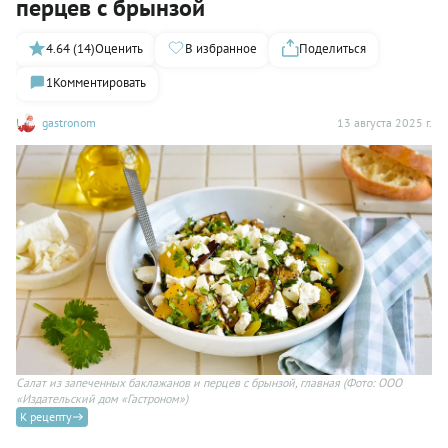
перцев с брынзой
4.64 (14)
Оценить
В избранное
Поделиться
1
Комментировать
gastronom
13 августа 2025 г.
Салат из запеченных баклажанов и перцев с брынзой, главная
(Фото: ООО
«Издательский дом «Гастроном»)
К рецепту