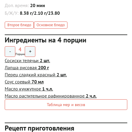
Доп. время:
20 мин
Б/Ж/У:
8.38 г/2.10 г/23.80
Второе блюдо
Основное блюдо
Ингредиенты на 4 порции
4
-
+
Порции
Сосиски телячьи
2 шт.
Лапша рисовая
200 г
Перец сладкий красный
2 шт.
Соус соевый
70 мл
Масло кунжутное
1 ч.л.
Масло растительное рафинированное
2 ч.л.
Таблица мер и весов
Рецепт приготовления