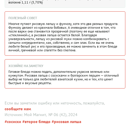
волокна 1,11 г (3,70%)
ПОЛЕЗНЫЙ СОВЕТ
Многие путают рисовую лапшу и фунчозу, хотя это два разных продукта.
Фунчозу делают из крахмала бобовых. А очевидное отличие в том, что
после варки она становится прозрачной (поэтому ее еще называют
«стеклянной»), а рисовая лапша остается белой. Благодаря
универсальности, лапшу из рисовой муки можно комбинировать с
самыми ингредиентами, как, собственно, и сам злак. Если вы не очень
любите белый рис и его производные, ее можно заменить в этом блюде
яичной, гречневой или спагетти без глютена.
ХОЗЯЙКЕ НА ЗАМЕТКУ
Готовое блюдо можно подать, дополнительно украсив зеленью или
кунжутом. Рисовая лапша с сосисками и болгарским перцем — отличный
выбор не только для любителей азиатской кухни, но и тех, кто ценит
быстрые и вкусные рецепты.
Если вы заметили ошибку или неточность, пожалуйста,
сообщите нам
.
Источник: Мой Магнит
, № 06 (42), 2024
#сосиски
#второе блюдо
#рисовая лапша