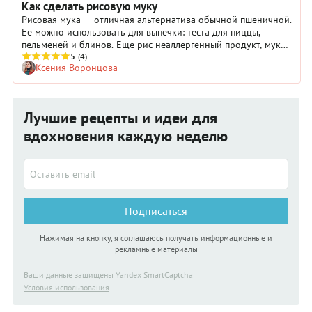
Как сделать рисовую муку
Рисовая мука — отличная альтернатива обычной пшеничной.
Ее можно использовать для выпечки: теста для пиццы,
пельменей и блинов. Еще рис неаллергенный продукт, мука
на его основе рекомендована при непереносимости
5
(4)
Ксения Воронцова
глютена. Но главный плюс — рисовую муку легко
приготовить самостоятельно в домашних условиях.
Лучшие рецепты и идеи для
вдохновения каждую неделю
Подписаться
Нажимая на кнопку, я соглашаюсь получать информационные и
рекламные материалы
Ваши данные защищены Yandex SmartCaptcha
Условия использования