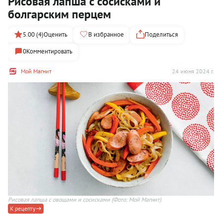
Рисовая лапша с сосисками и
болгарским перцем
5.00 (4)
Оценить
В избранное
Поделиться
0
Комментировать
Мой Магнит
24 июня 2024 г.
Рисовая лапша с овощами и сосисками
(Фото: Мой Магнит)
К рецепту