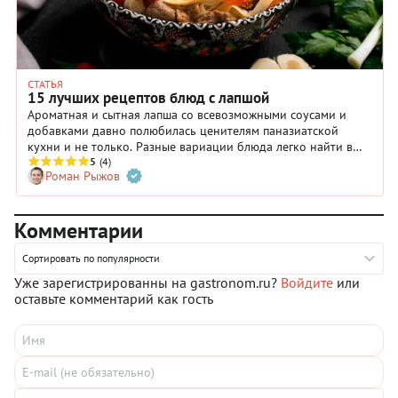
СТАТЬЯ
15 лучших рецептов блюд с лапшой
Ароматная и сытная лапша со всевозможными соусами и
добавками давно полюбилась ценителям паназиатской
кухни и не только. Разные вариации блюда легко найти в
меню ресторанов и большинства доставок. Горячее
5
(4)
Роман Рыжов
аппетитное угощение, упакованное в картонную коробочку,
выручает, когда хочется чего-нибудь вкусненького или
быстро перекусить на бегу. Но лапшу легко приготовить и
Комментарии
дома. В нашей подборке собраны проверенные рецепты, вам
нужно только выбрать своего фаворита.
Сортировать по популярности
Уже зарегистрированны на gastronom.ru?
Войдите
или
оставьте комментарий как гость