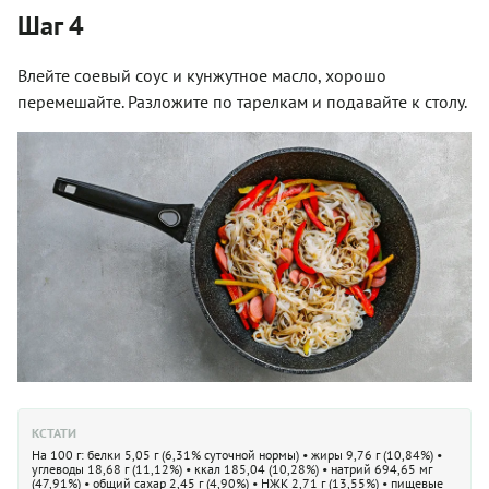
Шаг 4
Влейте соевый соус и кунжутное масло, хорошо
перемешайте. Разложите по тарелкам и подавайте к столу.
КСТАТИ
На 100 г: белки 5,05 г (6,31% суточной нормы) • жиры 9,76 г (10,84%) •
углеводы 18,68 г (11,12%) • ккал 185,04 (10,28%) • натрий 694,65 мг
(47,91%) • общий сахар 2,45 г (4,90%) • НЖК 2,71 г (13,55%) • пищевые