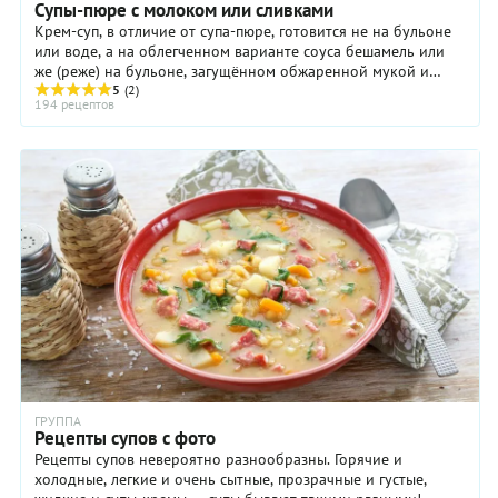
Супы-пюре с молоком или сливками
Крем-суп, в отличие от супа-пюре, готовится не на бульоне
или воде, а на облегченном варианте соуса бешамель или
же (реже) на бульоне, загущённом обжаренной мукой и
доведённой до кипения смесью яичных ...
5
(2)
194 рецептов
ГРУППА
Рецепты супов с фото
Рецепты супов невероятно разнообразны. Горячие и
холодные, легкие и очень сытные, прозрачные и густые,