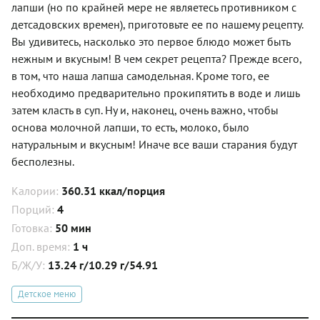
лапши (но по крайней мере не являетесь противником с
детсадовских времен), приготовьте ее по нашему рецепту.
Вы удивитесь, насколько это первое блюдо может быть
нежным и вкусным! В чем секрет рецепта? Прежде всего,
в том, что наша лапша самодельная. Кроме того, ее
необходимо предварительно прокипятить в воде и лишь
затем класть в суп. Ну и, наконец, очень важно, чтобы
основа молочной лапши, то есть, молоко, было
натуральным и вкусным! Иначе все ваши старания будут
бесполезны.
Калории:
360.31 ккал/порция
Порций:
4
Готовка:
50 мин
Доп. время:
1 ч
Б/Ж/У:
13.24 г/10.29 г/54.91
Детское меню