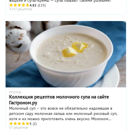
жидкие и супы-кремы — супы бывают такими разными!
4.82
(125)
3247 рецептов
ГРУППА
Коллекция рецептов молочного супа на сайте
Гастроном.ру
Молочный суп – это вовсе не обязательно надоевшая в
детском саду молочная лапша или молочный рисовый суп,
хотя и их можно приготовить очень вкусно. Молоком
обогащают многие супы, за счет чего их ...
5
(2)
57 рецептов