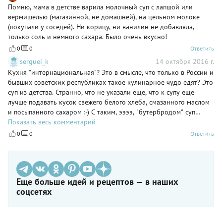
Помню, мама в детстве варила молочный суп с лапшой или
вермишелью (магазинной, не домашней), на цельном молоке
(покупали у соседей). Ни корицу, ни ванилин не добавляла,
только соль и немного сахара. Было очень вкусно!
0
0
Ответить
serguei_k
14 октября 2016 г.
Кухня "интернациональная"? Это в смысле, что только в России и
бывших советских республиках такое кулинарное чудо едят? Это
суп из детства. Странно, что не указали еще, что к супу еще
лучше подавать кусок свежего белого хлеба, смазанного маслом
и посыпанного сахаром :-) С таким, ээээ, "бутербродом" суп
реально вкуснее :-)
Показать весь комментарий
0
0
Ответить
Еще больше идей и рецептов — в наших
соцсетях