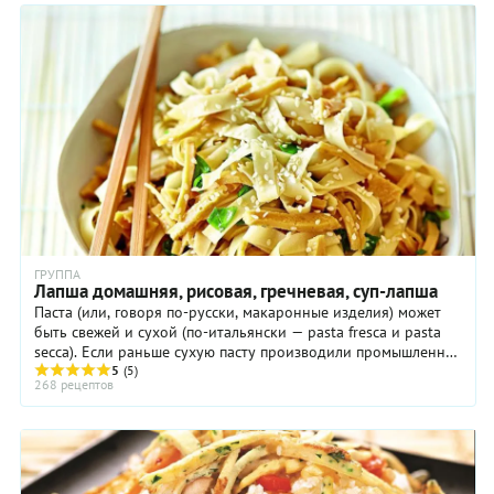
ГРУППА
Лапша домашняя, рисовая, гречневая, суп-лапша
Паста (или, говоря по-русски, макаронные изделия) может
быть свежей и сухой (по-итальянски — pasta fresca и pasta
secca). Если раньше сухую пасту производили промышленно,
а свежую — исключительно дома ...
5
(5)
268 рецептов