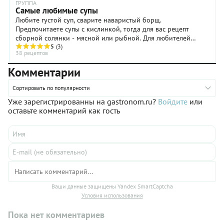
и вы
ГРУППА
Самые любимые супы
поймете,
что он
Любите густой суп, сварите наваристый борщ.
очень
Предпочитаете супы с кислинкой, тогда для вас рецепт
вкусный!
сборной солянки - мясной или рыбной. Для любителей
Тем
капусты предлагаем рецепт щей – обычных и царских ...
5
(3)
38 рецептов
более,
что
Комментарии
сделать
его не
Сортировать по популярности
составит
особого
Уже зарегистрированны на gastronom.ru?
Войдите
или
труда.
оставьте комментарий как гость
Ваши данные защищены Yandex SmartCaptcha
Условия использования
Пока нет комментариев