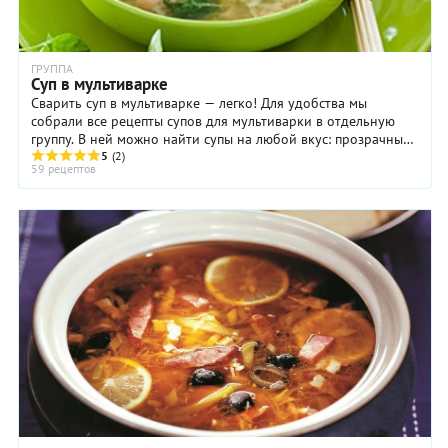
этим не
согласны
и
ГРУППА
обязательно
Суп в мультиварке
сделаем
Сварить суп в мультиварке — легко! Для удобства мы
для
собрали все рецепты супов для мультиварки в отдельную
нашего
группу. В ней можно найти супы на любой вкус: прозрачные
супчика
бульоны и полные супы – щи, борщи, ...
5
(2)
овощную
59 рецептов
зажарку.
Вы же
вправе
поступить
по
своему
усмотрению!
Проверьте
наш
рецепт
грибного
супа с
макаронами
на
практике,