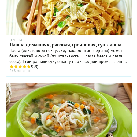
так он
нейтральным
станет
вкусом
значительно
отлично
вкуснее.
сочетаются
с
грибами,
что
ГРУППА
отмечают
Лапша домашняя, рисовая, гречневая, суп-лапша
все, кто
Паста (или, говоря по-русски, макаронные изделия) может
пробует
быть свежей и сухой (по-итальянски — pasta fresca и pasta
такой
secca). Если раньше сухую пасту производили промышленно,
суп.
а свежую — исключительно дома ...
5
(5)
Споры
268 рецептов
иногда
вызывает
зажарка:
некоторые
считают,
что
добавлять
морковь
в это
первое
не стоит.
Но мы с