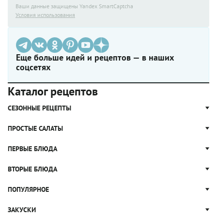
Ваши данные защищены Yandex SmartCaptcha
Условия использования
Еще больше идей и рецептов — в наших
соцсетях
Каталог рецептов
СЕЗОННЫЕ РЕЦЕПТЫ
Рецепты из капусты
ПРОСТЫЕ САЛАТЫ
Блюда с картошкой
Простые салаты
ПЕРВЫЕ БЛЮДА
Рецепты с грибами
Салат Оливье
Яблочные пироги
Щи
ВТОРЫЕ БЛЮДА
Салат Цезарь
Рецепты с клюквой
Борщ
Салат Нисуаз
Котлеты
ПОПУЛЯРНОЕ
Блюда из тыквы
Рассольник
Салат Мимоза
Плов
Гороховый суп
Пицца
ЗАКУСКИ
Крабовый салат
Пельмени