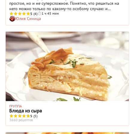
простое, но и не суперсложное. Понятно, что решиться на
него можно только по какому-то особому случаю: и
1 ч 45 мин
продуктов надо немало подготовить, и время найти, чтобы
5
(4)
Юлия Синица
сделать все четко и с любовью. На наш взгляд, каннеллони
готовятся даже проще, чем лазанья – не надо выстилать
слой за слоем. Единственная работа, которая требует
скрупулезности, это фарширование трубочек. Но и в этом
можно найти немало удовольствия. В нашем рецепте вы
увидите длинный список ингредиентов, включая
разнообразные пряности и вино. Вы можете упростить
рецептуру по своему разумению. Но, с другой стороны, если
уж беретесь за такое знаковое блюдо итальянской кухни,
лучше вложиться в него по максимуму.
ГРУППА
Блюда из сыра
5
(5)
3660 рецептов