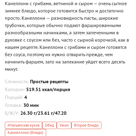
Канеллони с грибами, ветчиной и сыром — очень сытное
зимнее блюдо, которое готовится быстро и достаточно
просто. Канеллони — разновидность пасты, широкие
трубочки, которые обычно подают фаршированными
разнообразными начинками, а затем запеченными в
духовке с соусом или без, часто с сырной корочкой, как в
нашем рецепте. Канеллони с грибами и сыром готовятся
без соуса, поэтому их нужно отварить прежде, чем
начинить фаршем, зато на запекание уйдет всего десять
минут.
Сложность:
Простые рецепты
Калории:
519.51 ккал/порция
Порций:
4
Готовка:
30 мин
Б/Ж/У:
26.30 г/23.61 г/47.20
Итальянская кухня
Обед
Ужин
Второе блюдо
Каннеллони (блюдо)