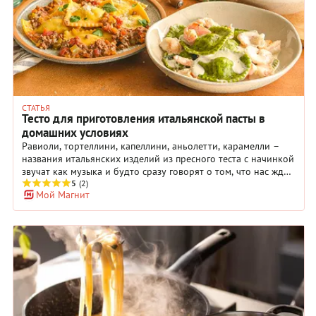
СТАТЬЯ
Тесто для приготовления итальянской пасты в
домашних условиях
Равиоли, тортеллини, капеллини, аньолетти, карамелли –
названия итальянских изделий из пресного теста c начинкой
звучат как музыка и будто сразу говорят о том, что нас ждет
изысканное, красивое блюдо. Правда, большинство
5
(2)
Мой Магнит
любителей фаршированной пасты никогда не пробовали
приготовить ее дома. И зря: это не очень сложно, а процесс
так же приятен, как результат. Предлагаем пройти наш
краткий курс и угостить близких свежими домашними
равиоли.