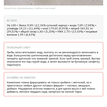
Каннеллони, фаршированные грибами и ветчиной
КСТАТИ
На 100 г: белки 9,89 г (12,36% суточной нормы) • жиры 7,09 г (7,88%) •
углеводы 19,22 г (11,44%) • ккал 179,05 (9,95%) • натрий 565,81 мг
(39,02%) • общий сахар 1,60 г (3,20%) • НЖК 2,70 г (13,50%) • пищевые
волокна 1,99 г (6,63%)
ПОЛЕЗНЫЙ СОВЕТ
Грибы легко впитывают воду, поэтому их не рекомендуется замачивать в
воде. Большинство шампиньонов достаточно перед приготовлением
потереть щеточкой или влажной тряпкой. Если гриб очень грязный, быстро
ополосните его под струей воды, а затем выложите на бумажную салфетку
подсохнуть.
ХОЗЯЙКЕ НА ЗАМЕТКУ
Канеллони можно фаршировать не только грибами с ветчиной, но и
практически любым другим готовым фаршем — мясным, овощным,
рыбным. Моцарелла отлично плавится, а для яркого вкуса к ней можно
добавить немного твердого сыра, натертого на мелкой терке.