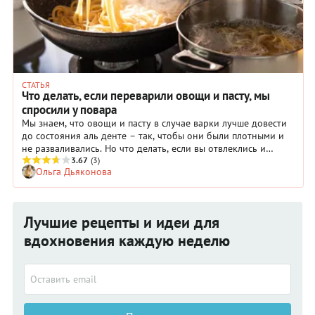
СТАТЬЯ
Что делать, если переварили овощи и пасту, мы
спросили у повара
Мы знаем, что овощи и пасту в случае варки лучше довести
до состояния аль денте – так, чтобы они были плотными и
не разваливались. Но что делать, если вы отвлеклись и
упустили момент, в который нужно вытаскивать овощи и
3.67
(3)
Ольга Дьяконова
пасту из кипящей воды? Мы спросили у повара «Гастронома»
Алексея Карпова – и он дал несколько полезных советов.
Лучшие рецепты и идеи для
вдохновения каждую неделю