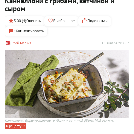
Каннеллони с грибами, ветчиной и
сыром
5.00 (4)
Оценить
В избранное
Поделиться
1
Комментировать
Мой Магнит
15 января 2025 г.
Каннеллони, фаршированные грибами и ветчиной
(Фото: Мой Магнит)
К рецепту