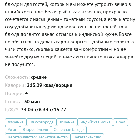
блюдом для гостей, которым вы можете устроить вечер в
индийском стиле. Белая рыба, как известно, прекрасно
сочетается с насыщенным томатным соусом, а если к этому
соусу добавить щедрую дозу восточных пряностей, то у
блюда появится явная отсылка к индийской кухне. Вовсе
не обязательно делать карри острым — добавьте молотого
чили столько, сколько кажется вам комфортным, но не
жалейте других специй, иначе аутентичного вкуса у карри
не получится.
Сложность:
средне
Калории:
213.09 ккал/порция
Порций:
4
Готовка:
30 мин
Б/Ж/У:
24.03 г/6.34 г/15.77
Жарение
На сковороде
Тушение
Индийская кухня
Обед
Ужин
Второе блюдо
Основное блюдо
Вегетарианство: Пескетарианство
Вегетарианство