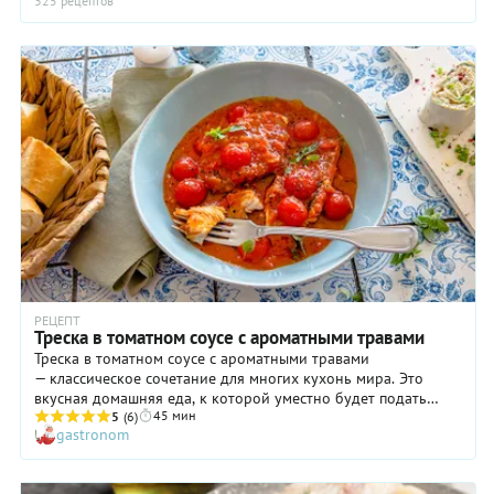
325 рецептов
РЕЦЕПТ
Треска в томатном соусе с ароматными травами
Треска в томатном соусе с ароматными травами
— классическое сочетание для многих кухонь мира. Это
вкусная домашняя еда, к которой уместно будет подать
45 мин
кусочек хлеба, хорошо впитывающий соус. Багет, чиабатта
5
(6)
gastronom
да и просто белый свежий батон справятся с этой задачей на
ура! Рыбу выбирайте с плотным филе, желательно шоковой
заморозки и на коже. Так она не потеряет форму во время