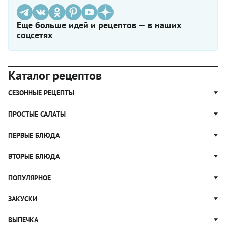
Еще больше идей и рецептов — в наших
соцсетях
Каталог рецептов
СЕЗОННЫЕ РЕЦЕПТЫ
Рецепты из капусты
ПРОСТЫЕ САЛАТЫ
Блюда с картошкой
Простые салаты
ПЕРВЫЕ БЛЮДА
Рецепты с грибами
Салат Оливье
Яблочные пироги
Щи
ВТОРЫЕ БЛЮДА
Салат Цезарь
Рецепты с клюквой
Борщ
Салат Нисуаз
Котлеты
ПОПУЛЯРНОЕ
Блюда из тыквы
Рассольник
Салат Мимоза
Плов
Гороховый суп
Пицца
ЗАКУСКИ
Крабовый салат
Пельмени
Суп солянка
Сырники
Вареники
Жюльен
ВЫПЕЧКА
Суп Харчо
Блины и блинчики