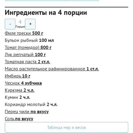
Ингредиенты на 4 порции
4
-
+
Порции
Филе трески
500 г
Бульон рыбный
100 мл
Томат (помидор)
800 г
Лук репчатый
100 г
Томатная паста
2 ст.л.
Масло растительное рафинированное
1 ст.л.
Имбирь
10 г
Чеснок
4 зубчика
Куркума
2 ч.л.
Кумин
2 ч.л.
Кориандр молотый
2 ч.л.
Перец чили
по вкусу
Соль
по вкусу
Таблица мер и весов