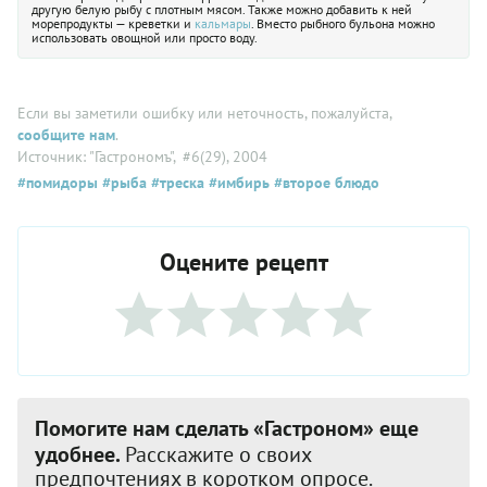
другую белую рыбу с плотным мясом. Также можно добавить к ней
морепродукты — креветки и
кальмары
. Вместо рыбного бульона можно
использовать овощной или просто воду.
Если вы заметили ошибку или неточность, пожалуйста,
сообщите нам
.
Источник: "Гастрономъ"
, #6(29), 2004
#помидоры
#рыба
#треска
#имбирь
#второе блюдо
Оцените рецепт
Помогите нам сделать «Гастроном» еще
удобнее.
Расскажите о своих
предпочтениях в коротком опросе.