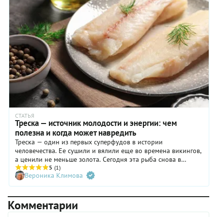
тушения. Томаты в собственном соку можете заменить на
готовую гладкую пассату — и тогда лишний раз не придется
пачкать блендер.
СТАТЬЯ
Треска — источник молодости и энергии: чем
полезна и когда может навредить
Треска — один из первых суперфудов в истории
человечества. Ее сушили и вялили еще во времена викингов,
а ценили не меньше золота. Сегодня эта рыба снова в
центре внимания: разбираемся, чем полезна треска для
5
(1)
Вероника Климова
женщин, мужчин и детей, какой вред может принести, как ее
готовить, выбирать и хранить.
Комментарии