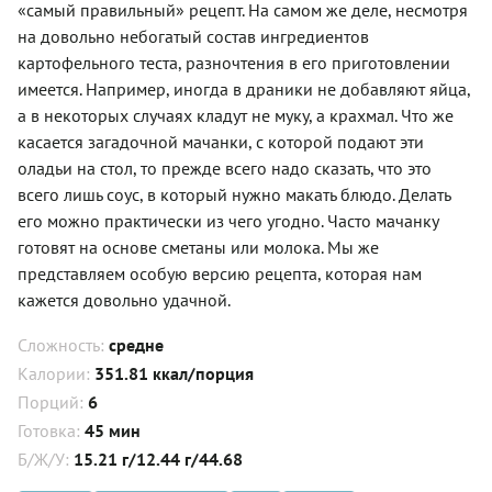
«самый правильный» рецепт. На самом же деле, несмотря
на довольно небогатый состав ингредиентов
картофельного теста, разночтения в его приготовлении
имеется. Например, иногда в драники не добавляют яйца,
а в некоторых случаях кладут не муку, а крахмал. Что же
касается загадочной мачанки, с которой подают эти
оладьи на стол, то прежде всего надо сказать, что это
всего лишь соус, в который нужно макать блюдо. Делать
его можно практически из чего угодно. Часто мачанку
готовят на основе сметаны или молока. Мы же
представляем особую версию рецепта, которая нам
кажется довольно удачной.
Сложность:
средне
Калории:
351.81 ккал/порция
Порций:
6
Готовка:
45 мин
Б/Ж/У:
15.21 г/12.44 г/44.68