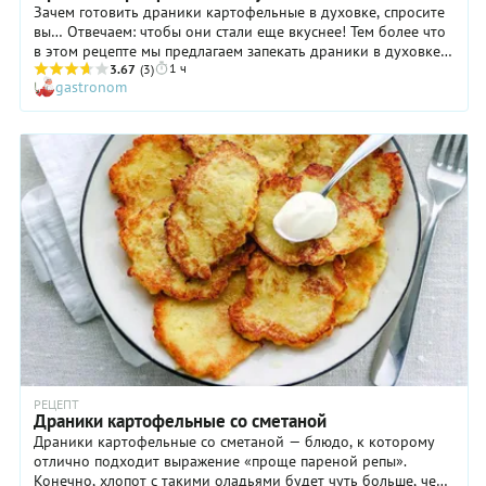
Зачем готовить драники картофельные в духовке, спросите
вы… Отвечаем: чтобы они стали еще вкуснее! Тем более что
в этом рецепте мы предлагаем запекать драники в духовке в
1 ч
сочетании с луком, предварительно обжаренным с салом.
3.67
(3)
gastronom
Сам же процесс их приготовления тоже немного отличается
от традиционного: в картофельную массу добавляется
простокваша или кефир. А если вы хотите сделать вкус
изделий еще более выразительным, замените пшеничную
муку ржаной! Получится необычно, но очень вкусно. И
помните, что драники картофельные необходимо есть
исключительно горячими, поэтому сразу после духовки
разложите их по тарелкам и подавайте немедленно!
РЕЦЕПТ
Драники картофельные со сметаной
Драники картофельные со сметаной — блюдо, к которому
отлично подходит выражение «проще пареной репы».
Конечно, хлопот с такими оладьями будет чуть больше, чем