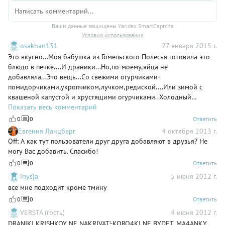
Ваши данные защищены Yandex SmartCaptcha
Условия использования
osakhan131
27 января 2015 г.
Это вкусно...Моя бабушка из Гомельского Полесья готовила это
блюдо в печке....И драники...Но,по-моему,яйца не
добавляла...Это вещь...Со свежими огурчиками-
помидорчиками,укропчиком,лучком,редиской....Или зимой с
квашеной капустой и хрустящими огурчиками..Холодный
квас,пиво или водочка.....оххх...
Показать весь комментарий
0
0
Ответить
Евгения Ланцберг
4 октября 2013 г.
Off: А как тут пользователи друг друга добавляют в друзья? Не
могу Вас добавить. Спасибо!
0
0
Ответить
inysja
5 июня 2012 г.
все мне подходит кроме тмину
0
0
Ответить
VERSTA (гость)
4 июня 2012 г.
DRANIKI KRISHKOY NE NAKRIVAT'-KORO4KI NE BYDET. MA4ANKY