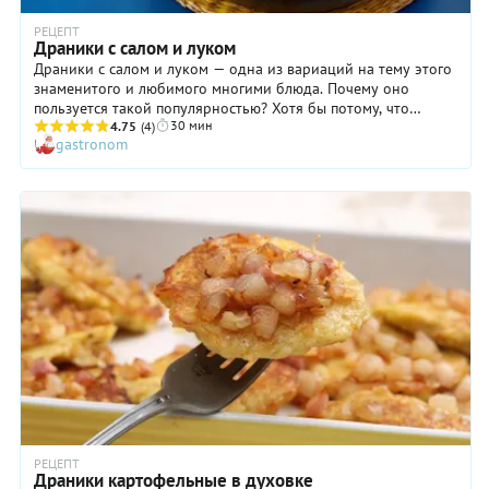
РЕЦЕПТ
Драники с салом и луком
Драники с салом и луком — одна из вариаций на тему этого
знаменитого и любимого многими блюда. Почему оно
пользуется такой популярностью? Хотя бы потому, что
30 мин
готовятся драники невероятно легко и быстро! Честно
4.75
(4)
gastronom
говоря, испортить их довольно сложно, а вот сделать
вкуснее — вполне возможно. Именно для этого мы
предлагаем обжарить репчатый лук с салом, а затем
прогреть драники вместе с приготовленной «приправой».
Получится просто восхитительно! Главное — помнить, что
драники с салом и луком необходимо подавать «с пылу с
жару», дополнив сметаной или вашим любимым соусом.
РЕЦЕПТ
Драники картофельные в духовке