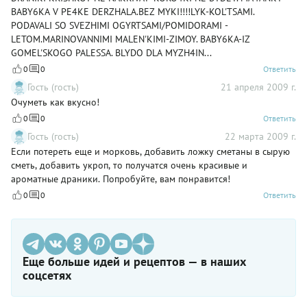
BABY6KA V PE4KE DERZHALA.BEZ MYKI!!!!LYK-KOL'TSAMI.
PODAVALI SO SVEZHIMI OGYRTSAMI/POMIDORAMI -
LETOM.MARINOVANNIMI MALEN'KIMI-ZIMOY. BABY6KA-IZ
GOMEL'SKOGO PALESSA. BLYDO DLA MYZH4IN...
0
0
Ответить
Гость (гость)
21 апреля 2009 г.
Очуметь как вкусно!
0
0
Ответить
Гость (гость)
22 марта 2009 г.
Если потереть еще и морковь, добавить ложку сметаны в сырую
сметь, добавить укроп, то получатся очень красивые и
ароматные драники. Попробуйте, вам понравится!
0
0
Ответить
Еще больше идей и рецептов — в наших
соцсетях