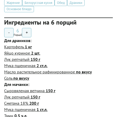
Жарение
Белорусская кухня
Обед
Драники
Основное блюдо
Ингредиенты на 6 порций
6
-
+
Порций
Для драников:
Картофель
1 кг
Яйцо куриное
2 шт.
Лук репчатый
150 г
Мука пшеничная
2 ст.л.
Масло растительное рафинированное
по вкусу
Соль
по вкусу
Для мачанки:
Сыровяленая ветчина
150 г
Лук репчатый
150 г
Сметана 18%
200 г
Мука пшеничная
1 ст.л.
Тмин
0.5 ч.л.