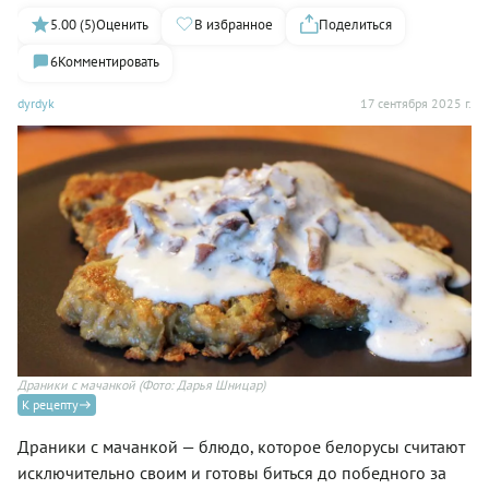
5.00 (5)
Оценить
В избранное
Поделиться
6
Комментировать
dyrdyk
17 сентября 2025 г.
Драники с мачанкой
(Фото: Дарья Шницар)
К рецепту
Драники с мачанкой — блюдо, которое белорусы считают
исключительно своим и готовы биться до победного за