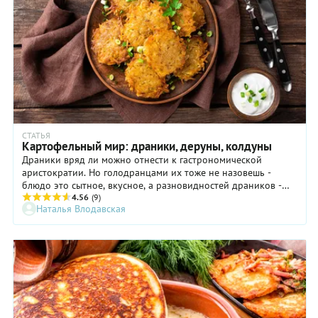
СТАТЬЯ
Картофельный мир: драники, деруны, колдуны
Драники вряд ли можно отнести к гастрономической
аристократии. Но голодранцами их тоже не назовешь -
блюдо это сытное, вкусное, а разновидностей драников -
сотни. Добавьте сюда всевозможных картофельных
4.56
(9)
Наталья Влодавская
родственников из ближнего зарубежья, а также дальнюю
родню, и получите благополучную многонациональную
семью. Хлебосольную и всеми любимую.