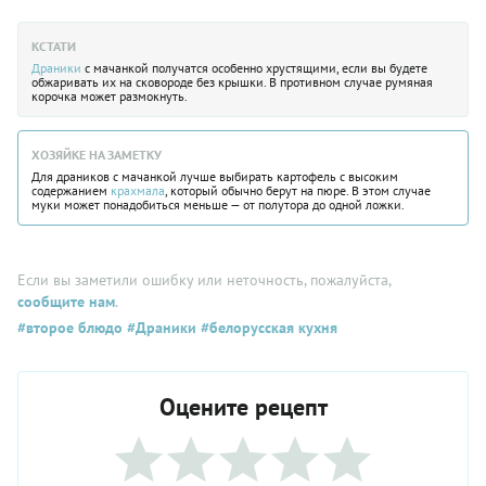
КСТАТИ
Драники
с мачанкой получатся особенно хрустящими, если вы будете
обжаривать их на сковороде без крышки. В противном случае румяная
корочка может размокнуть.
ХОЗЯЙКЕ НА ЗАМЕТКУ
Для драников с мачанкой лучше выбирать картофель с высоким
содержанием
крахмала
, который обычно берут на пюре. В этом случае
муки может понадобиться меньше — от полутора до одной ложки.
Если вы заметили ошибку или неточность, пожалуйста,
сообщите нам
.
#второе блюдо
#Драники
#белорусская кухня
Оцените рецепт