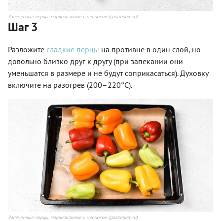
Запеченные перцы, маринованные с чесноком (gastronom.ru)
Шаг 3
Разложите
сладкие перцы
на противне в один слой, но
довольно близко друг к другу (при запекании они
уменьшатся в размере и не будут соприкасаться). Духовку
включите на разогрев (200–220°С).
Запеченные перцы, маринованные с чесноком (gastronom.ru)