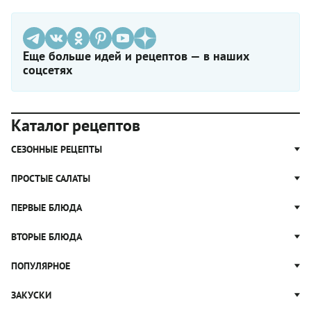
Еще больше идей и рецептов — в наших
соцсетях
Каталог рецептов
СЕЗОННЫЕ РЕЦЕПТЫ
Рецепты из капусты
ПРОСТЫЕ САЛАТЫ
Блюда с картошкой
Простые салаты
ПЕРВЫЕ БЛЮДА
Рецепты с грибами
Салат Оливье
Яблочные пироги
Щи
ВТОРЫЕ БЛЮДА
Салат Цезарь
Рецепты с клюквой
Борщ
Салат Нисуаз
Котлеты
ПОПУЛЯРНОЕ
Блюда из тыквы
Рассольник
Салат Мимоза
Плов
Гороховый суп
Пицца
ЗАКУСКИ
Крабовый салат
Пельмени
Суп солянка
Сырники