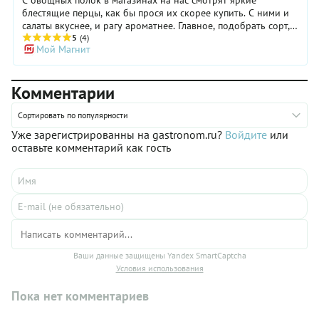
блестящие перцы, как бы прося их скорее купить. С ними и
салаты вкуснее, и рагу ароматнее. Главное, подобрать сорт,
который идеально подходит для любимых блюд. А пользу
5
(4)
Мой Магнит
организму принесет любой вид хрустящего овоща, ведь это
кладезь витаминов, которых так не хватает поздней осенью.
Комментарии
Сортировать по популярности
Уже зарегистрированны на gastronom.ru?
Войдите
или
оставьте комментарий как гость
Ваши данные защищены Yandex SmartCaptcha
Условия использования
Пока нет комментариев