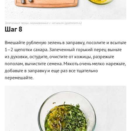
Запеченные перцы, маринованные с чесноком (gastronom.ru)
Шаг 8
Вмешайте рубленую зелень в заправку, посолите и всыпьте
1–2 щепотки сахара. Запеченный горький перец выньте
из духовки, остудите, очистите от кожицы, разрежьте
пополам, вычистите семена. Мякоть очень мелко нарежьте,
добавьте в заправку и еще раз все тщательно
перемешайте.