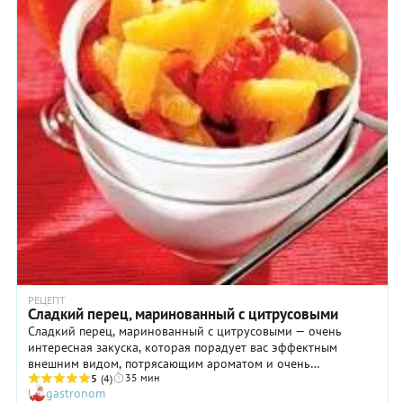
РЕЦЕПТ
Сладкий перец, маринованный с цитрусовыми
Сладкий перец, маринованный с цитрусовыми — очень
интересная закуска, которая порадует вас эффектным
внешним видом, потрясающим ароматом и очень
35 мин
выразительным вкусом. Она превосходно подходит для
5
(4)
gastronom
легкого перекуса, может служить гарниром к мясу или