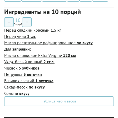
Ингредиенты на 10 порций
10
-
+
Порций
Перец сладкий красный
1.5 кг
Перец чили
2 шт.
Масло растительное рафинированное
по вкусу
Для заправки:
Масло оливковое Extra Vergine
120 мл
Уксус белый винный
2 ст.л.
Чеснок
5 зубчиков
Петрушка
3 веточки
Базилик свежий
1 веточка
Сахар-песок
по вкусу
Соль
по вкусу
Таблица мер и весов