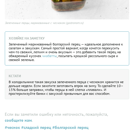
Запеченные перцы, маринованные с чесноком (gastronom.ru)
ХОЗЯЙКЕ НА ЗАМЕТКУ
Запеченный маринованный болгарский перец — идеальное дополнение к
салатам и закускам. Самый простой вариант, когда хочется перекусить
чем-то свежим, легким и очень вкусным — это добавить такой перец на
обжаренный кусочек
чиабатты
, посыпать крошкой рассольного сыра и
свежей зеленью.
КСТАТИ
В холодильнике такая закуска запеченного перца с чесноком хранится не
дольше недели. Если захотите заготовить впрок на зиму. То сделайте 10–
15% больше заправки, чтобы перцы в ней слегка «плавали». И
простерилизуйте банки с закуской привычным для вас способом.
Если вы заметили ошибку или неточность, пожалуйста,
сообщите нам
.
#чеснок
#сладкий перец
#болгарский перец