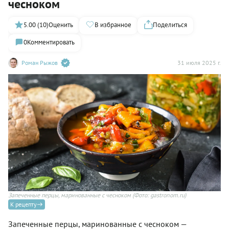
чесноком
5.00 (10)
Оценить
В избранное
Поделиться
0
Комментировать
Роман Рыжов
31 июля 2025 г.
Запеченные перцы, маринованные с чесноком
(Фото: gastronom.ru)
К рецепту
Запеченные перцы, маринованные с чесноком —