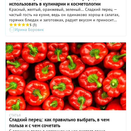
использовать в кулинарии и косметологии
Красный, желтый, оранжевый, зеленый… Сладкий перец —
частый гость на кухне, ведь он одинаково хорош в салатах,
горячих блюдах и заготовках, радует вкусом и приносит
немало пользы. Рассказываем, чем именно ценен этот овощ
5
(3)
Ирина Боровик
и как готовить его с максимальной пользой.
СТАТЬЯ
Сладкий перец: как правильно выбрать, в чем
польза и с чем сочетать
С овощных полок в магазинах на нас смотрят яркие