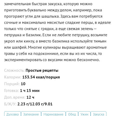
замечательная быстрая закуска, которую можно
приготовить буквально между делом, например, пока
прогорают угли для шашлыка. Здесь вам потребуются
сочные и максимально мясистые сладкие перцы, в идеале
только что снятые с грядки, а еще свежая зелень —
петрушка и базилик. Если не любите петрушку, возьмите
укроп или кинзу, а вместо базилика используйте тимьян
или шалфей. Многие кулинары выращивают ароматные
травы у себя на подоконнике, если вы из их числа, то
экспериментировать со вкусами можно бесконечно.
Сложность:
Простые рецепты
Калории:
153.54 ккал/порция
Порций:
10
Готовка:
1 ч 15 мин
Доп. время:
12 ч
Б/Ж/У:
2.23 г/12.03 г/9.01
Духовка
Запекание
Маринование
Обед
Ужин
Закуска