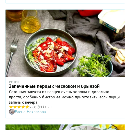
топингом для брускетт. Мякоть сладкого перца при
запекании приобретает дымные ноты и нежную текстуру.
Компанию ему, согласно рецепту, составляют сочные
ломтики апельсина: идея, согласитесь, достаточно
необычная, но, как показывает практика, очень удачная.
РЕЦЕПТ
Запеченные перцы с чесноком и брынзой
Сезонная закуска из перцев очень хороша и довольно
проста, особенно быстро ее можно приготовить, если перцы
запечь с вечера.
15 мин
5
(2)
Елена Некрасова