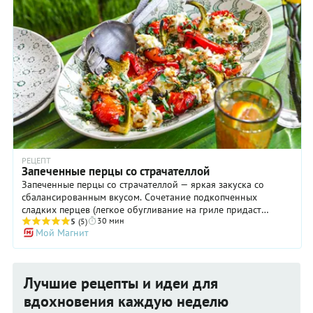
РЕЦЕПТ
Запеченные перцы со страчателлой
Запеченные перцы со страчателлой — яркая закуска со
сбалансированным вкусом. Сочетание подкопченных
сладких перцев (легкое обугливание на гриле придаст
30 мин
перцам копченый аромат), нежной сливочной страчателлы,
5
(5)
Мой Магнит
насыщенного соуса из лимонного сока с оливковым маслом
и чесноком, хрустящего сушеного жареного лука и мелко
нарезанной зелени — это так по-летнему! Такую закуску
хорошо подать в жаркий день к охлажденному белому вину
Лучшие рецепты и идеи для
или домашнему лимонаду с мятой или тархуном.
вдохновения каждую неделю