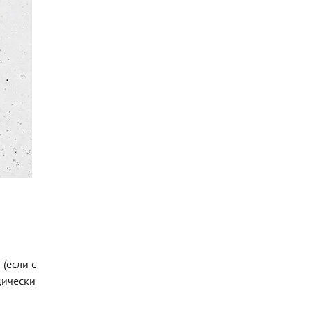
(если с
дически