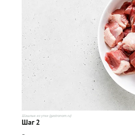
Шашлык из утки (gastronom.ru)
Шаг 2