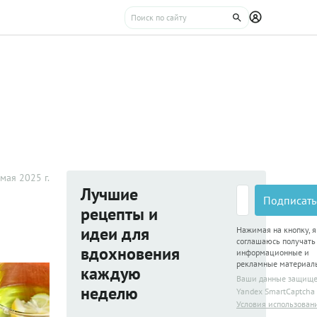
мая 2025 г.
Лучшие
Подписать
рецепты и
идеи для
Нажимая на кнопку, я
соглашаюсь получать
вдохновения
информационные и
рекламные материал
каждую
Ваши данные защищ
неделю
Yandex SmartCaptcha
Условия использован