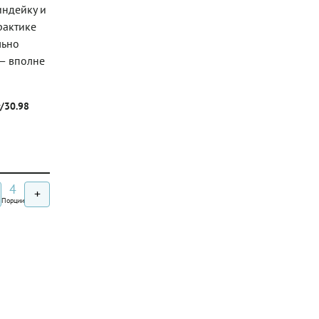
индейку и
рактике
льно
 — вполне
г/30.98
4
+
Порции