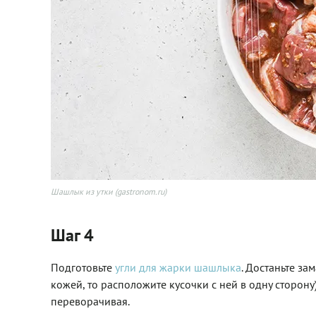
Шашлык из утки (gastronom.ru)
Шаг 4
Подготовьте
угли для жарки шашлыка
. Достаньте з
кожей, то расположите кусочки с ней в одну сторон
переворачивая.