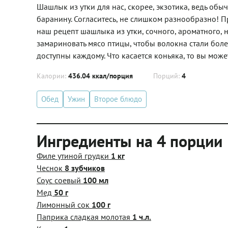
Шашлык из утки для нас, скорее, экзотика, ведь об
баранину. Согласитесь, не слишком разнообразно! 
наш рецепт шашлыка из утки, сочного, ароматного, 
замариновать мясо птицы, чтобы волокна стали боле
доступны каждому. Что касается коньяка, то вы може
Калории:
436.04 ккал/порция
Порций:
4
Обед
Ужин
Второе блюдо
Ингредиенты на 4 порции
Филе утиной грудки
1 кг
Чеснок
8 зубчиков
Соус соевый
100 мл
Мед
50 г
Лимонный сок
100 г
Паприка сладкая молотая
1 ч.л.