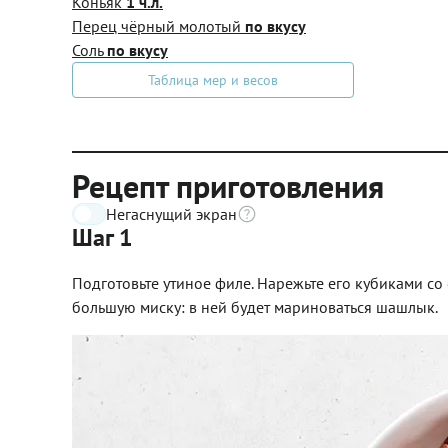
Коньяк
1 ч.л.
Перец чёрный молотый
по вкусу
Соль
по вкусу
Таблица мер и весов
Рецепт приготовления
Негаснущий экран
Шаг 1
Подготовьте утиное филе. Нарежьте его кубиками со 
большую миску: в ней будет мариноваться шашлык.