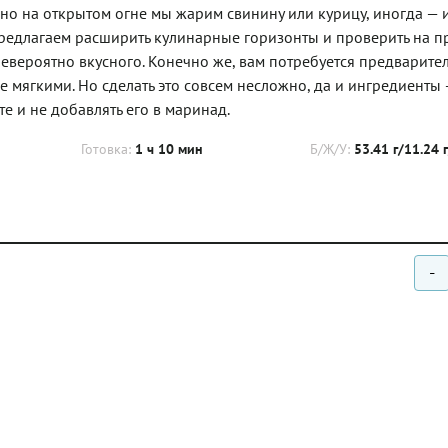
ычно на открытом огне мы жарим свинину или курицу, иногда — 
Предлагаем расширить кулинарные горизонты и проверить на п
невероятно вкусного. Конечно же, вам потребуется предварите
е мягкими. Но сделать это совсем несложно, да и ингредиенты
те и не добавлять его в маринад.
Готовка:
1 ч 10 мин
Б/Ж/У:
53.41 г/11.24 
-