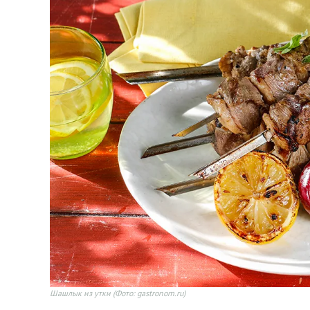
Шашлык из утки
(Фото: gastronom.ru)