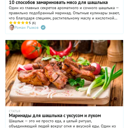
10 способов замариновать мясо для шашлыка
Один из главных секретов ароматного и сочного шашлыка —
правильно подобранный маринад. Опытные кулинары знают,
что благодаря специям, растительному маслу и кислотной
составляющей можно не только подчеркнуть вкус мяса, но и
5
(6)
Роман Рыжов
придать ему особую мягкость и нежность. Расскажем, как
приготовить маринад, и поделимся проверенными
рецептами.
СТАТЬЯ
Маринады для шашлыка с уксусом и луком
Шашлык — это не просто еда, а целый ритуал,
объединяющий людей вокруг огня и вкусной еды. Один из