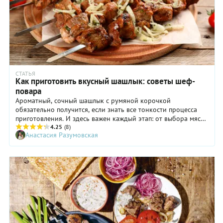
СТАТЬЯ
Как приготовить вкусный шашлык: советы шеф-
повара
Ароматный, сочный шашлык с румяной корочкой
обязательно получится, если знать все тонкости процесса
приготовления. И здесь важен каждый этап: от выбора мяса
и маринада к нему до нанизывания на шампуры и
4.25
(8)
Анастасия Разумовская
подготовки углей. Узнали у шеф-повара, как правильно
выбрать мясо, маринад и пожарить шашлык, а заодно
попросили поделиться проверенным рецептом маринада.