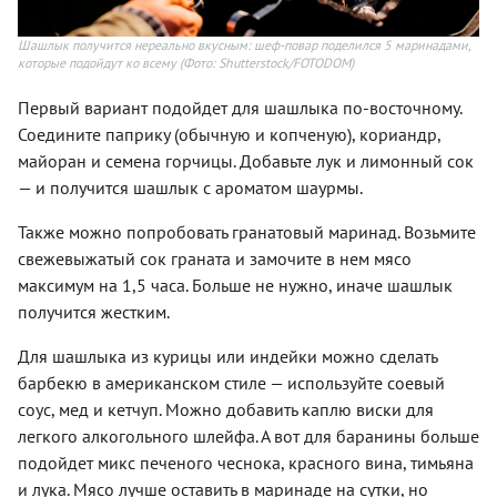
Шашлык получится нереально вкусным: шеф-повар поделился 5 маринадами,
которые подойдут ко всему
(Фото: Shutterstock/FOTODOM)
Первый вариант подойдет для шашлыка по-восточному.
Соедините паприку (обычную и копченую), кориандр,
майоран и семена горчицы. Добавьте лук и лимонный сок
— и получится шашлык с ароматом шаурмы.
Также можно попробовать гранатовый маринад. Возьмите
свежевыжатый сок граната и замочите в нем мясо
максимум на 1,5 часа. Больше не нужно, иначе шашлык
получится жестким.
Для шашлыка из курицы или индейки можно сделать
барбекю в американском стиле — используйте соевый
соус, мед и кетчуп. Можно добавить каплю виски для
легкого алкогольного шлейфа. А вот для баранины больше
подойдет микс печеного чеснока, красного вина, тимьяна
и лука. Мясо лучше оставить в маринаде на сутки, но