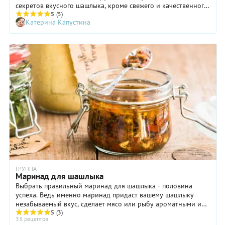
секретов вкусного шашлыка, кроме свежего и качественного
мяса, кроется в маринаде. Именно он придает ему сочность,
5
(5)
Катерина Капустина
аромат и нежность. Рассказываем о самых лучших рецептах
и чем хороши именно эти ингредиенты.
ГРУППА
Маринад для шашлыка
Выбрать правильный маринад для шашлыка - половина
успеха. Ведь именно маринад придаст вашему шашлыку
незабываемый вкус, сделает мясо или рыбу ароматными и
сочными. Маринады для шашлыка могут быть
5
(3)
33 рецептов
универсальными, обычно они готовятся на основе