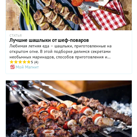
СТАТЬЯ
Лучшие шашлыки от шеф-поваров
Любимая летняя еда – шашлыки, приготовленные на
открытом огне. В этой подборке делимся секретами
необычных маринадов, способов приготовления и
неожиданных сочетаний от шеф-поваров. Попробуйте
5
(4)
Мой Магнит
приготовить грибной и овощной шашлыки, которые найдут
отклик не только в сердцах вегетарианцев, но и среди
поклонников мяса и рыбы. Впрочем, рыбу, птицу и мясо мы
также не оставили без внимания. Изысканные соусы и яркие
салаты, которые мы подобрали к каждому из блюд, дополнят
и раскроют вкус нежной подмаринованной форели, сочной
грудки индейки и пряной баранины. А удивительный стейк
из баклажана с устричным соусом, страчателлой и
облепихой точно запомнится вашим гостям надолго.