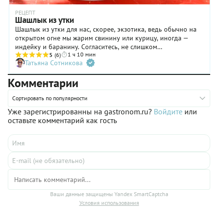
РЕЦЕПТ
Шашлык из утки
Шашлык из утки для нас, скорее, экзотика, ведь обычно на
открытом огне мы жарим свинину или курицу, иногда —
индейку и баранину. Согласитесь, не слишком
1 ч 10 мин
разнообразно! Предлагаем расширить кулинарные
5
(6)
Татьяна Сотникова
горизонты и проверить на практике наш рецепт шашлыка из
утки, сочного, ароматного, невероятно вкусного. Конечно
Комментарии
же, вам потребуется предварительно замариновать мясо
птицы, чтобы волокна стали более мягкими. Но сделать это
Сортировать по популярности
совсем несложно, да и ингредиенты — вполне доступны
каждому. Что касается коньяка, то вы можете и не добавлять
Уже зарегистрированны на gastronom.ru?
Войдите
или
его в маринад.
оставьте комментарий как гость
Ваши данные защищены Yandex SmartCaptcha
Условия использования