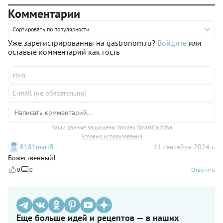
учтете все нюансы и будете точно следовать нашему
Комментарии
пошаговому рецепту, пирог, безусловно, порадует. Подавайте
его к чаю со свежими ягодами, взбитыми сливками или
шариком мороженого.
Сортировать по популярности
Уже зарегистрированны на gastronom.ru?
Войдите
или
оставьте комментарий как гость
Ваши данные защищены Yandex SmartCaptcha
Условия использования
8181mariB
11 сентября 2024 г.
Божественный!
0
0
Ответить
Еще больше идей и рецептов — в наших