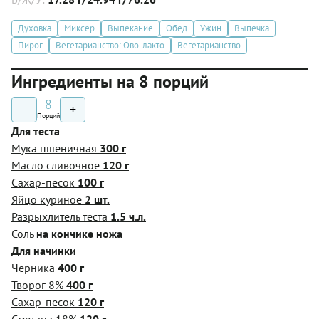
Духовка
Миксер
Выпекание
Обед
Ужин
Выпечка
Пирог
Вегетарианство: Ово-лакто
Вегетарианство
Ингредиенты на 8 порций
8
-
+
Порций
Для теста
Мука пшеничная
300 г
Масло сливочное
120 г
Сахар-песок
100 г
Яйцо куриное
2 шт.
Разрыхлитель теста
1.5 ч.л.
Соль
на кончике ножа
Для начинки
Черника
400 г
Творог 8%
400 г
Сахар-песок
120 г
Сметана 18%
120 г