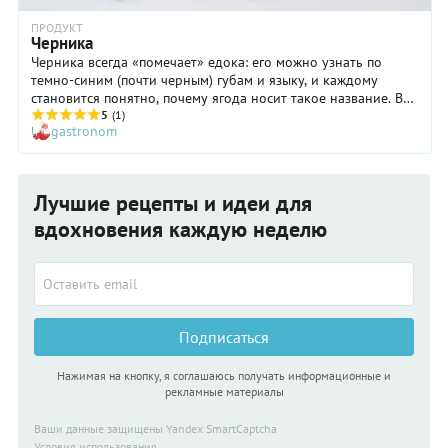
ПРОДУКТ
Черника
Черника всегда «помечает» едока: его можно узнать по
темно-синим (почти черным) губам и языку, и каждому
становится понятно, почему ягода носит такое название. В
народе ягода имеет еще несколько забавных и милых
5
(1)
gastronom
прозвищ: чернега, чернижник, черница, чернишник. А еще
чернику иногда называют «ползуниха»: для удобства
сборщика и меньших повреждений нежной ягоды, ее
собирают сначала наклоняясь, потом стоя на коленях, а
Лучшие рецепты и идеи для
потом и лежа, двигаясь по спирали к центру ягодного
царства.
вдохновения каждую неделю
Подписаться
Нажимая на кнопку, я соглашаюсь получать информационные и
рекламные материалы
Ваши данные защищены Yandex SmartCaptcha
Условия использования