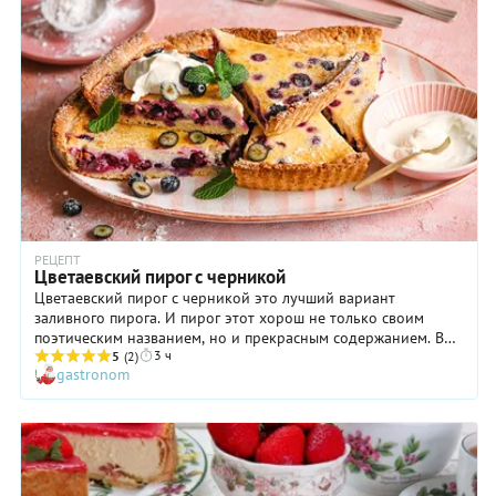
полить молоком (или простоквашей, варенцом, сметаной),
посыпать сахаром. Удивительно вкусно!
РЕЦЕПТ
Цветаевский пирог с черникой
Цветаевский пирог с черникой это лучший вариант
заливного пирога. И пирог этот хорош не только своим
поэтическим названием, но и прекрасным содержанием. В
3 ч
его основе — тонкий и рассыпчатый корж, в котором
5
(2)
gastronom
заключены сочные ягоды и нежная сметанная начинка,
напоминающее воздушное суфле. В каждом кусочке пирога
вас ожидает великолепное сочетание текстур и богатейший
яркий вкус. В рецепте вы не встретите сложных
ингредиентов, и кроме хорошей духовки вам потребуется
только свежая или замороженная черника, отличная сметана