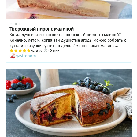
РЕЦЕПТ
Творожный пирог с малиной
Когда лучше всего готовить творожный пирог с малиной?
Конечно, летом, когда эти душистые ягоды можно собрать с
куста и сразу же пустить в дело. Именно такая малина
40 мин
способна превратить этот пирог (и не только его!) в
4.78
(9)
gastronom
настоящее произведение кондитерского искусства! Именно
такая ягода своим ароматом способна поднять настроение и
снять напряжение в конце рабочего дня или недели. В
общем, этот волшебный творожный пирог с малиной точно
достоин вашего внимания. Кстати, в его текстуре и вкусе
есть сходство с чизкейком, особенно если перед подачей
подержать лакомство в холодильнике в течение нескольких
часов.