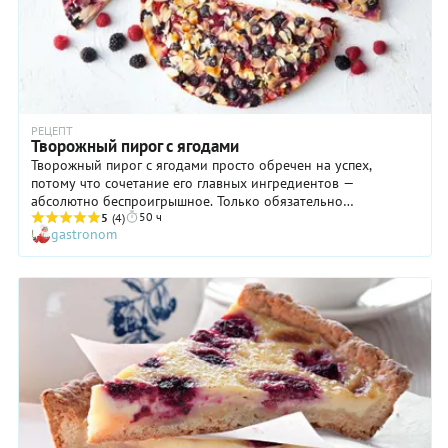
хотите порадовать выпечкой гостей, испеките этот пирог
накануне, чтобы он успел застыть в холодильнике.
РЕЦЕПТ
Творожный пирог с ягодами
Творожный пирог с ягодами просто обречен на успех,
потому что сочетание его главных ингредиентов —
абсолютно беспроигрышное. Только обязательно
50 ч
хорошенько охладите выпечку перед подачей, как бы ни
5
(4)
gastronom
хотелось отрезать кусочек сразу! В этом случае вам
гарантируются самые что ни на есть великолепные вкусовые
впечатления. Какие именно ягоды добавлять в пирог? Какие
вам больше нравятся! Можно даже использовать
замороженные, однако с сезонными творожный пирог с
ягодами получается значительно вкуснее и ароматнее.