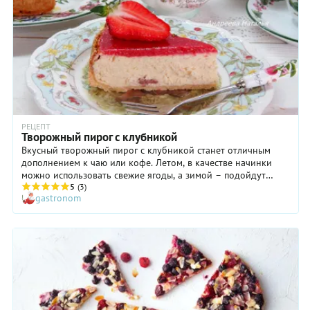
и час времени. Обязательно приготовьте этот достойный
образец домашней выпечки и устройте своим близким
славное чаепитие.
РЕЦЕПТ
Творожный пирог с клубникой
Вкусный творожный пирог с клубникой станет отличным
дополнением к чаю или кофе. Летом, в качестве начинки
можно использовать свежие ягоды, а зимой – подойдут
замороженные. Пусть вас не пугает большое количество
5
(3)
gastronom
ингредиентов и шагов в рецепте. Выпечка довольно простая,
так что с ней легко справится даже неопытный кулинар.
Корж из песочного теста нужно будет предварительно
подпечь в духовке, тогда он не отсыреет из-за жидкой
заливки. Творог лучше выбрать плотный и сухой. Жирность
не имеет значения. Обязательно взбейте начинку миксером,
тогда она получится воздушной и очень нежной, как крем.
Клубнику при необходимости замените на любую сезонную
ягоду, оставив несколько плодов для украшения. Если