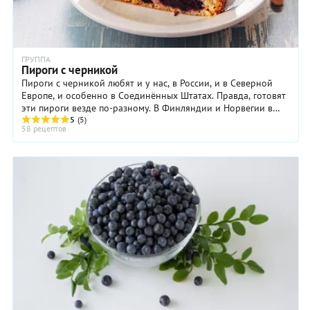
ГРУППА
Пироги с черникой
Пироги с черникой любят и у нас, в России, и в Северной
Европе, и особенно в Соединённых Штатах. Правда, готовят
эти пироги везде по-разному. В Финляндии и Норвегии в
начинку скорее всего предпочтут добавить сливки или
5
(5)
58 рецептов
сметану и яйцо, а в Америке особенно ценятся пироги с
тонким рассыпчатым тестом и толстым слоем ягодной
начинки.