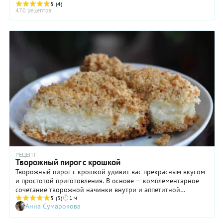
5
(4)
470 рецептов
РЕЦЕПТ
Творожный пирог с крошкой
Творожный пирог с крошкой удивит вас прекрасным вкусом
и простотой приготовления. В основе — комплементарное
сочетание творожной начинки внутри и аппетитной
1 ч
хрустящей крошки снаружи. Результат во многом зависит от
5
(5)
Анна Сумарокова
того, какой творог вы будете использовать для начинки. Он
должен быть свежим и мягким, не очень влажным. Если вы