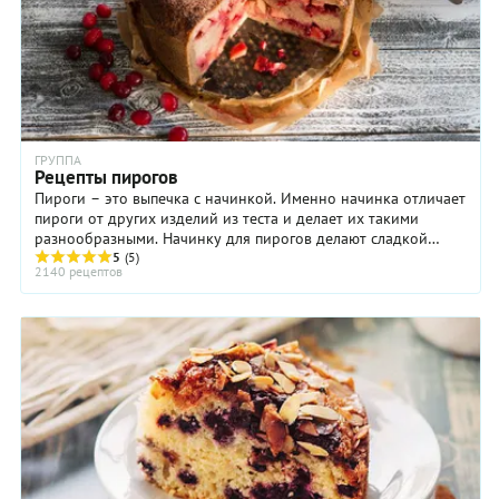
ГРУППА
Рецепты пирогов
Пироги – это выпечка с начинкой. Именно начинка отличает
пироги от других изделий из теста и делает их такими
разнообразными. Начинку для пирогов делают сладкой
(ягоды, фрукты, творог, мак) и несладкой (овощи, мясо,
5
(5)
2140 рецептов
рыба).Тесто для пирогов может быть дрожжевым (сдобным
или обычным), слоёным, песочным. Пироги бывают
закрытыми (кулебяка, курник), открытыми (ватрушка,
шарлотка), полуоткрытыми (расстегай, эчпочмак), в виде
рулета (штрудель).