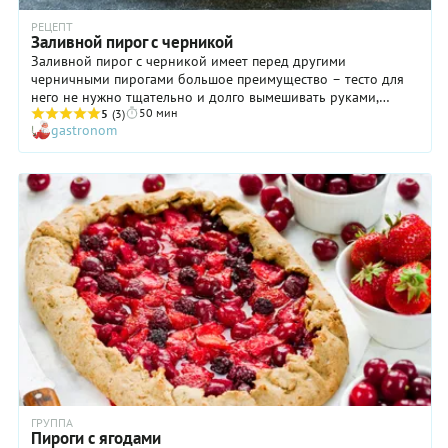
РЕЦЕПТ
Заливной пирог с черникой
Заливной пирог с черникой имеет перед другими
черничными пирогами большое преимущество – тесто для
него не нужно тщательно и долго вымешивать руками,
50 мин
просто смешайте все ингредиенты миксером и вылейте на
5
(3)
gastronom
начинку, 10 минут, и всё готово! Черника для пирога
подходит как свежая, так и замороженная, поэтому пирог
можно испечь в любое время года. А еще в тесто можно
положить разных добавок по вашему выбору. Это может
быть цедра лимона или апельсина, столовая ложка
миндальной муки, ванильная эссенция, корица, шафран или
молотый кардамон – все они сделают пирог еще более
ароматным и вкусным.
ГРУППА
Пироги с ягодами