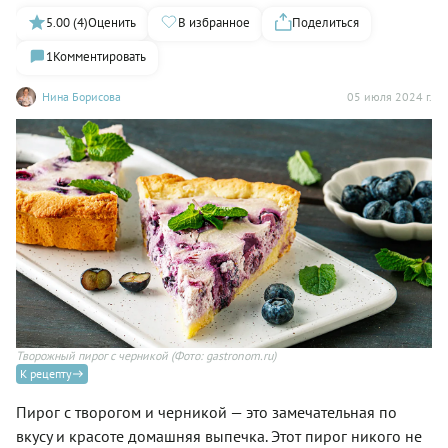
5.00 (4)
Оценить
В избранное
Поделиться
1
Комментировать
Нина Борисова
05 июля 2024 г.
Творожный пирог с черникой
(Фото: gastronom.ru)
К рецепту
Пирог с творогом и черникой — это замечательная по
вкусу и красоте домашняя выпечка. Этот пирог никого не