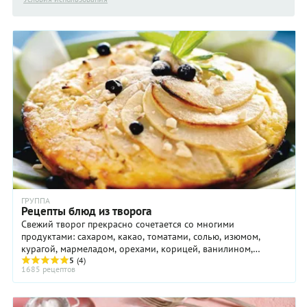
ГРУППА
Рецепты блюд из творога
Свежий творог прекрасно сочетается со многими
продуктами: сахаром, какао, томатами, солью, изюмом,
курагой, мармеладом, орехами, корицей, ванилином,
перцем, тмином, горчицей, укропом, петрушкой…
5
(4)
1685 рецептов
Простейшее русское блюдо из творога настолько очевидно,
что даже не имеет названия: перемешать творог с ягодами
(черникой, голубикой, смородиной – вариантом много),