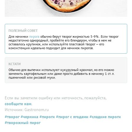
ПОЛЕЗНЫЙ СОВЕТ
Для начинки
пирога
обычно берут творог жирностью 5-9% . Если творог
недостаточно однородный, пробейте его блендером, чтобы в нем не
оставалось крупинок, или используйте пластовой творог — его
консистенция идеально подходит для начинок пирогов.
КСТАТИ
Обычно для выпечки используют кукурузный крахмал, но его можно
заменить картофельным или даже просто добавить в начинку 1 ст. л.
пшеничной или рисовой муки.
Если вы заметили ошибку или неточность, пожалуйста,
сообщите нам
.
Источник: Gastronom.ru
#творог
#черника
#пироги
#пирог с ягодами
#сладкие пироги
#творожный пирог