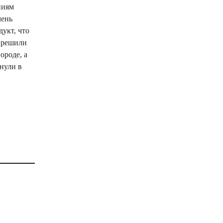
ниям
чень
дукт, что
и решили
ороде, а
нули в