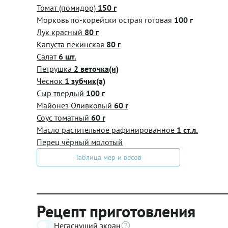
Томат (помидор)
150 г
Морковь по-корейски острая готовая
100 г
Лук красный
80 г
Капуста пекинская
80 г
Салат
6 шт.
Петрушка
2 веточка(и)
Чеснок
1 зубчик(а)
Сыр твердый
100 г
Майонез Оливковый
60 г
Соус томатный
60 г
Масло растительное рафинированное
1 ст.л.
Перец чёрный молотый
Таблица мер и весов
Рецепт приготовления
Негаснущий экран