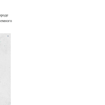
ороде
немного