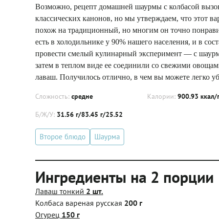
Возможно, рецепт домашней шаурмы с колбасой вызов
классических канонов, но мы утверждаем, что этот ва
похож на традиционный, но многим он точно понравитс
есть в холодильнике у 90% нашего населения, и в со
провести смелый кулинарный эксперимент — с шаурмой
затем в теплом виде ее соединили со свежими овоща
лаваш. Получилось отлично, в чем вы можете легко уб
Сложность:
средне
Калории:
900.93 ккал/
Б/Ж/У:
31.56 г/83.45 г/25.52
Второе блюдо
Шаурма
Ингредиенты на 2 порции
Лаваш тонкий
2 шт.
Колбаса вареная русская
200 г
Огурец
150 г