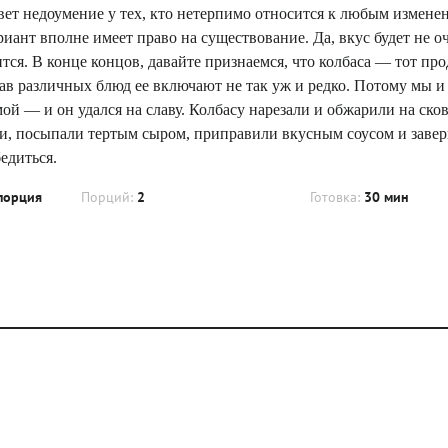
ет недоумение у тех, кто нетерпимо относится к любым измене
риант вполне имеет право на существование. Да, вкус будет не о
я. В конце концов, давайте признаемся, что колбаса — тот про
став различных блюд ее включают не так уж и редко. Потому мы 
 — и он удался на славу. Колбасу нарезали и обжарили на сков
ми, посыпали тертым сыром, приправили вкусным соусом и завер
едиться.
порция
Порций:
2
Готовка:
30 мин