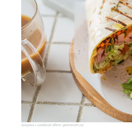
Шаурма с колбасой
(Фото: gastronom.ru)