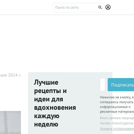
аля 2024 г.
Лучшие
Подписать
рецепты и
идеи для
Нажимая на кнопку, я
соглашаюсь получать
вдохновения
информационные и
рекламные материал
каждую
Ваши данные защищ
неделю
Yandex SmartCaptcha
Условия использован