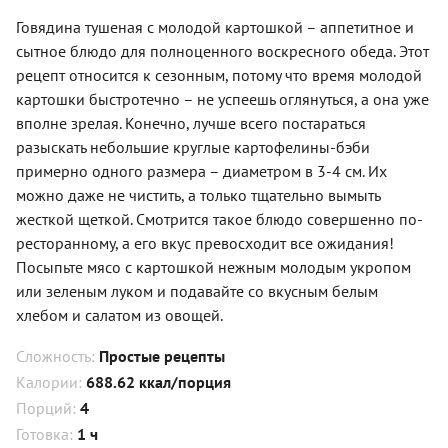
Говядина тушеная с молодой картошкой – аппетитное и
сытное блюдо для полноценного воскресного обеда. Этот
рецепт относится к сезонным, потому что время молодой
картошки быстротечно – не успеешь оглянуться, а она уже
вполне зрелая. Конечно, лучше всего постараться
разыскать небольшие круглые картофелины-бэби
примерно одного размера – диаметром в 3-4 см. Их
можно даже не чистить, а только тщательно вымыть
жесткой щеткой. Смотрится такое блюдо совершенно по-
ресторанному, а его вкус превосходит все ожидания!
Посыпьте мясо с картошкой нежным молодым укропом
или зеленым луком и подавайте со вкусным белым
хлебом и салатом из овощей.
Сложность:
Простые рецепты
Калории:
688.62 ккал/порция
Порций:
4
Готовка:
1 ч