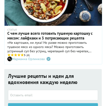
СТАТЬЯ
С чем лучше всего готовить тушеную картошку с
мясом: лайфхаки и 3 потрясающих рецепта
«Ни картошки, ни лука! Но разве можно приготовить
тушеное мясо из одного мяса? Можно приготовить
устричный суп без устриц, черепаший суп без черепах,
кофейный торт без кофе, но приготовить тушеное мясо без
5
(4)
Марианна Орлинкова
картофеля и лука совершенно невозможно»! Даже если вы
не читали знаменитый рассказ О’Генри «Третий ингредиент»,
вы наверняка слышали этот крик души. Разбираемся, что
лучше всего добавить к тушеной картошке с мясом, как
Лучшие рецепты и идеи для
приготовить вкусный душистый соус и выбрать для всего
этого правильную посуду. Бонусом – три классных рецепта.
вдохновения каждую неделю