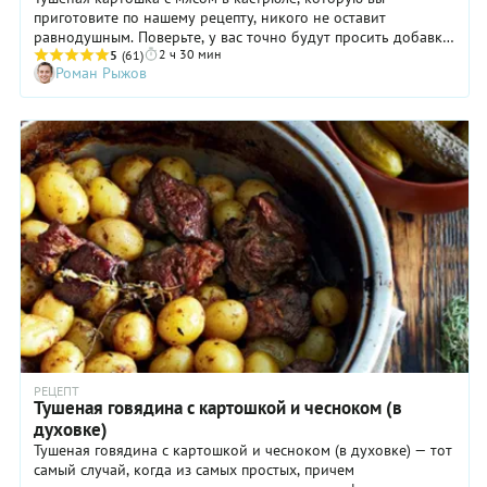
приготовите по нашему рецепту, никого не оставит
равнодушным. Поверьте, у вас точно будут просить добавки.
2 ч 30 мин
Когда нужно приготовить много вкусной еды для большой
5
(61)
Роман Рыжов
семьи или компании, но при этом не упасть без сил — вас
выручит именно это блюдо. К мясу с картошкой при подаче
можно добавить сметану, мацони или густой йогурт. А для
тех, кто любит поострее — хрен или аджику. Мы же, в свою
очередь, советуем приготовить этого рагу побольше, потому
что на следующий день оно становится только вкуснее.
РЕЦЕПТ
Тушеная говядина с картошкой и чесноком (в
духовке)
Тушеная говядина с картошкой и чесноком (в духовке) — тот
самый случай, когда из самых простых, причем