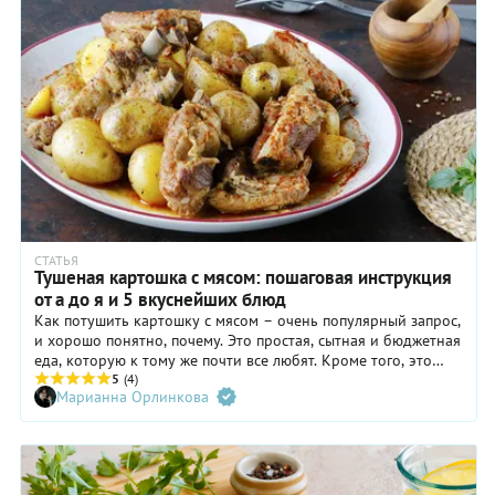
СТАТЬЯ
Тушеная картошка с мясом: пошаговая инструкция
от а до я и 5 вкуснейших блюд
Как потушить картошку с мясом – очень популярный запрос,
и хорошо понятно, почему. Это простая, сытная и бюджетная
еда, которую к тому же почти все любят. Кроме того, это
блюдо, которое почти невозможно испортить! Но некоторые
5
(4)
Марианна Орлинкова
нюансы все же нужно учитывать – чтобы извлечь из
картошки и мяса максимум вкуса и положительных эмоций.