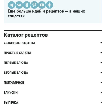
Еще больше идей и рецептов — в наших
соцсетях
Каталог рецептов
СЕЗОННЫЕ РЕЦЕПТЫ
Рецепты из капусты
ПРОСТЫЕ САЛАТЫ
Блюда с картошкой
Простые салаты
ПЕРВЫЕ БЛЮДА
Рецепты с грибами
Салат Оливье
Яблочные пироги
Щи
ВТОРЫЕ БЛЮДА
Салат Цезарь
Рецепты с клюквой
Борщ
Салат Нисуаз
Котлеты
ПОПУЛЯРНОЕ
Блюда из тыквы
Рассольник
Салат Мимоза
Плов
Гороховый суп
Пицца
ЗАКУСКИ
Крабовый салат
Пельмени
Суп солянка
Сырники
Вареники
Жюльен
ВЫПЕЧКА
Суп Харчо
Блины и блинчики