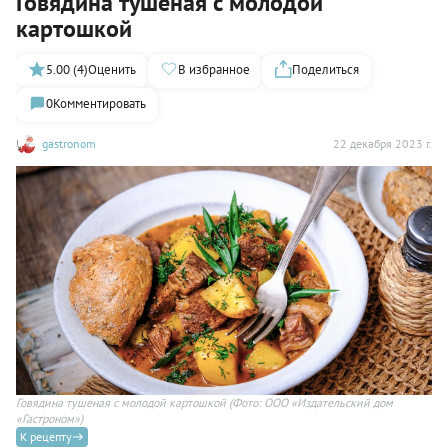
Говядина тушеная с молодой
картошкой
5.00 (4)
Оценить
В избранное
Поделиться
0
Комментировать
gastronom
22 декабря 2023 г.
Говядина тушеная с молодой картошкой
(Фото: ООО «Издательский дом
«Гастроном»)
К рецепту