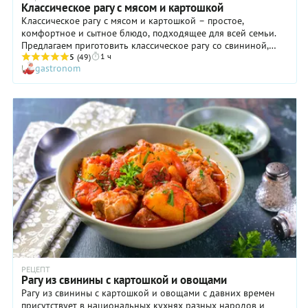
Классическое рагу с мясом и картошкой
Классическое рагу с мясом и картошкой – простое,
комфортное и сытное блюдо, подходящее для всей семьи.
Предлагаем приготовить классическое рагу со свининой,
1 ч
причем оптимально использовать шею – этот отруб мяса с
5
(49)
gastronom
мраморным срезом определенно самый сочный.
Чередование прослоек мяса и жира обеспечивает
особенный вкус, текстуру и консистенцию рагу,
приготовленного из этой части туши. Основной овощной
составляющей блюда служит картофель, но для получения
более интересного вкуса добавьте стручок сладкого
болгарского перца, а к обычному набору пряных трав
рекомендуем добавить тимьян – лучший партнер для
свинины. Готовьте рагу не торопясь, на медленном огне,
пусть мясо и овощи полностью раскроют свой потенциал. А
потом наслаждайтесь едой, смакуя каждый кусочек!
РЕЦЕПТ
Рагу из свинины с картошкой и овощами
Рагу из свинины с картошкой и овощами с давних времен
присутствует в национальных кухнях разных народов и