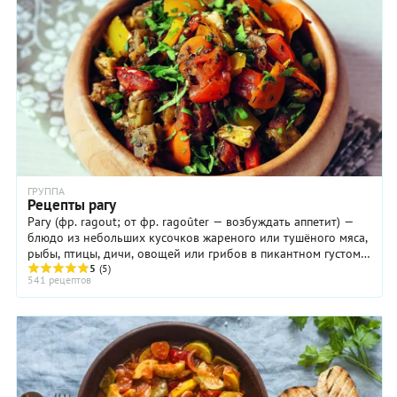
ГРУППА
Рецепты рагу
Рагу (фр. ragout; от фр. ragoûter — возбуждать аппетит) —
блюдо из небольших кусочков жареного или тушёного мяса,
рыбы, птицы, дичи, овощей или грибов в пикантном густом
соусе. Рагу можно приготовить ...
5
(5)
541 рецептов