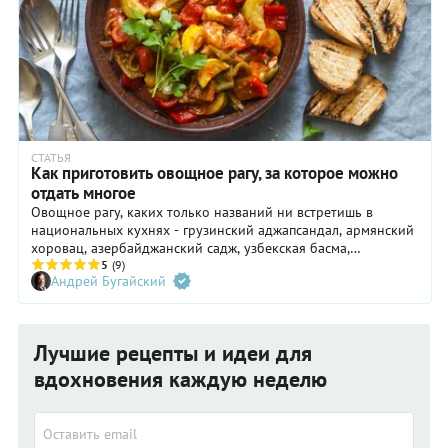
СТАТЬЯ
Как приготовить овощное рагу, за которое можно
отдать многое
Овощное рагу, каких только названий ни встретишь в
национальных кухнях - грузинский аджапсандал, армянский
хоровац, азербайджанский садж, узбекская басма,
молдавская яхния. Отдадим должное этому замечательному
5
(9)
Андрей Бугайский
блюду и приготовим овощное рагу в разных национальных
вариациях.
Лучшие рецепты и идеи для
вдохновения каждую неделю