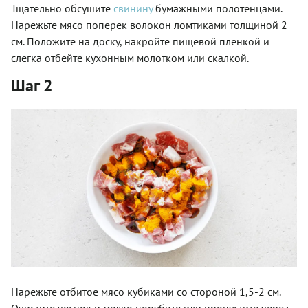
Тщательно обсушите
свинину
бумажными полотенцами.
Нарежьте мясо поперек волокон ломтиками толщиной 2
см. Положите на доску, накройте пищевой пленкой и
слегка отбейте кухонным молотком или скалкой.
Шаг 2
Нарежьте отбитое мясо кубиками со стороной 1,5-2 см.
Очистите чеснок и мелко порубите или пропустите через