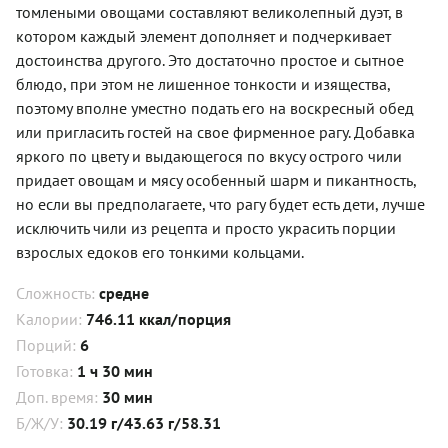
томлеными овощами составляют великолепный дуэт, в
котором каждый элемент дополняет и подчеркивает
достоинства другого. Это достаточно простое и сытное
блюдо, при этом не лишенное тонкости и изящества,
поэтому вполне уместно подать его на воскресный обед
или пригласить гостей на свое фирменное рагу. Добавка
яркого по цвету и выдающегося по вкусу острого чили
придает овощам и мясу особенный шарм и пикантность,
но если вы предполагаете, что рагу будет есть дети, лучше
исключить чили из рецепта и просто украсить порции
взрослых едоков его тонкими кольцами.
Сложность:
средне
Калории:
746.11 ккал/порция
Порций:
6
Готовка:
1 ч 30 мин
Доп. время:
30 мин
Б/Ж/У:
30.19 г/43.63 г/58.31