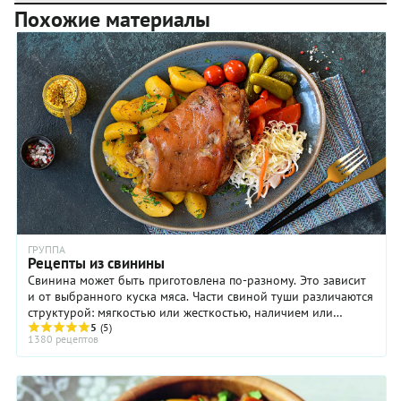
Похожие материалы
ГРУППА
Рецепты из свинины
Свинина может быть приготовлена по-разному. Это зависит
и от выбранного куска мяса. Части свиной туши различаются
структурой: мягкостью или жесткостью, наличием или
отсутствием жировых прослоек (мясо ...
5
(5)
1380 рецептов