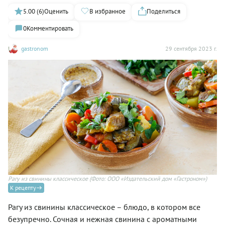
5.00 (6)
Оценить
В избранное
Поделиться
0
Комментировать
gastronom
29 сентября 2023 г.
Рагу из свинины классическое
(Фото: ООО «Издательский дом «Гастроном»)
К рецепту
Рагу из свинины классическое – блюдо, в котором все
безупречно. Сочная и нежная свинина с ароматными