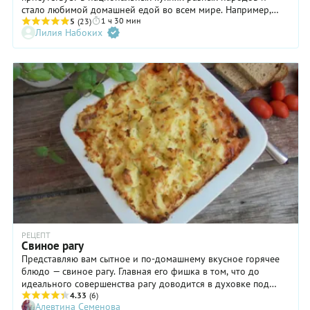
стало любимой домашней едой во всем мире. Например,
1 ч 30 мин
название «ragoûter» появилось во Франции и означало
5
(23)
Лилия Набоких
«пробуждать аппетит». Кусочки мяса, дичи или птицы очень
долго тушили на медленном огне, закладывая разные овощи
и травы в определенной последовательности. Похожее
блюдо существует и в восточной традиции — обычно в него
добавляют больше ярких специй, а за основу берут мясо
баранины. Мы же, по-русски, возьмем хороший кусочек
свиной шейки.
РЕЦЕПТ
Свиное рагу
Представляю вам сытное и по-домашнему вкусное горячее
блюдо — свиное рагу. Главная его фишка в том, что до
идеального совершенства рагу доводится в духовке под
слоем картофельного пюре... и превращается в
4.33
(6)
Алевтина Семенова
основательное рагу-запеканку! Ниже я подготовила