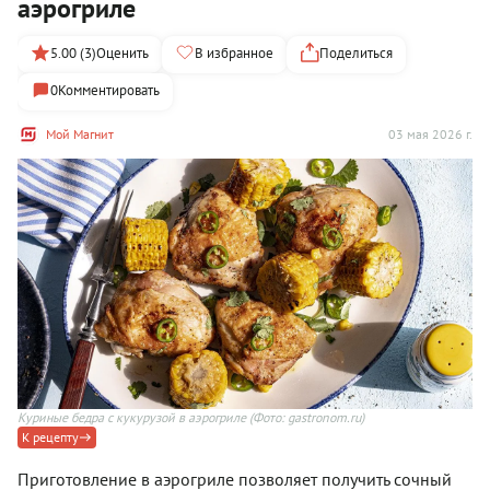
аэрогриле
5.00 (3)
Оценить
В избранное
Поделиться
0
Комментировать
Мой Магнит
03 мая 2026 г.
Куриные бедра с кукурузой в аэрогриле
(Фото: gastronom.ru)
К рецепту
Приготовление в аэрогриле позволяет получить сочный