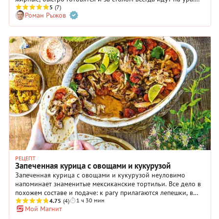
Бедра сочетаются с большинством пряных трав и специй,
5
(7)
Роман Рыжов
любят разные маринады и поэтому каждый раз готовы
удивлять новым вкусом. Предлагаем взять на заметку
полезные советы по приготовлению и проверенные рецепты
куриных бедер.
РЕЦЕПТ
Запеченная курица с овощами и кукурузой
Запеченная курица с овощами и кукурузой неуловимо
напоминает знаменитые мексиканские тортильи. Все дело в
похожем составе и подаче: к рагу прилагаются лепешки, в
1 ч 30 мин
которые при желании все заворачивается. Это блюдо
4.75
(4)
Мой Магнит
прекрасно своей универсальностью – можно дома
насладиться всей семьей, и на работу взять в качестве ланча.