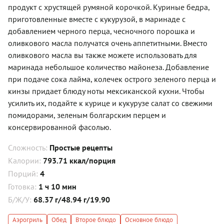
продукт с хрустящей румяной корочкой. Куриные бедра,
приготовленные вместе с кукурузой, в маринаде с
добавлением черного перца, чесночного порошка и
оливкового масла получатся очень аппетитными. Вместо
оливкового масла вы также можете использовать для
маринада небольшое количество майонеза. Добавление
при подаче сока лайма, колечек острого зеленого перца и
кинзы придает блюду ноты мексиканской кухни. Чтобы
усилить их, подайте к курице и кукурузе салат со свежими
помидорами, зеленым болгарским перцем и
консервированной фасолью.
Сложность:
Простые рецепты
Калории:
793.71 ккал/порция
Порций:
4
Готовка:
1 ч 10 мин
Б/Ж/У:
68.37 г/48.94 г/19.90
Аэрогриль
Обед
Второе блюдо
Основное блюдо