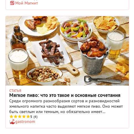
Мой Магнит
Коктейли на основе пива впечатляют своим многообразием.
Можно создавать миксы как со светлым, так и с темным
пивом, а также использовать ароматизированные сорта.
Смешивание пива с кофе, мороженым, фруктами и сиропами
открывает новые горизонты вкуса. Пивные коктейли также
отлично сочетаются с текилой, ромом и джином, что
позволяет экспериментировать с их крепостью и составами.
В этой подборке представлены рецепты авторских
лонгдринков и классика – вам будет чем удивить гостей.
Совет: если вы готовитесь к маленькой вечеринке или
большому празднику, делайте коктейль с пивом
непосредственно перед подачей, чтобы сохранить его
газированность. Но все ингредиенты можно подготовить
заранее.
СТАТЬЯ
Мягкое пиво: что это такое и основные сочетания
Среди огромного разнообразия сортов и разновидностей
хмельного напитка часто выделяют мягкое пиво. Оно может
быть светлым или темным, но обязательно имеет
бархатистый вкус без горечи и резких нот. Иногда мягкое
5
(4)
gastronom
пиво называют session. О его возникновении спорят до сих
пор, а сочетается этот хмельной напиток со многими
блюдами.