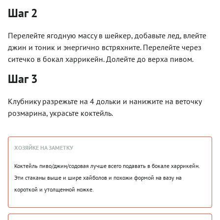
Шаг 2
Перелейте ягодную массу в шейкер, добавьте лед, влейте
джин и тоник и энергично встряхните. Перелейте через
ситечко в бокал харрикейн. Долейте до верха пивом.
Шаг 3
Клубнику разрежьте на 4 дольки и нанижите на веточку
розмарина, украсьте коктейль.
ХОЗЯЙКЕ НА ЗАМЕТКУ
Коктейль пиво/джин/содовая лучше всего подавать в бокале харрикейн.
Эти стаканы выше и шире хайболов и похожи формой на вазу на
короткой и утолщенной ножке.