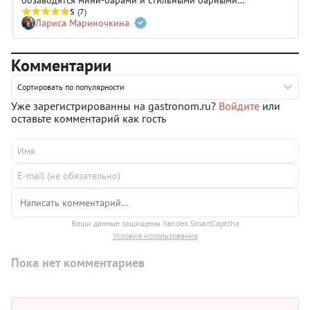
обзаводятся мини-барами и стильными барными
аксессуарами. Вспоминаем легендарные коктейли со всего
5
(7)
Лариса Мариночкина
света — с характерными вкусами, ароматами и
гастрономическими историями.
Комментарии
Сортировать по популярности
Уже зарегистрированны на gastronom.ru?
Войдите
или
оставьте комментарий как гость
Ваши данные защищены Yandex SmartCaptcha
Условия использования
Пока нет комментариев