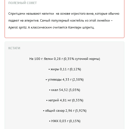
ПОЛЕЗНЫЙ СОВЕТ
Спритцами называют напитки на основе игристого вина, которые обычно
подают на аперитив. Самый популярный коктейль из этой линейки –
Aperol spritz. А классическим считается Кампари шпритц.
КСТАТИ
На 100 г: белки 0,28 г (0,35% суточной нормы)
• жиры 0,11 г (0,12%)
• углеводы 4,33 г (2,58%)
• ккал 54,52 (3,03%)
• натрий 4,81 мг (0,33%)
• общий сахар 2,96 г (5,92%)
• НЖК 0,03 г (0,15%)