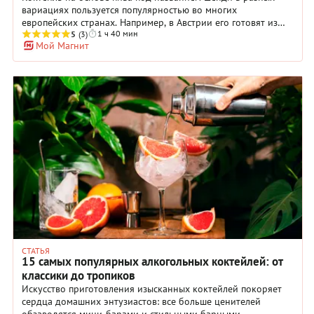
вариациях пользуется популярностью во многих
европейских странах. Например, в Австрии его готовят из
1 ч 40 мин
смеси светлого пива и обычной содовой, а в
5
(3)
Мой Магнит
Великобритании такой напиток под названием биттер
шэнди сочетает в себе темное пиво и лимонад. Еще один
английский вариант: лагер шэнди с элем и сладкой
газировкой. Немцы предпочитают рэдлер – смесь пива и
газированной воды с лимоном. Мы облагородили коктейль,
использовав в миксе светлое пиво, чай из гибискуса и
грейпфрут. Получился легкий и нежный летний коктейль –
идеальное сопровождение для жаркого дня.
СТАТЬЯ
15 самых популярных алкогольных коктейлей: от
классики до тропиков
Искусство приготовления изысканных коктейлей покоряет
сердца домашних энтузиастов: все больше ценителей