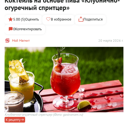
Коктейль на основе пива «Клубнично-
огуречный спритцер»
5.00 (5)
Оценить
В избранное
Поделиться
0
Комментировать
Мой Магнит
20 марта 2026 г.
Клубнично-огуречный спритцер
(Фото: gastronom.ru)
К рецепту