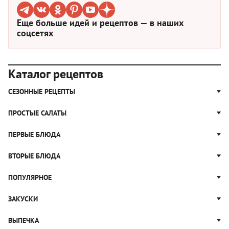
Еще больше идей и рецептов — в наших
соцсетях
Каталог рецептов
СЕЗОННЫЕ РЕЦЕПТЫ
Рецепты из капусты
ПРОСТЫЕ САЛАТЫ
Блюда с картошкой
Простые салаты
ПЕРВЫЕ БЛЮДА
Рецепты с грибами
Салат Оливье
Яблочные пироги
Щи
ВТОРЫЕ БЛЮДА
Салат Цезарь
Рецепты с клюквой
Борщ
Салат Нисуаз
Котлеты
ПОПУЛЯРНОЕ
Блюда из тыквы
Рассольник
Салат Мимоза
Плов
Гороховый суп
Пицца
ЗАКУСКИ
Крабовый салат
Пельмени
Суп солянка
Сырники
Вареники
Жюльен
ВЫПЕЧКА
Суп Харчо
Блины и блинчики