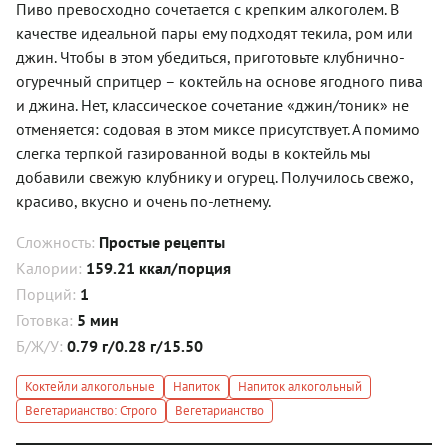
Пиво превосходно сочетается с крепким алкоголем. В
качестве идеальной пары ему подходят текила, ром или
джин. Чтобы в этом убедиться, приготовьте клубнично-
огуречный спритцер – коктейль на основе ягодного пива
и джина. Нет, классическое сочетание «джин/тоник» не
отменяется: содовая в этом миксе присутствует. А помимо
слегка терпкой газированной воды в коктейль мы
добавили свежую клубнику и огурец. Получилось свежо,
красиво, вкусно и очень по-летнему.
Сложность:
Простые рецепты
Калории:
159.21 ккал/порция
Порций:
1
Готовка:
5 мин
Б/Ж/У:
0.79 г/0.28 г/15.50
Коктейли алкогольные
Напиток
Напиток алкогольный
Вегетарианство: Строго
Вегетарианство