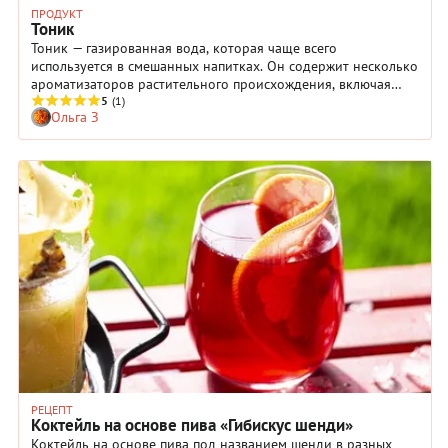
ПРОДУКТ
Тоник
Тоник — газированная вода, которая чаще всего
используется в смешанных напитках. Он содержит несколько
ароматизаторов растительного происхождения, включая
хинин, полученный из коры хинного дерева, что объясняет
5
(1)
Ольга З
его сухой, горьковатый вкус.
РЕЦЕПТ
Коктейль на основе пива «Гибискус шенди»
Коктейль на основе пива под названием шенди в разных