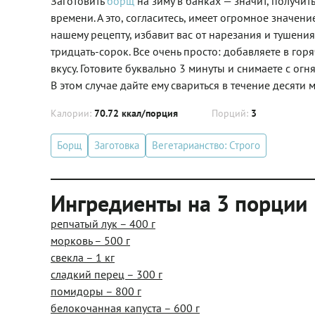
Заготовить
борщ
на зиму в банках — значит, получи
времени. А это, согласитесь, имеет огромное значе
нашему рецепту, избавит вас от нарезания и тушения
тридцать-сорок. Все очень просто: добавляете в го
вкусу. Готовите буквально 3 минуты и снимаете с ог
В этом случае дайте ему свариться в течение десяти 
Калории:
70.72 ккал/порция
Порций:
3
Борщ
Заготовка
Вегетарианство: Строго
Ингредиенты на 3 порции
репчатый лук – 400 г
морковь – 500 г
свекла – 1 кг
сладкий перец – 300 г
помидоры – 800 г
белокочанная капуста – 600 г