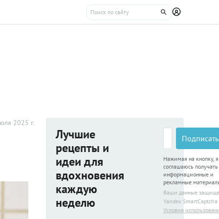
юля 2025 г.
Лучшие
Подписать
рецепты и
идеи для
Нажимая на кнопку, я
соглашаюсь получать
вдохновения
информационные и
рекламные материал
каждую
Ваши данные защищ
неделю
Yandex SmartCaptcha
Условия использован