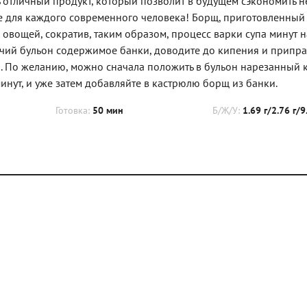
ть отличный продукт, который позволит в будущем сэкономить 
ние для каждого современного человека! Борщ, приготовленный
 овощей, сократив, таким образом, процесс варки супа минут н
рячий бульон содержимое банки, доводите до кипения и припра
ня. По желанию, можно сначала положить в бульон нарезанный 
минут, и уже затем добавляйте в кастрюлю борщ из банки.
Готовка:
50 мин
Б/Ж/У:
1.69 г/2.76 г/9