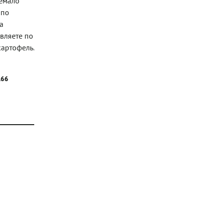
немало
 по
а
вляете по
картофель.
.66