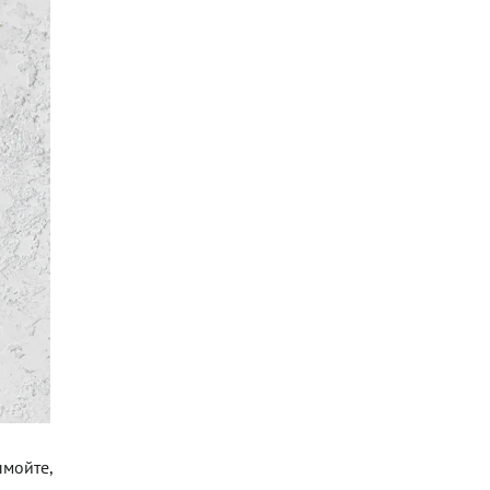
ымойте,