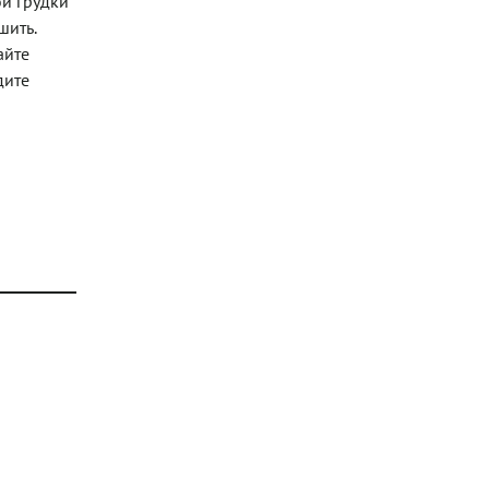
ой грудки
шить.
айте
дите