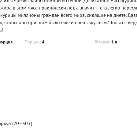
лучится чрезвычайно нежной и сочной. Деликатное мясо курин
ира в этом мясе практически нет, а значит — его легко пересу
 курицы миллионы граждан всего мира, сидящие на диете. Дав
, чтобы оно при этом было еще и очень вкусным? Только твер
ь!
порция
Порций:
4
Готовка:
1 ч
архун (20–30 г)