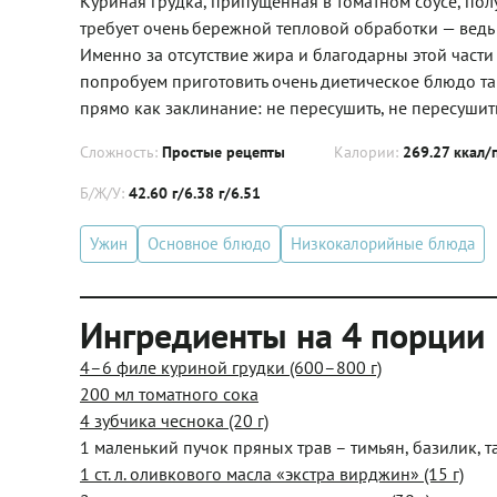
Куриная грудка, припущенная в томатном соусе, по
требует очень бережной тепловой обработки — ведь ж
Именно за отсутствие жира и благодарны этой части
попробуем приготовить очень диетическое блюдо так
прямо как заклинание: не пересушить, не пересушит
Сложность:
Простые рецепты
Калории:
269.27 ккал/
Б/Ж/У:
42.60 г/6.38 г/6.51
Ужин
Основное блюдо
Низкокалорийные блюда
Ингредиенты на 4 порции
4–6 филе куриной грудки (600–800 г)
200 мл томатного сока
4 зубчика чеснока (20 г)
1 маленький пучок пряных трав – тимьян, базилик, т
1 ст. л. оливкового масла «экстра вирджин» (15 г)