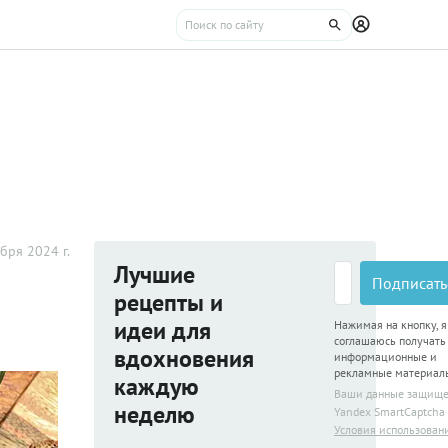
бря 2024 г.
Лучшие
Подписать
рецепты и
идеи для
Нажимая на кнопку, я
соглашаюсь получать
вдохновения
информационные и
рекламные материал
каждую
Ваши данные защищ
неделю
Yandex SmartCaptcha
Условия использован