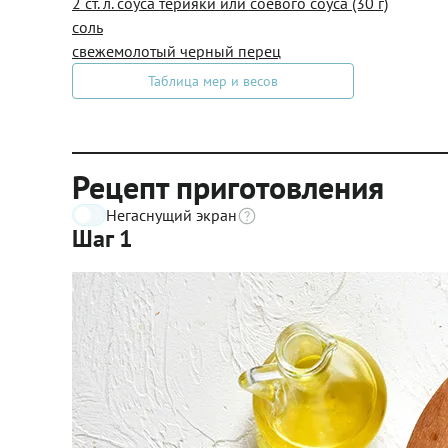
2 ст. л. соуса терияки или соевого соуса (30 г)
соль
свежемолотый черный перец
Таблица мер и весов
Рецепт приготовления
Негаснущий экран
Шаг 1