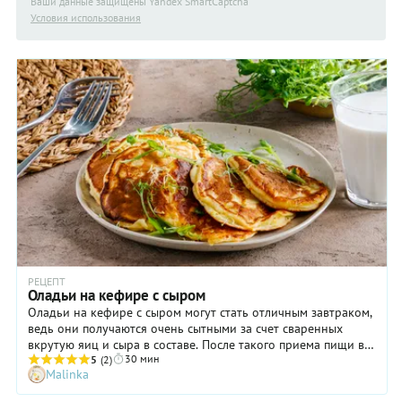
Ваши данные защищены Yandex SmartCaptcha
Условия использования
РЕЦЕПТ
Оладьи на кефире с сыром
Оладьи на кефире с сыром могут стать отличным завтраком,
ведь они получаются очень сытными за счет сваренных
вкрутую яиц и сыра в составе. После такого приема пищи вы
30 мин
спокойно доживете до обеда и не сорветесь на лишний
5
(2)
Malinka
перекус. Готовятся оладьи просто, как и полагается для этого
блюда, к тому же достаточно быстро. Особенно, если дома