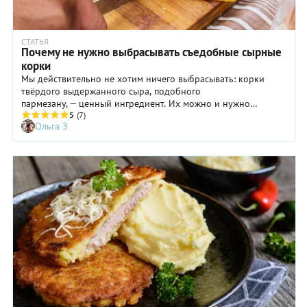
СТАТЬЯ
Почему не нужно выбрасывать съедобные сырные
корки
Мы действительно не хотим ничего выбрасывать: корки
твёрдого выдержанного сыра, подобного
пармезану, — ценный ингредиент. Их можно и нужно
использовать, чтобы избежать отходов, сэкономить деньги и
5
(7)
Ольга З
приготовить вкусные закуски, достойные будней и
праздников.