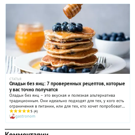
найдутся заранее сваренные яйца (такое бывает, например,
после Пасхи, когда многие просто не знают, куда девать
огромное количество крашенок). С чем подавать подобные
оладьи? Можно, как обычно, со сметаной, но, нам кажется,
лучше дополнить их чем-то более легким, например,
свежими овощами и зеленью.
СТАТЬЯ
Оладьи без яиц: 7 проверенных рецептов, которые
у вас точно получатся
Оладьи без яиц – это вкусная и полезная альтернатива
традиционным. Они идеально подходят для тех, у кого есть
ограничения в питании, или для тех, кто хочет попробовать
что-то новое. Существует множество заменителей яиц в
5
(4)
gastronom
рецептах: фруктовое пюре, овсянка, семена льна и чиа. Эти
ингредиенты обеспечивают такую же текстуру оладьям, как
и яйца. Кроме того, они придают оладьям уникальный вкус.
Комментарии
Готовьте и наслаждайтесь идеальным балансом вкуса и