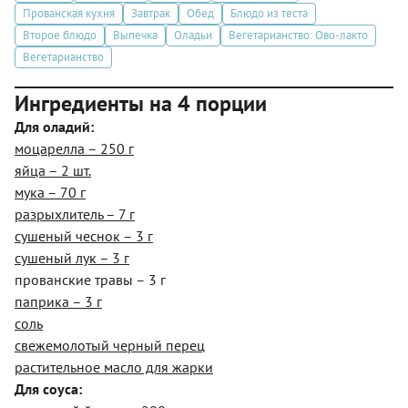
Прованская кухня
Завтрак
Обед
Блюдо из теста
Второе блюдо
Выпечка
Оладьи
Вегетарианство: Ово-лакто
Вегетарианство
Ингредиенты на 4 порции
Для оладий:
моцарелла – 250 г
яйца – 2 шт.
мука – 70 г
разрыхлитель – 7 г
сушеный чеснок – 3 г
сушеный лук – 3 г
прованские травы – 3 г
паприка – 3 г
соль
свежемолотый черный перец
растительное масло для жарки
Для соуса: