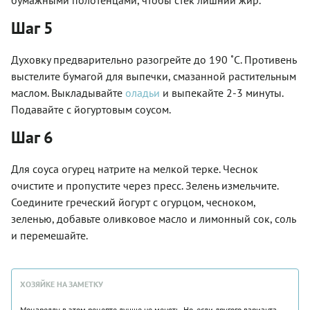
Шаг 5
Духовку предварительно разогрейте до 190 ˚С. Противень
выстелите бумагой для выпечки, смазанной растительным
маслом. Выкладывайте
оладьи
и выпекайте 2-3 минуты.
Подавайте с йогуртовым соусом.
Шаг 6
Для соуса огурец натрите на мелкой терке. Чеснок
очистите и пропустите через пресс. Зелень измельчите.
Соедините греческий йогурт с огурцом, чесноком,
зеленью, добавьте оливковое масло и лимонный сок, соль
и перемешайте.
ХОЗЯЙКЕ НА ЗАМЕТКУ
Моцареллу в этом рецепте лучше не менять. Но, если другого варианта