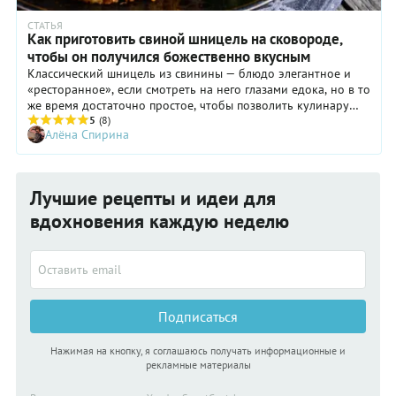
СТАТЬЯ
Как приготовить свиной шницель на сковороде,
чтобы он получился божественно вкусным
Классический шницель из свинины — блюдо элегантное и
«ресторанное», если смотреть на него глазами едока, но в то
же время достаточно простое, чтобы позволить кулинару
продемонстрировать мастерство, не опасаясь провала.
5
(8)
Алёна Спирина
Любой шницель представляет собой тонко отбитый пласт
мяса, который можно обжарить в масле до золотистой
корочки в панировке или без панировки.
Лучшие рецепты и идеи для
вдохновения каждую неделю
Подписаться
Нажимая на кнопку, я соглашаюсь получать информационные и
рекламные материалы