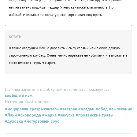
нет, на замену подойдет чеддер. У него какая-же эластичность. Но
избегайте сильных температур, этот сорт может подгореть.
КСТАТИ
В такие оладушки можно добавить к сыру салями или любую другую
сырокопченую колбасу. Очень мелко нарежьте ее кубиками и выложите в
тесто вместе с тертым сыром.
Если вы заметили ошибку или неточность, пожалуйста,
сообщите нам
.
Источник: Gastronom.ru
#моцарелла
#разрыхлитель
#завтрак
#оладьи
#обед
#выпекание
#Ланч
#сковорода
#жарка
#закуска
#прованские травы
#духовка
#йогуртовый соус