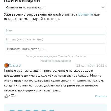
текстуры.
Сортировать по популярности
Уже зарегистрированны на gastronom.ru?
Войдите
или
оставьте комментарий как гость
Ваши данные защищены Yandex SmartCaptcha
Условия использования
Ольга З
12 сентября 2022 г.
Пряные сырные оладьи, приготовленные на сковороде и
доведенные до ума в духовке - замечательное блюдо. Мне не
очень нравится использовать сухие специи и пряности, поэтом,
когда их готовлю, просто добавляю в сырное тесто немного
чеснока, пропущенного через пресс.
0
0
Ответить