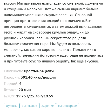
вкусом. Мы привыкли есть оладьи со сметаной, с джемами
и сгущенным молоком. Этот же сытный вариант больше
напоминает маленькие сырные лепешки. Основной
принцип приготовления оладий не отличается. Все
ингредиенты смешиваются, а затем ложкой выкладывают
тесто и жарят на сковороде круглые оладушки до
румяной корочки. Главный секрет этого рецепта —
большое количество сыра. Мы будем использовать
моцареллу, так как он хорошо плавится. Подают их со
сметаной, греческим йогуртом. А еще лучше не поленитесь
и приготовьте соус по нашему рецепту. Так еще вкуснее.
Сложность:
Простые рецепты
Калории:
391.40 ккал/порция
Порций:
4
Готовка:
20 мин
Б/Ж/У:
19.73 г/25.76 г/19.59
Духовка
Выпекание
Жарение
На сковороде