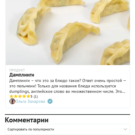
ПРОДУКТ
Дамплинги
Дамплинги – что это за блюдо такое? Ответ очень простой —
это пельмени! Только для названия блюда используется
dumplings, английское слово во множественном числе. Это
все равно, что вместо слова «конфета» говорить по-
5
(1)
Ольга Захарова
английски candy. Расскажем о китайских, корейских и
японских лепных изделиях как о самых ярких
представителях азиатских пельменей, то есть дамплингов.
Комментарии
Сортировать по популярности