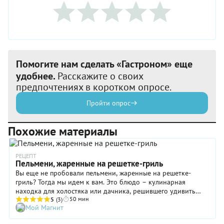
Помогите нам сделать «Гастроном» еще
удобнее.
Расскажите о своих
предпочтениях в коротком опросе.
Пройти опрос
Похожие материалы
РЕЦЕПТ
Пельмени, жаренные на решетке-гриль
Вы еще не пробовали пельмени, жаренные на решетке-
гриль? Тогда мы идем к вам. Это блюдо – кулинарная
находка для холостяка или дачника, решившего удивить
50 мин
своих гостей. Или для искусной хозяйки, которой надо
5
(3)
Мой Магнит
быстро организовать вкусный обед почти «из ничего».
Другими словами – оно для всех и точка. А самое главное в