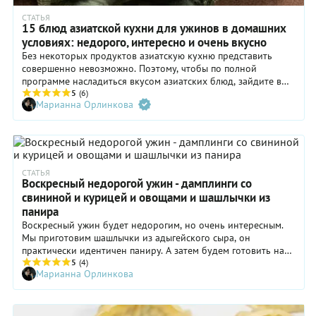
СТАТЬЯ
15 блюд азиатской кухни для ужинов в домашних
условиях: недорого, интересно и очень вкусно
Без некоторых продуктов азиатскую кухню представить
совершенно невозможно. Поэтому, чтобы по полной
программе насладиться вкусом азиатских блюд, зайдите в
соответствующий отдел супермаркета и купите по бутылочке
5
(6)
Марианна Орлинкова
соевого соуса и темного кунжутного масла, еще хорошо бы
найти устричный соус: в продаже есть много разных
брендов. В овощном прихватите побольше свежего имбиря,
чеснока и зеленого лука. И купите разного риса, куда без
него. Вас ждет 15 рецептов азиатских блюд в домашних
условиях для незабываемых ужинов.
СТАТЬЯ
Воскресный недорогой ужин - дамплинги со
свининой и курицей и овощами и шашлычки из
панира
Воскресный ужин будет недорогим, но очень интересным.
Мы приготовим шашлычки из адыгейского сыра, он
практически идентичен паниру. А затем будем готовить на
пару китайские пельмени – дамплинги. Начинку можете
5
(4)
Марианна Орлинкова
брать любую, лично нам очень нравится сочетание курицы и
медового соуса.