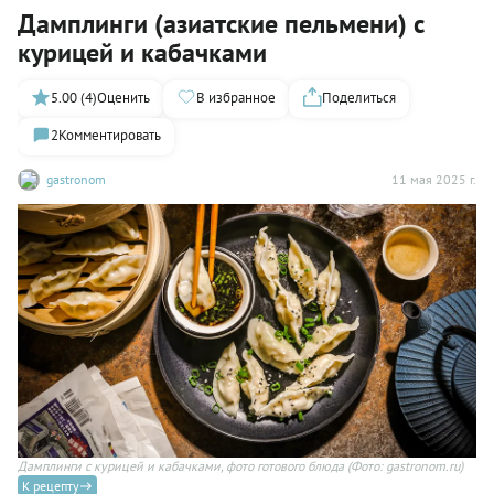
Дамплинги (азиатские пельмени) с
курицей и кабачками
5.00 (4)
Оценить
В избранное
Поделиться
2
Комментировать
gastronom
11 мая 2025 г.
Дамплинги с курицей и кабачками, фото готового блюда
(Фото: gastronom.ru)
К рецепту