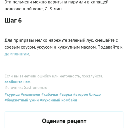
Эти пельмени можно варить на пару или в кипящей
подсоленной воде, 7–9 мин.
Шаг 6
Для приправы мелко нарежьте зеленый лук, смешайте с
соевым соусом, уксусом и кунжутным маслом. Подавайте к
дамплингам
.
Если вы заметили ошибку или неточность, пожалуйста,
сообщите нам
.
Источник: Gastronom.ru
#курица
#пельмени
#кабачки
#варка
#второе блюдо
#бюджетный ужин
#кухонный комбайн
Оцените рецепт