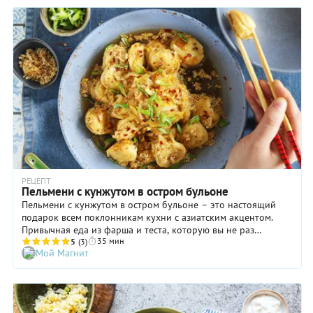
нем – соус. Не такой изысканный, как песто или маринара,
но почти гурманский и точно оригинальный и забористый –
с зеленым лучком, соленым огурчиком, чесноком и
петрушкой. С соусом можно экспериментировать: замените
йогурт на мацони или сметану, огурцы – на свежий перец
или другие маринованные овощи, по желанию миксуйте
зелень и приправы.
РЕЦЕПТ
Пельмени с кунжутом в остром бульоне
Пельмени с кунжутом в остром бульоне – это настоящий
подарок всем поклонникам кухни с азиатским акцентом.
Привычная еда из фарша и теста, которую вы не раз
35 мин
пробовали со сметаной, майонезом или уксусом, может
5
(3)
Мой Магнит
заиграть необычными огненными и пряными красками.
Сладковато-соленый соевый соус придаст блюду в
китайском стиле пикантности, имбирь, красный перец и
чеснок добавят остроты, капуста сделает его более сочным и
нежным, а жареный кунжут завершит всю эту симфонию