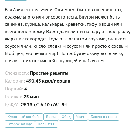
Вся Азия ест пельмени. Они могут быть из пшеничного,
крахмального или рисового теста. Внутри может быть
свинина, курица, кальмары, креветки, тофу, овощи или
всего понемножку. Варят дамплинги на пару и в кастрюле,
жарят в сковороде. Подают с острыми соусами, сладким
соусом чили, кисло-сладким соусом или просто с соевым.
В общем, это целый мир! Попробуйте окунуться в него,
начав с этих пельменей с курицей и кабачком.
Сложность:
Простые рецепты
Калории:
490.43 ккал/порция
Порций:
4
Готовка:
25 мин
Б/Ж/У:
29.73 г/16.10 г/61.54
Кухонный комбайн
Варка
Обед
Ужин
Блюдо из теста
Второе блюдо
Пельмени