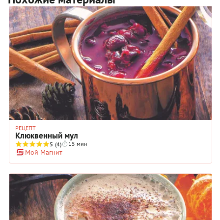
РЕЦЕПТ
Клюквенный мул
15 мин
5
(4)
Мой Магнит