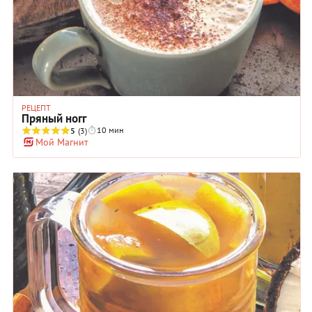
РЕЦЕПТ
Пряный ногг
10 мин
5
(3)
Мой Магнит