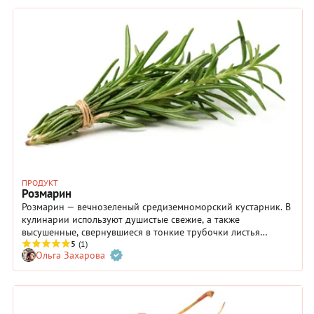
ПРОДУКТ
Розмарин
Розмарин — вечнозеленый средиземноморский кустарник. В
кулинарии используют душистые свежие, а также
высушенные, свернувшиеся в тонкие трубочки листья
растения со своеобразным, узнаваемым вкусом и ароматом.
5
(1)
Ольга Захарова
А еще розмарин очень полезен для здоровья. В романе «Три
мушкетёра» у д’Артаньяна был рецепт целебного бальзама,
которым его снабдила матушка. В его составе как раз был
розмарин. Ароматное растение — еще и ингредиент для
ароматизации косметики, парфюмерии и средств от