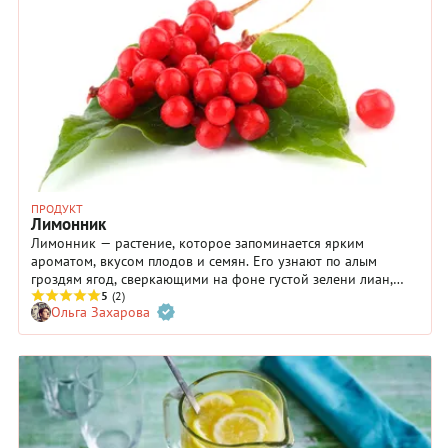
насекомых.
ПРОДУКТ
Лимонник
Лимонник — растение, которое запоминается ярким
ароматом, вкусом плодов и семян. Его узнают по алым
гроздям ягод, сверкающими на фоне густой зелени лиан,
оплетающих стволы деревьев в лесу. Вкус лимонника сложно
5
(2)
Ольга Захарова
спутать с чем-то еще: терпкий, насыщенный, с кислинкой и
почти цитрусовым оттенком — неудивительно, что само
название растения напрямую связано с лимоном.