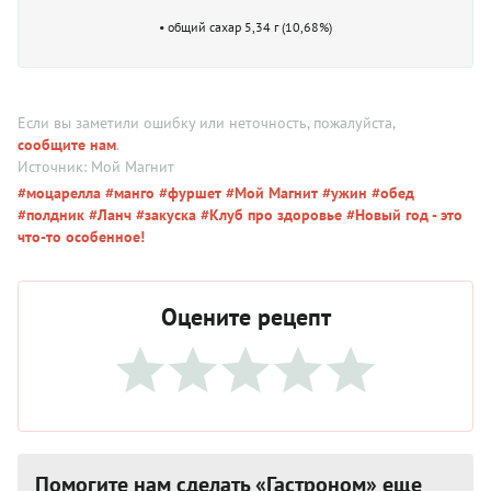
• общий сахар 5,34 г (10,68%)
Если вы заметили ошибку или неточность, пожалуйста,
сообщите нам
.
Источник: Мой Магнит
#моцарелла
#манго
#фуршет
#Мой Магнит
#ужин
#обед
#полдник
#Ланч
#закуска
#Клуб про здоровье
#Новый год - это
что-то особенное!
Оцените рецепт
Помогите нам сделать «Гастроном» еще