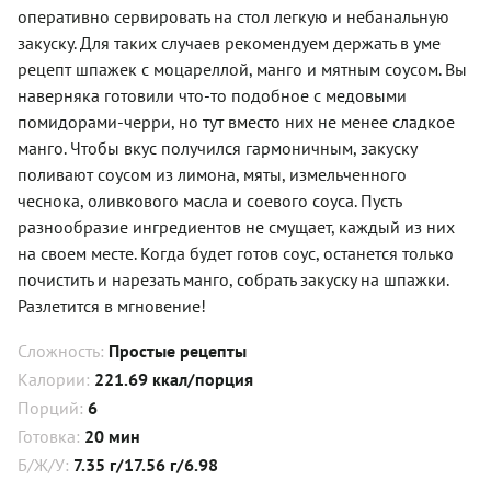
оперативно сервировать на стол легкую и небанальную
закуску. Для таких случаев рекомендуем держать в уме
рецепт шпажек с моцареллой, манго и мятным соусом. Вы
наверняка готовили что-то подобное с медовыми
помидорами-черри, но тут вместо них не менее сладкое
манго. Чтобы вкус получился гармоничным, закуску
поливают соусом из лимона, мяты, измельченного
чеснока, оливкового масла и соевого соуса. Пусть
разнообразие ингредиентов не смущает, каждый из них
на своем месте. Когда будет готов соус, останется только
почистить и нарезать манго, собрать закуску на шпажки.
Разлетится в мгновение!
Сложность:
Простые рецепты
Калории:
221.69 ккал/порция
Порций:
6
Готовка:
20 мин
Б/Ж/У:
7.35 г/17.56 г/6.98