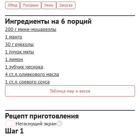
Обед
Полдник
Ужин
Закуска
Ингредиенты на 6 порций
200 г мини-моцареллы
1 манго
30 г рукколы
1 пучок мяты
1 лимон
1 зубчик чеснока
4 ст. л. оливкового масла
1 ст. л. соевого соуса
Таблица мер и весов
Рецепт приготовления
Негаснущий экран
Шаг 1