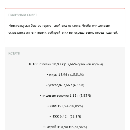
ПОЛЕЗНЫЙ СОВЕТ
Мини-закуски быстро теряют свой вид на столе. Чтобы они дольше
оставались аппетитными, собирайте их непосредственно перед подачей.
КСТАТИ
На 100 г: белки 10,93 г (13,66% суточной нормы)
• жиры 13,96 г (15,51%)
• углеводы 7,66 г (4,56%)
• пищевые волокна 1,15 г (3,83%)
• ккал 195,94 (10,89%)
• НЖК 6,42 г (32,1%)
• натрий 418,98 мг (28,90%)