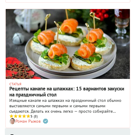
СТАТЬЯ
Рецепты канапе на шпажках: 15 вариантов закуски
на праздничный стол
Изящные канапе на шпажках на праздничный стол обычно
выставляются самыми первыми и самыми первыми
съедаются. Делать их очень легко — просто собирайте
подготовленные ингредиенты, как детали конструктора. Но
5
(8)
Роман Рыжов
чтобы каждое канапе на шпажке стало полноценной
закуской, нужно знать несложные правила и проверенные
рецепты.