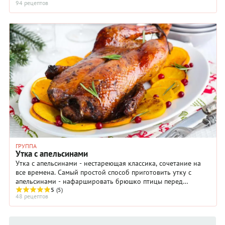
94 рецептов
ГРУППА
Утка с апельсинами
Утка с апельсинами - нестареющая классика, сочетание на
все времена. Самый простой способ приготовить утку с
апельсинами - нафаршировать брюшко птицы перед
запеканием половинками или четвертинками ...
5
(5)
48 рецептов