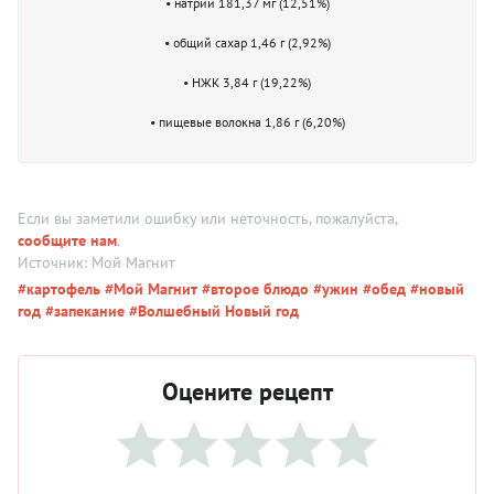
• натрий 181,37 мг (12,51%)
• общий сахар 1,46 г (2,92%)
• НЖК 3,84 г (19,22%)
• пищевые волокна 1,86 г (6,20%)
Если вы заметили ошибку или неточность, пожалуйста,
сообщите нам
.
Источник: Мой Магнит
#картофель
#Мой Магнит
#второе блюдо
#ужин
#обед
#новый
год
#запекание
#Волшебный Новый год
Оцените рецепт