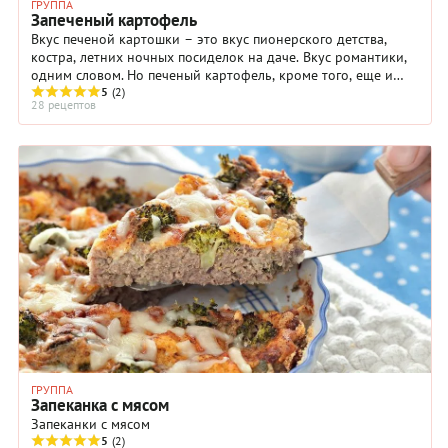
ГРУППА
Запеченый картофель
Вкус печеной картошки – это вкус пионерского детства,
костра, летних ночных посиделок на даче. Вкус романтики,
одним словом. Но печеный картофель, кроме того, еще и
самое полезное из всех ...
5
(2)
28 рецептов
ГРУППА
Запеканка с мясом
Запеканки с мясом
5
(2)