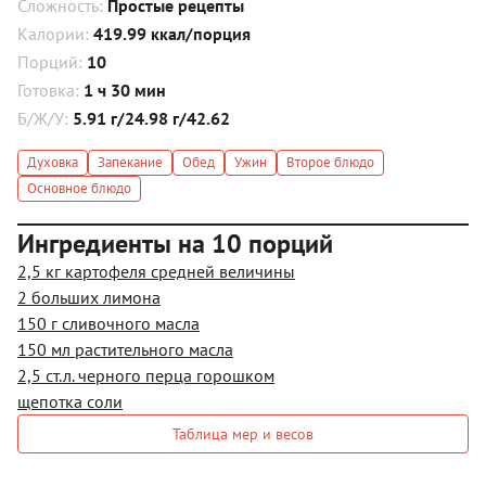
Сложность:
Простые рецепты
Калории:
419.99 ккал/порция
Порций:
10
Готовка:
1 ч 30 мин
Б/Ж/У:
5.91 г/24.98 г/42.62
Духовка
Запекание
Обед
Ужин
Второе блюдо
Основное блюдо
Ингредиенты на 10 порций
2,5 кг картофеля средней величины
2 больших лимона
150 г сливочного масла
150 мл растительного масла
2,5 ст.л. черного перца горошком
щепотка соли
Таблица мер и весов