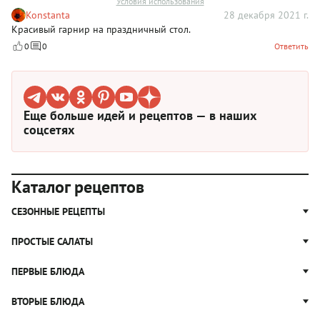
Условия использования
Konstanta
28 декабря 2021 г.
Красивый гарнир на праздничный стол.
0
0
Ответить
Еще больше идей и рецептов — в наших
соцсетях
Каталог рецептов
СЕЗОННЫЕ РЕЦЕПТЫ
Рецепты из капусты
ПРОСТЫЕ САЛАТЫ
Блюда с картошкой
Простые салаты
ПЕРВЫЕ БЛЮДА
Рецепты с грибами
Салат Оливье
Яблочные пироги
Щи
ВТОРЫЕ БЛЮДА
Салат Цезарь
Рецепты с клюквой
Борщ