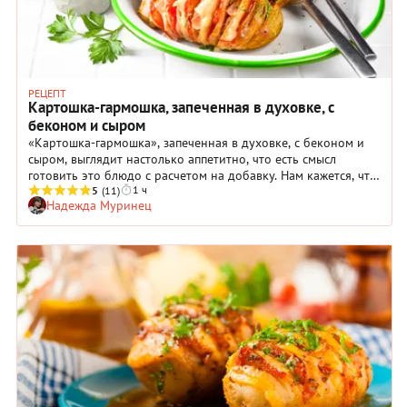
РЕЦЕПТ
Картошка-гармошка, запеченная в духовке, с
беконом и сыром
«Картошка-гармошка», запеченная в духовке, с беконом и
сыром, выглядит настолько аппетитно, что есть смысл
готовить это блюдо с расчетом на добавку. Нам кажется, что
1 ч
ваши близкие будут весьма впечатлены! Ну а чтобы
5
(11)
Надежда Муринец
результат был действительно превосходным, используйте
для приготовления картофель с высоким содержанием
крахмала, хорошо разваривающийся. Опасаться, что клубни
развалятся в процессе тепловой обработки в духовке, не
стоит: запекание не даст тонким пластинкам потерять
форму. И все-таки не превышайте времени, обозначенного в
рецепте, и четко соблюдайте технологию приготовления.