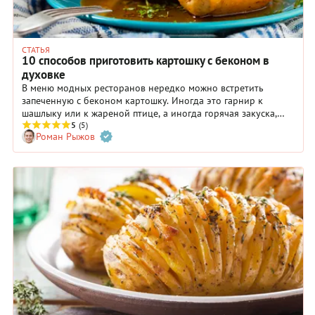
СТАТЬЯ
10 способов приготовить картошку с беконом в
духовке
В меню модных ресторанов нередко можно встретить
запеченную с беконом картошку. Иногда это гарнир к
шашлыку или к жареной птице, а иногда горячая закуска,
которую подают с соусом и листьями зеленого салата. Вроде
5
(5)
Роман Рыжов
бы самые обычные ингредиенты — ну кого сейчас можно
удивить картошкой и беконом? Но как же это вкусно!
Делимся проверенными рецептами картошки, запеченной с
беконом.