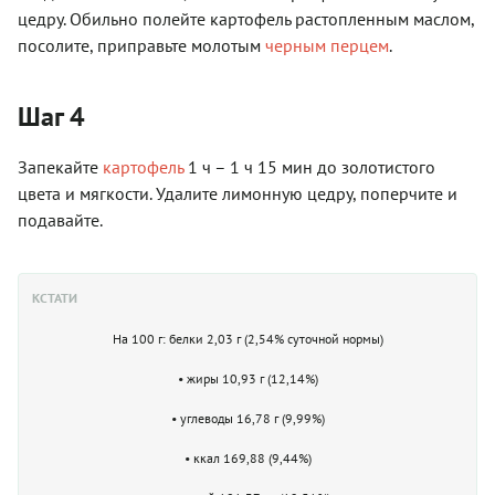
цедру. Обильно полейте картофель растопленным маслом,
посолите, приправьте молотым
черным перцем
.
Шаг 4
Запекайте
картофель
1 ч – 1 ч 15 мин до золотистого
цвета и мягкости. Удалите лимонную цедру, поперчите и
подавайте.
КСТАТИ
На 100 г: белки 2,03 г (2,54% суточной нормы)
• жиры 10,93 г (12,14%)
• углеводы 16,78 г (9,99%)
• ккал 169,88 (9,44%)