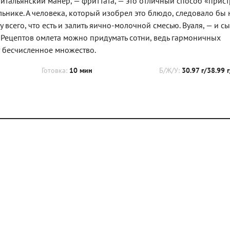
 итальянский манер, — фриттата, — это отличный способ «прист
ильнике. А человека, который изобрел это блюдо, следовало бы 
всего, что есть и залить яично-молочной смесью. Вуаля, — и с
е. Рецептов омлета можно придумать сотни, ведь гармоничных
т бесчисленное множество.
Готовка:
10 мин
Б/Ж/У:
30.97 г/38.99 г