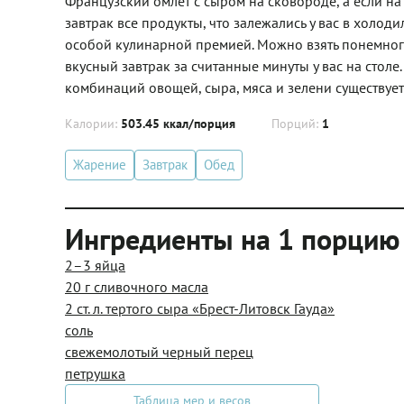
Французский омлет с сыром на сковороде, а если на
завтрак все продукты, что залежались у вас в холод
особой кулинарной премией. Можно взять понемногу 
вкусный завтрак за считанные минуты у вас на стол
комбинаций овощей, сыра, мяса и зелени существуе
Калории:
503.45 ккал/порция
Порций:
1
Жарение
Завтрак
Обед
Ингредиенты на 1 порцию
2–3 яйца
20 г сливочного масла
2 ст. л. тертого сыра «Брест-Литовск Гауда»
соль
свежемолотый черный перец
петрушка
Таблица мер и весов