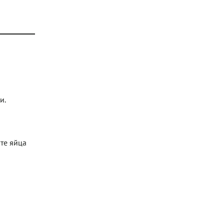
и.
те яйца