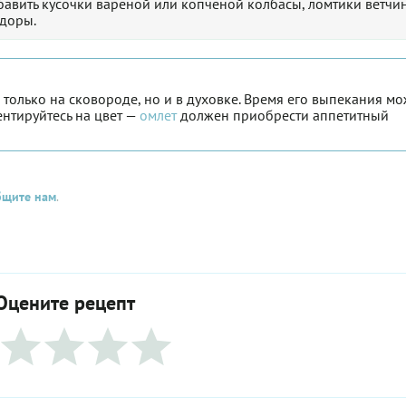
авить кусочки вареной или копченой колбасы, ломтики ветчи
доры.
только на сковороде, но и в духовке. Время его выпекания мо
ентируйтесь на цвет —
омлет
должен приобрести аппетитный
бщите нам
.
Оцените рецепт