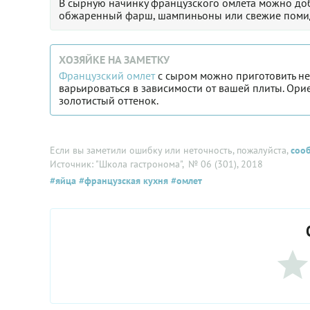
В сырную начинку французского омлета можно доб
обжаренный фарш, шампиньоны или свежие поми
ХОЗЯЙКЕ НА ЗАМЕТКУ
Французский омлет
с сыром можно приготовить не 
варьироваться в зависимости от вашей плиты. Ори
золотистый оттенок.
Если вы заметили ошибку или неточность, пожалуйста,
соо
Источник: "Школа гастронома"
, № 06 (301), 2018
#яйца
#французская кухня
#омлет