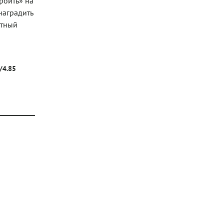
роить» на
наградить
ытный
/4.85