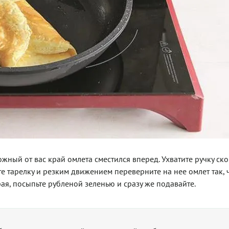
ожный от вас край омлета сместился вперед. Ухватите ручку с
те тарелку и резким движением переверните на нее омлет так,
я, посыпьте рубленой зеленью и сразу же подавайте.