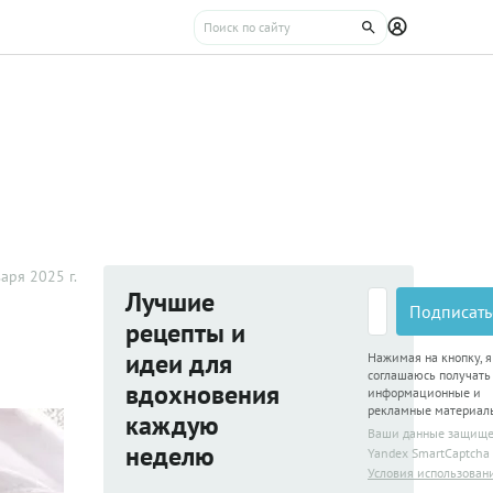
аря 2025 г.
Лучшие
Подписать
рецепты и
идеи для
Нажимая на кнопку, я
соглашаюсь получать
вдохновения
информационные и
рекламные материал
каждую
Ваши данные защищ
неделю
Yandex SmartCaptcha
Условия использован