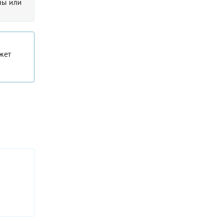
ны или
жет