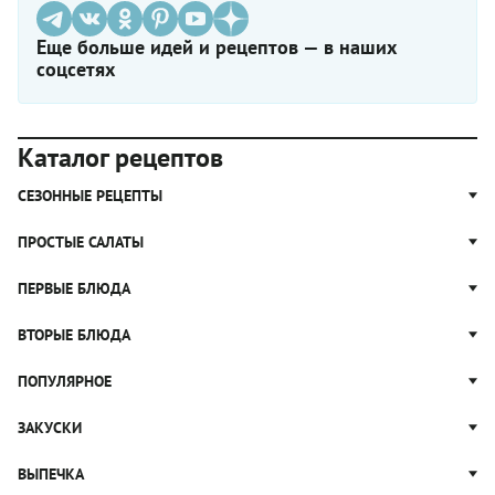
Еще больше идей и рецептов — в наших
соцсетях
Каталог рецептов
СЕЗОННЫЕ РЕЦЕПТЫ
Рецепты из капусты
ПРОСТЫЕ САЛАТЫ
Блюда с картошкой
Простые салаты
ПЕРВЫЕ БЛЮДА
Рецепты с грибами
Салат Оливье
Яблочные пироги
Щи
ВТОРЫЕ БЛЮДА
Салат Цезарь
Рецепты с клюквой
Борщ
Салат Нисуаз
Котлеты
ПОПУЛЯРНОЕ
Блюда из тыквы
Рассольник
Салат Мимоза
Плов
Гороховый суп
Пицца
ЗАКУСКИ
Крабовый салат
Пельмени
Суп солянка
Сырники
Вареники
Жюльен
ВЫПЕЧКА
Суп Харчо
Блины и блинчики