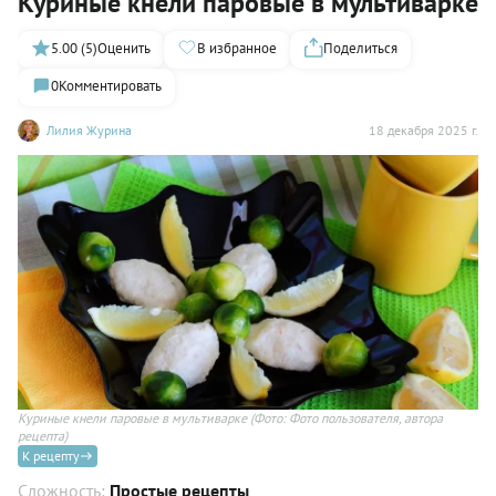
Куриные кнели паровые в мультиварке
5.00 (5)
Оценить
В избранное
Поделиться
0
Комментировать
Лилия Журина
18 декабря 2025 г.
Куриные кнели паровые в мультиварке
(Фото: Фото пользователя, автора
рецепта)
К рецепту
Сложность:
Простые рецепты