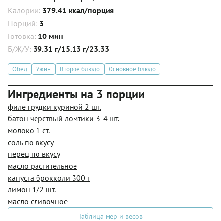
Калории:
379.41 ккал/порция
Порций:
3
Готовка:
10 мин
Б/Ж/У:
39.31 г/15.13 г/23.33
Обед
Ужин
Второе блюдо
Основное блюдо
Ингредиенты на 3 порции
филе грудки куриной 2 шт.
батон черствый ломтики 3-4 шт.
молоко 1 ст.
соль по вкусу
перец по вкусу
масло растительное
капуста брокколи 300 г
лимон 1/2 шт.
масло сливочное
Таблица мер и весов