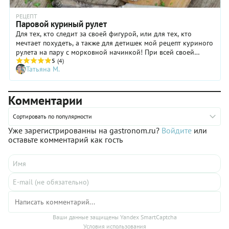
РЕЦЕПТ
Паровой куриный рулет
Для тех, кто следит за своей фигурой, или для тех, кто
мечтает похудеть, а также для детишек мой рецепт куриного
рулета на пару с морковной начинкой! При всей своей
нежной вкусноте, блюдо низкокалорийное и диетическое!
5
(4)
Татьяна М.
Его не стыдно будет подать на праздничный стол для гостей
со специальным питанием!
Комментарии
Сортировать по популярности
Уже зарегистрированны на gastronom.ru?
Войдите
или
оставьте комментарий как гость
Ваши данные защищены Yandex SmartCaptcha
Условия использования