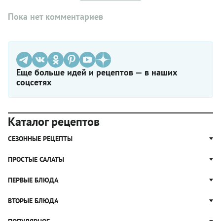
Пока нет комментариев
Еще больше идей и рецептов — в наших
соцсетях
Каталог рецептов
СЕЗОННЫЕ РЕЦЕПТЫ
Рецепты из капусты
ПРОСТЫЕ САЛАТЫ
Блюда с картошкой
Простые салаты
ПЕРВЫЕ БЛЮДА
Рецепты с грибами
Салат Оливье
Яблочные пироги
Щи
ВТОРЫЕ БЛЮДА
Салат Цезарь
Рецепты с клюквой
Борщ
Салат Нисуаз
Котлеты