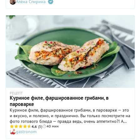
Алёна Спирина
нет, потому что предложенный нами вариант очень уж
гармоничный. Для начинки, конечно же, лучше всего брать
ягоду сезонную — сочную, сладкую, ароматную. Но если вам
удастся среди зимы найти хорошую магазинную, попробуйте
использовать для приготовления вареников с клубникой на
пару ее. Хорошее настроение гарантируется в любом случае!
РЕЦЕПТ
Куриное филе, фаршированное грибами, в
пароварке
Куриное филе, фаршированное грибами, в пароварке — это
и вкусно, и полезно, и празднично. Вы только посмотрите на
фото готового блюда — правда ведь, очень аппетитно?! А
40 мин
ведь многие до сих пор уверены, что в пароварке можно
4.6
(5)
gastronom
готовить только скучные на вид и пресные на вкус блюда.
Если среди ваших знакомых есть такие «знатоки» —