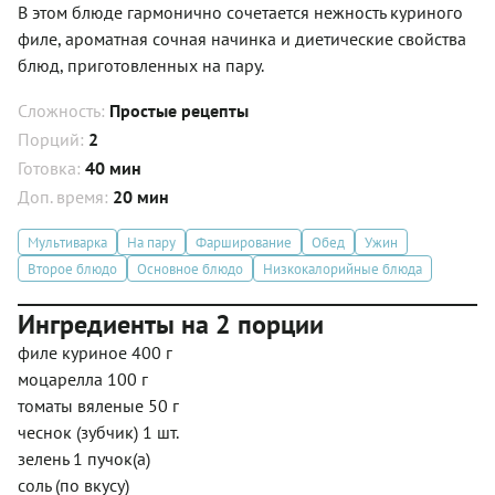
В этом блюде гармонично сочетается нежность куриного
филе, ароматная сочная начинка и диетические свойства
блюд, приготовленных на пару.
Сложность:
Простые рецепты
Порций:
2
Готовка:
40 мин
Доп. время:
20 мин
Мультиварка
На пару
Фарширование
Обед
Ужин
Второе блюдо
Основное блюдо
Низкокалорийные блюда
Ингредиенты на 2 порции
филе куриное 400 г
моцарелла 100 г
томаты вяленые 50 г
чеснок (зубчик) 1 шт.
зелень 1 пучок(а)
соль (по вкусу)