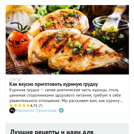
поделитесь с ними нашим пошаговым рецептом. Приготовив
такое фаршированное куриное филе, они, скорее всего,
изменят свое мнение, а вам — еще и спасибо скажут. Ах да,
если у вас нет пароварки, обратите внимание на полезный
совет в конце рецепта.
СТАТЬЯ
Как вкусно приготовить куриную грудку
Куриная грудка — самая диетическая часть курицы, столь
ценимая сторонниками здорового питания, требует к себе
уважительного отношения. Мы расскажем вам, как куриную
грудку правильно сварить, поджарить и запечь, чтобы она
4.71
(7)
Марианна Орлинкова
получилась сочной и ароматной.
Лучшие рецепты и идеи для