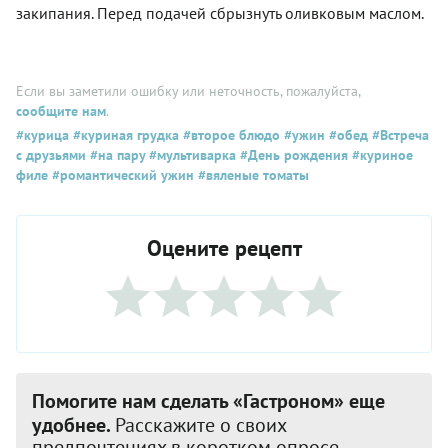
закипания. Перед подачей сбрызнуть оливковым маслом.
Если вы заметили ошибку или неточность, пожалуйста,
сообщите нам
.
#курица
#куриная грудка
#второе блюдо
#ужин
#обед
#Встреча
с друзьями
#на пару
#мультиварка
#День рождения
#куриное
филе
#романтический ужин
#вяленые томаты
Оцените рецепт
Помогите нам сделать «Гастроном» еще
удобнее.
Расскажите о своих
предпочтениях в коротком опросе.