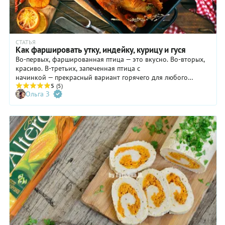
СТАТЬЯ
Как фаршировать утку, индейку, курицу и гуся
Во-первых, фаршированная птица — это вкусно. Во-вторых,
красиво. В-третьих, запеченная птица с
начинкой — прекрасный вариант горячего для любого
праздничного стола. Фаршируют обычно любую птицу
5
(5)
Ольга З
целиком или же какую-то её часть, чаще всего грудки и
бёдра, реже ножки или крылышки. Фаршируйте как мы,
фаршируйте лучше нас!