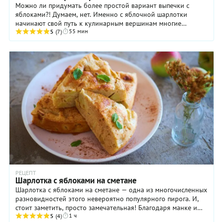
Можно ли придумать более простой вариант выпечки с
яблоками?! Думаем, нет. Именно с яблочной шарлотки
начинают свой путь к кулинарным вершинам многие
55 мин
девочки. А еще этот пирог нравится практически ...
5
(7)
РЕЦЕПТ
Шарлотка с яблоками на сметане
Шарлотка с яблоками на сметане — одна из многочисленных
разновидностей этого невероятно популярного пирога. И,
стоит заметить, просто замечательная! Благодаря манке и
1 ч
сметане тесто шарлотки получается ...
5
(4)