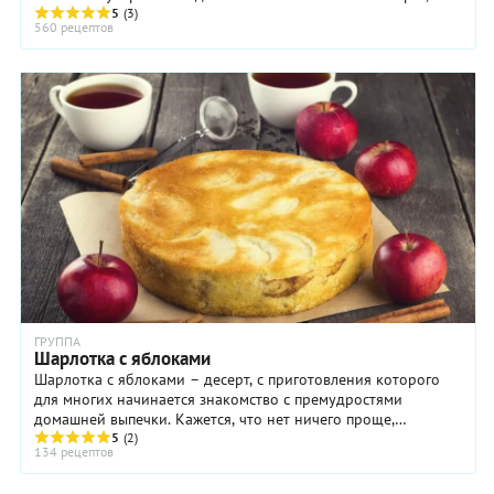
как его называют в ...
5
(3)
560 рецептов
ГРУППА
Шарлотка с яблоками
Шарлотка с яблоками – десерт, с приготовления которого
для многих начинается знакомство с премудростями
домашней выпечки. Кажется, что нет ничего проще,
достаточно нарезать яблоки, залить их самым ...
5
(2)
134 рецептов