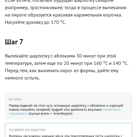
(например, тростниковым): тогда в процессе выпекания
на пироге образуется красивая карамельная корочка.
Нагрейте духовку до 170 °C.
Шаг 7
Выпекайте шарлотку с яблоками 30 минут при этой
температуре, затем еще по 20 минут при 160 °C и 140 °C.
Перед тем, как вынимать пирог из формы, дайте ему
немного остыть.
КСТАТИ
Перед подачей на стол чуть остывшую шарлотку с яблоками и корицей
можно посыпать сахарной пудрой или дополнить вкусным
сливочным
мороженым
(лучше всего — пломбиром).
ХОЗЯЙКЕ НА ЗАМЕТКУ
Вопреки расхожему мнению яйца для приготовления теста шарлотки с