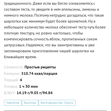
традиционного. Даже если вы бегло ознакомитесь с
составом теста, то увидите в нем апельсины, лимоны и
немного молока. Поэтому нетрудно догадаться, что такая
шарлотка как минимум будет более ароматной. Ну а
небольшое количество молока обеспечит тесту чуть более
плотную текстуру, но ровно настолько, чтобы
компенсировать сочность яблок, пропитанных соком
цитрусовых. Надеемся, что вы заинтригованы и уже
запланировали приготовление нашей шарлотки на
ближайшее время.
Сложность:
Простые рецепты
Калории:
510.74 ккал/порция
Порций:
4
Готовка:
1 ч 30 мин
Б/Ж/У:
14.19 г/9.05 г/94.84
Чаепитие
Выпечка
Вегетарианство: Строго