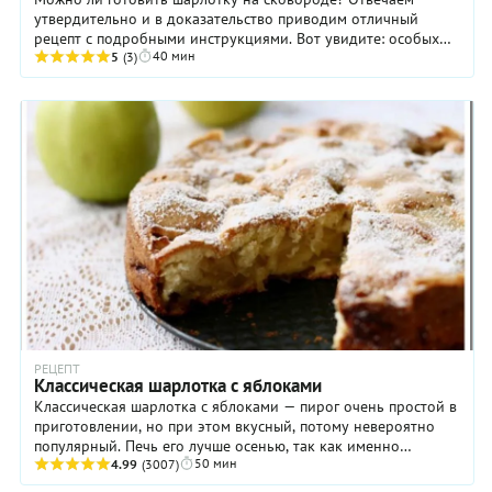
утвердительно и в доказательство приводим отличный
рецепт с подробными инструкциями. Вот увидите: особых
40 мин
вкусовых различий никто не заметит. Ну а ...
5
(3)
РЕЦЕПТ
Классическая шарлотка с яблоками
Классическая шарлотка с яблоками — пирог очень простой в
приготовлении, но при этом вкусный, потому невероятно
популярный. Печь его лучше осенью, так как именно
50 мин
местные сезонные фрукты зимних сортов ...
4.99
(3007)