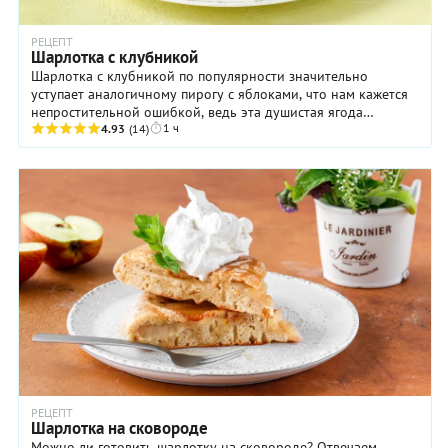
РЕЦЕПТ
Шарлотка с клубникой
Шарлотка с клубникой по популярности значительно
уступает аналогичному пирогу с яблоками, что нам кажется
непростительной ошибкой, ведь эта душистая ягода
1 ч
гарантирует любому десерту оглушительный ...
4.93
(14)
РЕЦЕПТ
Шарлотка на сковороде
Можно ли готовить шарлотку на сковороде? Отвечаем