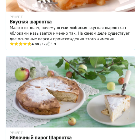
РЕЦЕПТ
Вкусная шарлотка
Мало кто знает, почему всеми любимая вкусная шарлотка с
яблоками называется именно так. На самом деле существует
две основные версии происхождения этого «имени».
1 ч
Согласно первой, пирог назвали так в ...
4.88
(32)
РЕЦЕПТ
Яблочный пирог Шарлотка