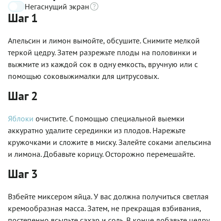
Негаснущий экран
Шаг 1
Апельсин и лимон вымойте, обсушите. Снимите мелкой
теркой цедру. Затем разрежьте плоды на половинки и
выжмите из каждой сок в одну емкость, вручную или с
помощью соковыжималки для цитрусовых.
Шаг 2
Яблоки
очистите. С помощью специальной выемки
аккуратно удалите серединки из плодов. Нарежьте
кружочками и сложите в миску. Залейте соками апельсина
и лимона. Добавьте корицу. Осторожно перемешайте.
Шаг 3
Взбейте миксером яйца. У вас должна получиться светлая
кремообразная масса. Затем, не прекращая взбивания,
постепенно всыпьте сахар и соль. В конце добавьте цедру