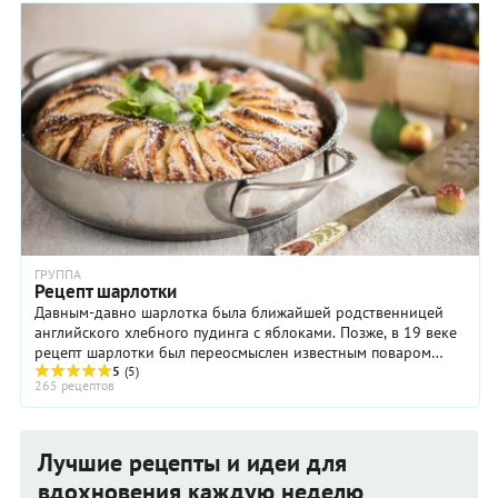
ГРУППА
Рецепт шарлотки
Давным-давно шарлотка была ближайшей родственницей
английского хлебного пудинга с яблоками. Позже, в 19 веке
рецепт шарлотки был переосмыслен известным поваром
Антуатом Мари Каремом. Его версия ...
5
(5)
265 рецептов
Лучшие рецепты и идеи для
вдохновения каждую неделю