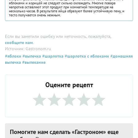
яблоками и корицей не следует сильно охлаждать. Многие повара
напротив оставляют этот продукт при комнатной температуре на
несколько часов. В результате яйца образуют более устойчивую пену, и
тесто получается очень нежным.
Если вы заметили ошибку или неточность, пожалуйста,
сообщите нам
.
Источник: Gastronom.ru
#яблоки
#выпечка
#шарлотка
#шарлотка с яблоками
#домашняя
выпечка
#выпекание
Оцените рецепт
Помогите нам сделать «Гастроном» еще