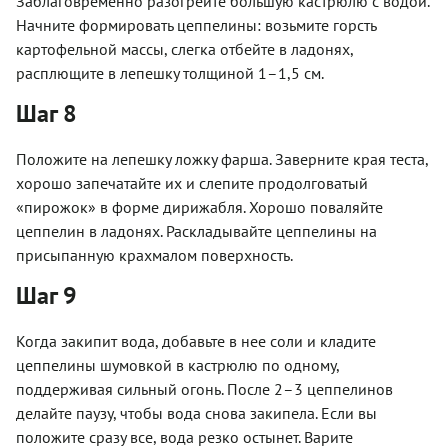
Заблаговременно разогрейте большую кастрюлю с водой.
Начните формировать цеппелины: возьмите горсть
картофельной массы, слегка отбейте в ладонях,
расплющите в лепешку толщиной 1–1,5 см.
Шаг 8
Положите на лепешку ложку фарша. Заверните края теста,
хорошо запечатайте их и слепите продолговатый
«пирожок» в форме дирижабля. Хорошо поваляйте
цеппелин в ладонях. Раскладывайте цеппелины на
присыпанную крахмалом поверхность.
Шаг 9
Когда закипит вода, добавьте в нее соли и кладите
цеппелины шумовкой в кастрюлю по одному,
поддерживая сильный огонь. После 2–3 цеппелинов
делайте паузу, чтобы вода снова закипела. Если вы
положите сразу все, вода резко остынет. Варите