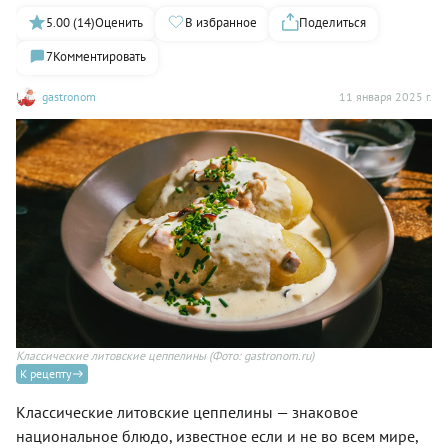
5.00 (14)
Оценить
В избранное
Поделиться
7
Комментировать
gastronom
11 января 2025 г.
Классические литовские цеппелины
(Фото: gastronom.ru)
К рецепту
Классические литовские цеппелины — знаковое
национальное блюдо, известное если и не во всем мире,