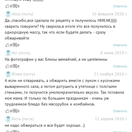
0
0
Ответить
Alisa (гость)
16 февраля 2020 г.
Да, спасибо,все сделала по рецепту и получилось НИКАК)))))
сварить говорите? Ну сварила,в итоге это все получилось в
однородную массу, так что если будете делать - сразу
обжаривайте
0
0
Ответить
Avi (гость)
6 июля 2019 г.
На фотографии у вас блины жемайчяй, а не цеппелины
0
0
Ответить
Юлия (гость)
21 ноября 2014 г.
А если не отваривать, а обжарить вместе с луком с кусочками
выжаренного сала, а потом дотушить в утятнице с толстыми
стенками, то получится умопомрачительно вкусно. Так готовила
моя мама. И только по большим праздникам - очень уж
трудоемкое блюдо без мясорубок и комбайнов.
0
0
Ответить
Гость (гость)
12 апреля 2010 г.
не надо обжираться и все будет хорошо. ;)