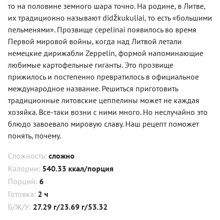
то на половине земного шара точно. На родине, в Литве,
их традиционно называют didžkukuliai, то есть «большими
пельменями». Прозвище cepelinai появилось во время
Первой мировой войны, когда над Литвой летали
немецкие дирижабли Zeppelin, формой напоминающие
любимые картофельные гиганты. Это прозвище
прижилось и постепенно превратилось в официальное
международное название. Решиться приготовить
традиционные литовские цеппелины может не каждая
хозяйка. Все-таки возни с ними много. Но неслучайно это
блюдо завоевало мировую славу. Наш рецепт поможет
понять, почему.
Сложность:
сложно
Калории:
540.33 ккал/порция
Порций:
6
Готовка:
2 ч
Б/Ж/У:
27.29 г/23.69 г/53.32