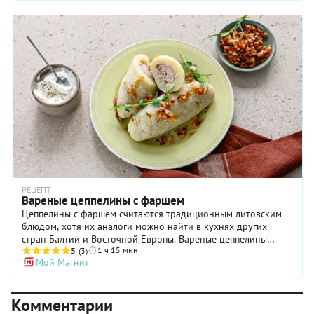
проплывали в воздухе немецкие дирижабли. Дирижабли
Zeppelin своей формой очень напоминали литовцам их
любимые картофельные диджкукуляи. Мы предлагаем вам
классический рецепт этого оригинального блюда. Для
цеппелинов нужно брать крахмалистый картофель. Молодой
не подойдет. Крахмал добавляем и в картофельное тесто, и
в воду, в которой будут вариться цеппелины. Для
надежности. Кстати, не вздумайте жарить их в сковороде —
они варятся в большом количестве воды в кастрюле. Фарш
для начинки лучше брать свиной, сочный и достаточно
жирный. Бекон или копченую грудинку для соуса-поджарки
берите тоже с хорошим количеством жира. Если бекон
постный, добавьте в сковороду для обжарки пару столовых
ложек растительного масла или сала.
РЕЦЕПТ
Вареные цеппелины с фаршем
Цеппелины с фаршем считаются традиционным литовским
блюдом, хотя их аналоги можно найти в кухнях других
стран Балтии и Восточной Европы. Вареные цеппелины
1 ч 15 мин
представляют собой большие картофельные клецки,
5
(3)
Мой Магнит
напоминающие формой дирижабль (отсюда и их необычное
название), начиненные мясным фаршем. Приготовление
цеппелинов требует некоторых кулинарных навыков, но в
Комментарии
целом с блюдом сможет справиться даже начинающий