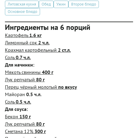
Литовская кухня
Обед
Ужин
Второе блюдо
Основное блюдо
Ингредиенты на 6 порций
Картофель
1.6 кг
Лимонный сок
2 ч.л.
Крахмал картофельный
2 ст.л.
Соль
0.7 ч.л.
Для начинки:
Мякоть свинины
400 г
Лук репчатый
80 г
Перец чёрный молотый
по вкусу
Майоран
0.5 ч.л.
Соль
0.5 ч.л.
Для соуса:
Бекон
150 г
Лук репчатый
80 г
Сметана 12%
300 г