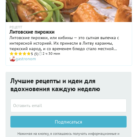
РЕЦЕПТ
Литовские пирожки
Литовские пирожки, или кибины — это сытная выпечка с
интересной историей. Их принесли в Литву караимы,
тюркский народ, и со временем блюдо стало местной
2 ч 30 мин
классикой. Традиционно кибины готовят из пресного теста,
5
(5)
gastronom
но этот рецепт — адаптированный, домашний вариант на
мягком дрожжевом тесте. Начинка — тоже немного не по
канону: не рубленая баранина, а прокрученная через
мясорубку. Но после выпечки она тоже остается сочной и
Лучшие рецепты и идеи для
ароматной, но без лишней плотности. Такие литовские
пирожки с мясом — идеальная еда для сытного обеда или в
вдохновения каждую неделю
дорогу.
Подписаться
Нажимая на кнопку, я соглашаюсь получать информационные и