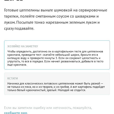
Готовые цеппелины выньте шумовкой на сервировочные
тарелки, полейте сметанным соусом со шкварками и
луком. Посыпьте тонко нарезанным зеленым луком и
сразу подавайте.
ХОЗЯЙКЕ НА ЗАМЕТКУ
Чтобы определить, достаточно ли в картофельном тесте для цеппелинов
крахмала, проведите тест: скатайте небольшой шарик, бросьте его в
кипящую воду и проварите минуты 3. Если он сохранит целостность и
упругость, то все в порядке. Если начнет разваливаться, добавьте в тесто
еще крахмала.
КСТАТИ
Начинка для классических литовских цеппелинов может быть разной —
не только из мяса, но и из творога, и из грибов. А вот картофель подойдет
только белый крахмалистый, зрелый. Молодой не сгодится.
Если вы заметили ошибку или неточность, пожалуйста,
сообщите нам
.