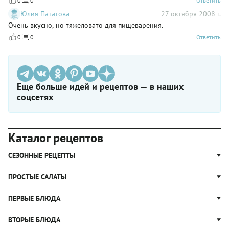
0
0
Ответить
Юлия Пататова
27 октября 2008 г.
Очень вкусно, но тяжеловато для пищеварения.
0
0
Ответить
Еще больше идей и рецептов — в наших
соцсетях
Каталог рецептов
СЕЗОННЫЕ РЕЦЕПТЫ
Рецепты из капусты
ПРОСТЫЕ САЛАТЫ
Блюда с картошкой
Простые салаты
ПЕРВЫЕ БЛЮДА
Рецепты с грибами
Салат Оливье
Яблочные пироги
Щи
ВТОРЫЕ БЛЮДА
Салат Цезарь