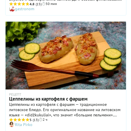
50 мин
затрат это блюдо не предполагает. Главное — найти для него
4.8
(15)
gastronom
правильный картофель мучнистых сортов, тогда котлеты
будут хорошо держать форму. При желании приготовить
зразы вы можете в духовке при температуре не менее 200
°C, но нам кажется, что при жарке на сковороде они
получаются значительно вкуснее. Подать на стол
картофельные зразы можно не только с соусом, как
рекомендовано в нашем рецепте, но и просто с хорошей
густой сметаной.
РЕЦЕПТ
Цеппелины из картофеля с фаршем
Цеппелины из картофеля с фаршем — традиционное
литовское блюдо. Его оригинальное название на литовском
языке — «didžkukuliai», что значит «большие пельмени».
2 ч
Цеппелинами эти «котлетки» из картофельного теста стали
5
(13)
Rita Pirko
называть с Первой мировой войны, когда Литва была
оккупирована Германией и над ее территорией регулярно