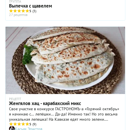
ГРУППА
Выпечка с щавелем
5
(3)
27 рецептов
РЕЦЕПТ
Женгялов хац - карабахский микс
Свое участие в конкурсе ГАСТРОНОМЪ-а «Горячий октябрь»
я начинаю с… лепёшки… Да-да! Именно так! Но это весьма
уникальная лепешка! На Кавказе едят много зелени.
Специалисты утверждают, что армянские мастера кулинарии
5
(9)
Касым Эристов
используют 300 видов всевозможных дикорастущих трав – в