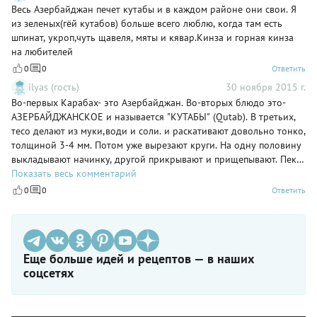
Весь Азербайджан печет кутабы и в каждом районе они свои. Я
из зеленых(гёй кутабов) больше всего люблю, когда там есть
шпинат, укроп,чуть щавеля, мяты и кявар.Кинза и горная кинза
на любителей
0
0
Ответить
ilyas (гость)
30 ноября 2015 г.
Во-первых Карабах- это Азербайджан. Во-вторых блюдо это-
АЗЕРБАЙДЖАНСКОЕ и называется "КУТАБЫ" (Qutab). В третьих,
тесо делают из муки,води и соли. и раскативают довольно тонко,
толщиной 3-4 мм. Потом уже вырезают круги. На одну половину
выкладывают начинку, другой прикрывают и прищепывают. Пекут
в оригинале на садже, в домашних условиях можно и на чугуной
Показать весь комментарий
сковороде. Затем складывают в стопку, смазывая сверху
0
0
Ответить
сливочным маслом. Начинка бывает самая разнообразная- из
зелени, из мяса, из тыквы- классические варианты. Что касается
конкретно зелени, то базовый набор это зеленый лук, шпинат,
укроп и кинза. Горная кинза - это другое растение, она в кутабах
Еще больше идей и рецептов — в наших
особой популярностью не пользуется (из-за терпкого вкуса). Еще,
соцсетях
по сезону,в начинку можно добавить зерна граната. Надеюсь
сведения вам пригодятся.