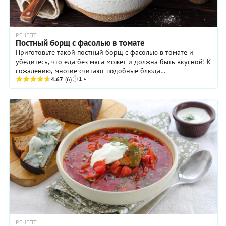
РЕЦЕПТ
Постный борщ с фасолью в томате
Приготовьте такой постный борщ с фасолью в томате и
убедитесь, что еда без мяса может и должна быть вкусной! К
сожалению, многие считают подобные блюда
1 ч
неинтересными и малоаппетитными, потому редко ...
4.67
(6)
РЕЦЕПТ