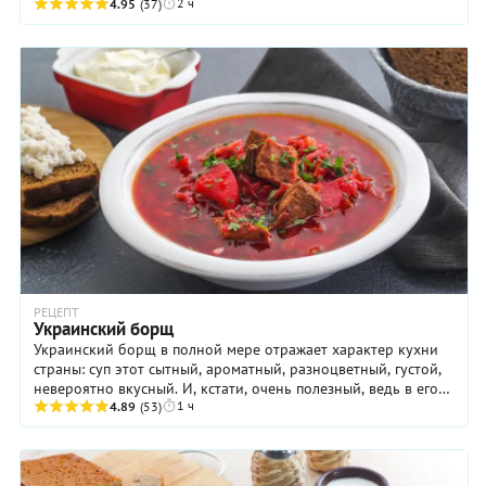
2 ч
попросить вторую! Поэтому готовить это блюдо стоит ...
4.95
(37)
РЕЦЕПТ
Украинский борщ
Украинский борщ в полной мере отражает характер кухни
страны: суп этот сытный, ароматный, разноцветный, густой,
невероятно вкусный. И, кстати, очень полезный, ведь в его
1 ч
состав входит большое ...
4.89
(53)