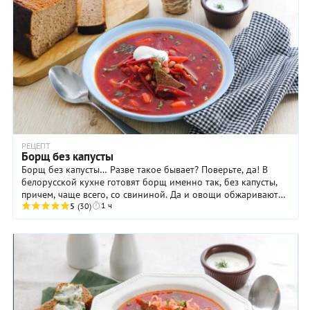
РЕЦЕПТ
Борщ без капусты
Борщ без капусты… Разве такое бывает? Поверьте, да! В
белорусской кухне готовят борщ именно так, без капусты,
причем, чаще всего, со свининой. Да и овощи обжаривают
1 ч
на сале. Иногда в такой борщ еще и ...
5
(30)