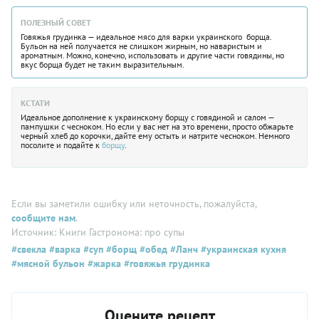
ПОЛЕЗНЫЙ СОВЕТ
Говяжья грудинка — идеальное мясо для варки украинского борща.
Бульон на ней получается не слишком жирным, но наваристым и
ароматным. Можно, конечно, использовать и другие части говядины, но
вкус борща будет не таким выразительным.
КСТАТИ
Идеальное дополнение к украинскому борщу с говядиной и салом —
пампушки с чесноком. Но если у вас нет на это времени, просто обжарьте
черный хлеб до корочки, дайте ему остыть и натрите чесноком. Немного
посолите и подайте к
борщу
.
Если вы заметили ошибку или неточность, пожалуйста,
сообщите нам
.
Источник: Книги Гастронома: про супы
#свекла
#варка
#суп
#борщ
#обед
#Ланч
#украинская кухня
#мясной бульон
#жарка
#говяжья грудинка
Оцените рецепт