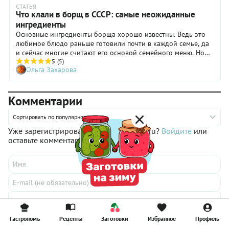
СТАТЬЯ
Что клали в борщ в СССР: самые неожиданные
ингредиенты
Основные ингредиенты борща хорошо известны. Ведь это
любимое блюдо раньше готовили почти в каждой семье, да
и сейчас многие считают его основой семейного меню. Но
когда мы перелистали старые кулинарные книги в поисках
5
(5)
Ольга Захарова
секретов приготовления домашнего борща времен
развитого социализма, то узнали много интересного про его
ингредиенты.
Комментарии
Сортировать по популярности
Уже зарегистрированны на gastronom.ru?
Войдите
или
оставьте комментарий как гость
Ваши данные защищены Yandex SmartCaptcha
Гастрономъ
Рецепты
Заготовки
Избранное
Профиль
Условия использования