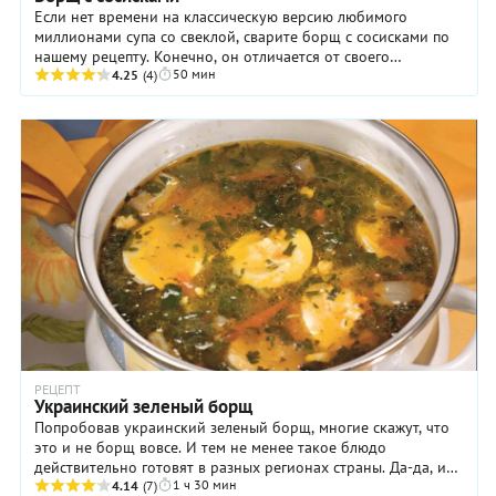
Если нет времени на классическую версию любимого
миллионами супа со свеклой, сварите борщ с сосисками по
нашему рецепту. Конечно, он отличается от своего
50 мин
сложносочиненного собрата, однако тоже имеет ...
4.25
(4)
РЕЦЕПТ
Украинский зеленый борщ
Попробовав украинский зеленый борщ, многие скажут, что
это и не борщ вовсе. И тем не менее такое блюдо
действительно готовят в разных регионах страны. Да-да, и
1 ч 30 мин
свеклу не добавляют! Чаще всего, ...
4.14
(7)