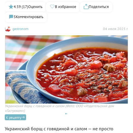
4.59 (17)
Оценить
В избранное
Поделиться
5
Комментировать
gastronom
04 июля 2025 г.
Украинский борщ с говядиной и салом
(Фото: ООО «Издательский дом
Ук
«Гастроном»)
до
К рецепту
Украинский борщ с говядиной и салом — не просто