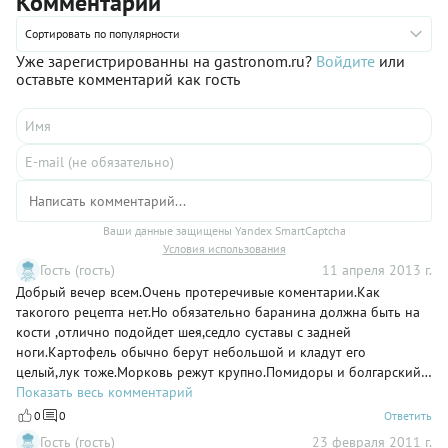
Комментарии
вкус, который лишь слегка оттеняется морковью, луком,
картофелем и сладким перцем. В нашем пошаговом рецепте
Сортировать по популярности
расскажем, как сварить шурпу в афганском казане — быстро
Уже зарегистрированны на gastronom.ru?
Войдите
или
и очень просто.
оставьте комментарий как гость
Ваши данные защищены Yandex SmartCaptcha
Условия использования
Гость (гость)
11 апреля 2013 г.
Добрый вечер всем.Очень протеречивые коментарии.Как
такогого рецепта нет.Но обязательно баранина должна быть на
кости ,отлично подойдет шея,седло суставы с задней
ноги.Картофель обычно берут небольшой и кладут его
целый,лук тоже.Морковь режут крупно.Помидоры и болгарский
перец по желанию.Специи какие кто любит.Основное то,что мясо
Показать весь комментарий
нужно варить 2.5-3 часа.Бульон должен быть насыщенным.Живу
0
0
Ответить
в Крыму татары и те готовят по разному.Хорошо,когда в
Гость (гость)
23 февраля 2011 г.