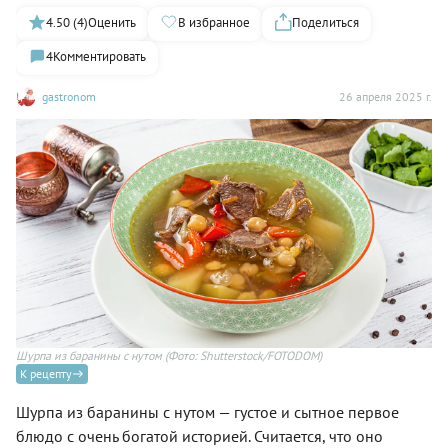
4.50 (4)
Оценить
В избранное
Поделиться
4
Комментировать
gastronom
26 апреля 2025 г.
Шурпа из баранины с нутом
(Фото: Shutterstock/FOTODOM)
К рецепту
Шурпа из баранины с нутом — густое и сытное первое
блюдо с очень богатой историей. Считается, что оно