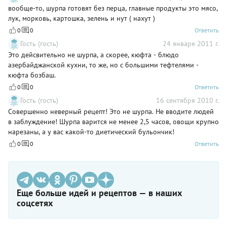
отдельной пиале подают маринованый лук.
вообще-то, шурпа готовят без перца, главные продукты это мясо,
лук, морковь, картошка, зелень и нут ( нахут )
0
0
Ответить
Гость (гость)
24 января 2011 г.
Это дейсвительно не шурпа, а скорее, кюфта - блюдо
азербайджанской кухни, то же, но с большими тефтелями -
кюфта бозбаш.
0
0
Ответить
Гость (гость)
16 сентября 2010 г.
Совершенно неверный рецепт! Это не шурпа. Не вводите людей
в заблуждение! Шурпа варится не менее 2,5 часов, овощи крупно
нарезаны, а у вас какой-то диетический бульончик!
0
0
Ответить
Еще больше идей и рецептов — в наших
соцсетях