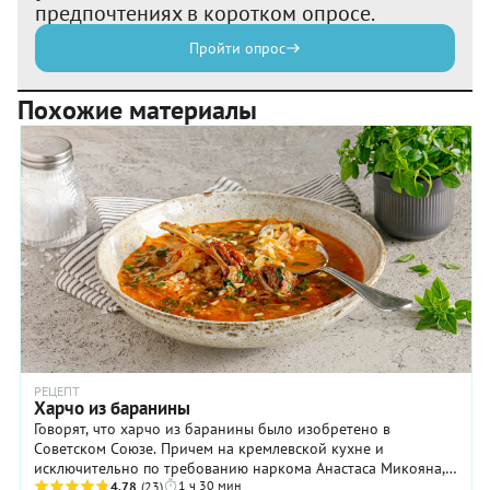
предпочтениях в коротком опросе.
Пройти опрос
Похожие материалы
РЕЦЕПТ
Харчо из баранины
Говорят, что харчо из баранины было изобретено в
Советском Союзе. Причем на кремлевской кухне и
исключительно по требованию наркома Анастаса Микояна,
1 ч 30 мин
который терпеть не мог вкуса говядины, но сытные ...
4.78
(23)