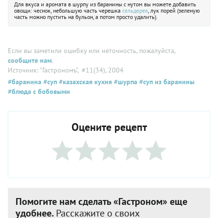
Для вкуса и аромата в шурпу из баранины с нутом вы можете добавить
овощи: чеснок, небольшую часть черешка
сельдерея
, лук порей (зеленую
часть можно пустить на бульон, а потом просто удалить).
Если вы заметили ошибку или неточность, пожалуйста,
сообщите нам
.
Источник: "Гастрономъ"
, #11(34), 2004
#баранина
#суп
#казахская кухня
#шурпа
#суп из баранины
#блюда с бобовыми
Оцените рецепт
Помогите нам сделать «Гастроном» еще
удобнее.
Расскажите о своих