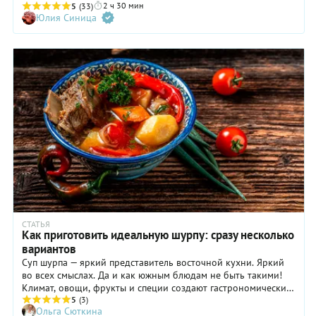
2 ч 30 мин
бульона, какой необходим для этого знакового
5
(33)
Юлия Синица
среднеазиатского супа. А мясо должно развариться так,
чтобы легко отходило от костей. То есть дело это небыстрое.
И основную часть процесса занимает непосредственно
варка бульона. Чтобы рассказать вам, как приготовить
шурпу в казане на костре, мы изучили множество разных
рецептов. Они отличаются в последовательности действий, в
мелких нюансах, но суть везде одна: мяса должно быть
много. Характерной особенностью шурпы является то, что в
нее обычно не кладут специй. Насыщенный вкус и аромат
супа создается за счет качественного мяса, овощей,
большого количества лука и трав. Многие узбекские повара
отдельно подчеркивают тот факт, что шурпа хороша без
специй. И все же именно в узбекскую шурпу принято
добавлять семена зиры. Наш пошаговый рецепт шурпы в
казане на костре — некий усредненный вариант, который
поможет вам принимать собственные решения.
СТАТЬЯ
Как приготовить идеальную шурпу: сразу несколько
вариантов
Суп шурпа — яркий представитель восточной кухни. Яркий
во всех смыслах. Да и как южным блюдам не быть такими!
Климат, овощи, фрукты и специи создают гастрономические
шедевры, без которых сложно представить культуру этого
5
(3)
Ольга Сюткина
региона. И шурпа в этом смысле не только рецепт, но и