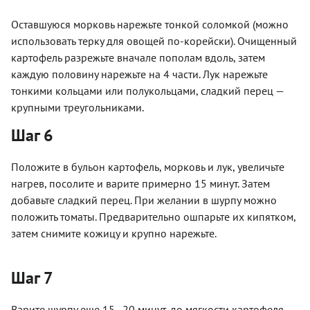
Оставшуюся морковь нарежьте тонкой соломкой (можно
использовать терку для овощей по-корейски). Очищенный
картофель разрежьте вначале пополам вдоль, затем
каждую половину нарежьте на 4 части. Лук нарежьте
тонкими кольцами или полукольцами, сладкий перец —
крупными треугольниками.
Шаг 6
Положите в бульон картофель, морковь и лук, увеличьте
нагрев, посолите и варите примерно 15 минут. Затем
добавьте сладкий перец. При желании в шурпу можно
положить томаты. Предварительно ошпарьте их кипятком,
затем снимите кожицу и крупно нарежьте.
Шаг 7
Варите шурпу еще 15–20 минут, до мягкости картофеля.