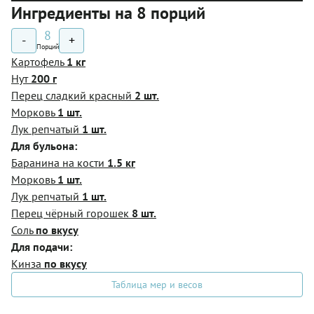
Ингредиенты на 8 порций
8
-
+
Порций
Картофель
1 кг
Нут
200 г
Перец сладкий красный
2 шт.
Морковь
1 шт.
Лук репчатый
1 шт.
Для бульона:
Баранина на кости
1.5 кг
Морковь
1 шт.
Лук репчатый
1 шт.
Перец чёрный горошек
8 шт.
Соль
по вкусу
Для подачи:
Кинза
по вкусу
Таблица мер и весов