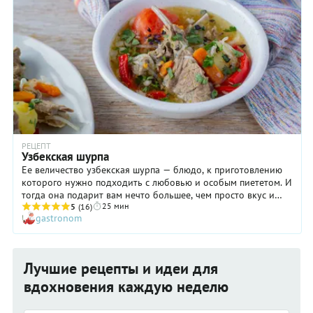
РЕЦЕПТ
Узбекская шурпа
Ее величество узбекская шурпа — блюдо, к приготовлению
которого нужно подходить с любовью и особым пиететом. И
тогда она подарит вам нечто большее, чем просто вкус и
25 мин
аромат — возможность прикоснуться к традициям. А ведь
5
(16)
gastronom
случается, что кто-то приготовит суп из баранины, лука,
моркови, картофеля и помидоров, а потом назовет его
шурпой. Но мы-то знаем, что такое настоящая шурпа:
наваристая, густая, томленая на тихом огне: на протяжении
Лучшие рецепты и идеи для
всего процесса о кипении речь даже не идет — лишь редкие
ленивые пузырьки должны медленно подниматься со дна.
вдохновения каждую неделю
Ниже мы с удовольствием расскажем, как сварить
настоящую шурпу в лучших традициях гостеприимной