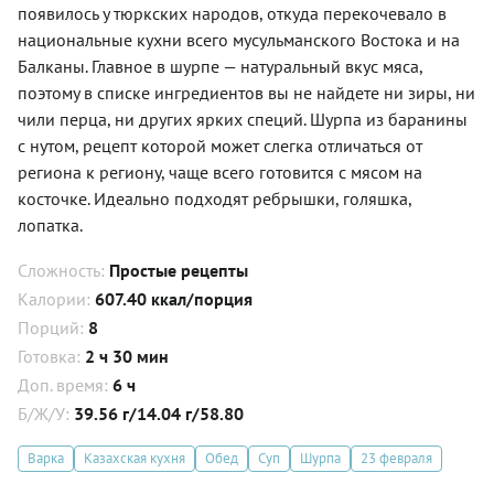
появилось у тюркских народов, откуда перекочевало в
национальные кухни всего мусульманского Востока и на
Балканы. Главное в шурпе — натуральный вкус мяса,
поэтому в списке ингредиентов вы не найдете ни зиры, ни
чили перца, ни других ярких специй. Шурпа из баранины
с нутом, рецепт которой может слегка отличаться от
региона к региону, чаще всего готовится с мясом на
косточке. Идеально подходят ребрышки, голяшка,
лопатка.
Сложность:
Простые рецепты
Калории:
607.40 ккал/порция
Порций:
8
Готовка:
2 ч 30 мин
Доп. время:
6 ч
Б/Ж/У:
39.56 г/14.04 г/58.80
Варка
Казахская кухня
Обед
Суп
Шурпа
23 февраля