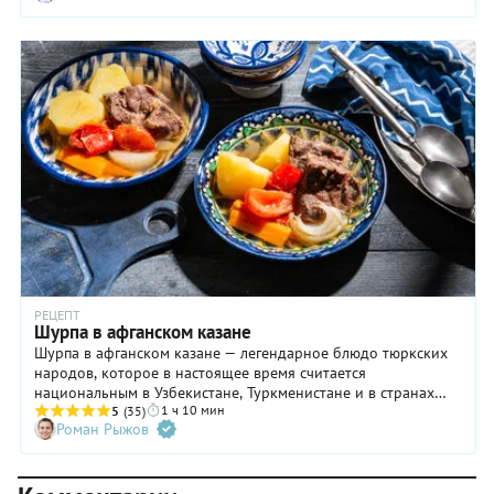
традиция. Как всегда, все по порядку.
РЕЦЕПТ
Шурпа в афганском казане
Шурпа в афганском казане — легендарное блюдо тюркских
народов, которое в настоящее время считается
национальным в Узбекистане, Туркменистане и в странах
1 ч 10 мин
Балканского полуострова. Представляет из себя густой суп с
5
(35)
Роман Рыжов
большим количеством мяса и крупно нарезанными
овощами. И хотя существует огромное количество рецептов
шурпы с добавлением ярких специй и зелени, ценят и любят
ее в основном за натуральный, очень насыщенный мясной