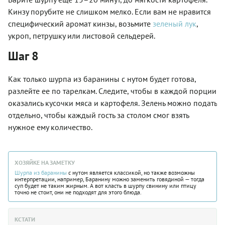
Кинзу порубите не слишком мелко. Если вам не нравится
специфический аромат кинзы, возьмите
зеленый лук
,
укроп, петрушку или листовой сельдерей.
Шаг 8
Как только шурпа из баранины с нутом будет готова,
разлейте ее по тарелкам. Следите, чтобы в каждой порции
оказались кусочки мяса и картофеля. Зелень можно подать
отдельно, чтобы каждый гость за столом смог взять
нужное ему количество.
ХОЗЯЙКЕ НА ЗАМЕТКУ
Шурпа из баранины
с нутом является классикой, но также возможны
интерпретации, например,
Баранину
можно заменить говядиной — тогда
суп будет не таким жирным. А вот класть в шурпу свинину или птицу
точно не стоит, они не подходят для этого блюда.
КСТАТИ