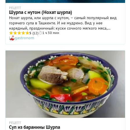
РЕЦЕПТ
Шурпа с нутом (Нохат шурпа)
Нохат шурпа, или шурпа с нутом, – самый популярный вид
горячего супа в Ташкенте. И не мудрено. Вид у нее
нарядный, праздничный: куски сочного мягкого мяса,
1 ч 50 мин
оранжевая морковь, желтая репа, красные помидоры,
5
(12)
gastronom
зеленые искры зелени, большие желтые горошины нута. И
все это в прозрачнейшем янтарном бульоне. Главное
отличие шурпы от всех других супов – особый ритуал
приготовления. Если уж готовить первое, то обязательно в
большом количестве и в толстостенной посуде. Потому что
очень важно добиться режима томления бульона без следов
кипения. А в маленькой кастрюле с тонкими стенками и
дном это сделать весьма проблематично. Поэтому в
Узбекистане принято готовить шурпу в казане. Особенно
вкусной она получается на живом огне, на дровах. Поэтому
нохат шурпа станет настоящим подарком для вас на дачном
отдыхе.
РЕЦЕПТ
Суп из баранины Шурпа