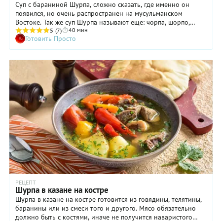
Суп с бараниной Шурпа, сложно сказать, где именно он
появился, но очень распространен на мусульманском
Востоке. Так же суп Шурпа называют еще: чорпа, шорпо,
40 мин
сорпа, а в Молдавии и на Балканах, — чорба. Сколько стран,
5
(7)
Готовить Просто
столько и рецептов. Мы взяли основные ингредиенты – это
мясо, а именно баранину (но можно готовить и на
говядине), морковь, лук и картофель, а также специи и
приготовили суп, так как готовили его в нашей семье.
РЕЦЕПТ
Шурпа в казане на костре
Шурпа в казане на костре готовится из говядины, телятины,
баранины или из смеси того и другого. Мясо обязательно
должно быть с костями, иначе не получится наваристого