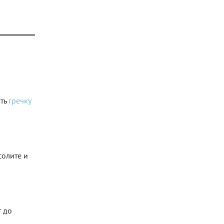
ить
гречку
солите и
т до