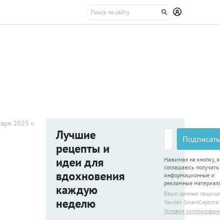
аря 2025 г.
Лучшие
Подписать
рецепты и
идеи для
Нажимая на кнопку, я
соглашаюсь получать
вдохновения
информационные и
рекламные материал
каждую
Ваши данные защищ
неделю
Yandex SmartCaptcha
Условия использован