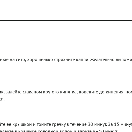
ньте на сито, хорошенько стряхните капли. Желательно вылож
, залейте стаканом крутого кипятка, доведите до кипения, по
и.
е ее крышкой и томите гречку в течение 30 минут. За 15 мину
 залейте в ковшике холодной водой и варите 9–10 минут.