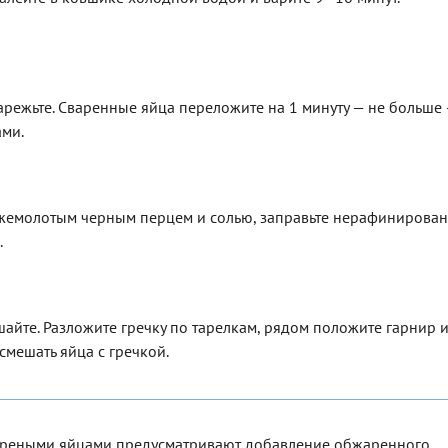
арежьте. Сваренные яйца переложите на 1 минуту — не больше 
ами.
ежемолотым черным перцем и солью, заправьте нерафинирова
.
шайте. Разложите гречку по тарелкам, рядом положите гарнир и
смешать яйца с гречкой.
ареными яйцами предусматривают добавление обжаренного