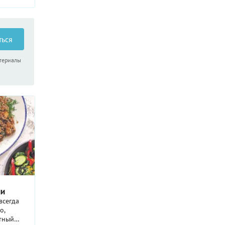
что оно
же тем,
ухой и
люду
ться
 —
атериалы
чески
урицей и
о и
пременно
 блюд,
будни.
ми
всегда
о,
тный