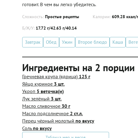
готовит. В чем вы легко убедитесь.
Сложность:
Простые рецепты
Калории:
609.28 ккал/
Б/Ж/У:
17.72 г/42.63 г/40.14
Завтрак
Обед
Ужин
Второе блюдо
Каша
Веге
Ингредиенты на 2 порции
Гречневая крупа (ядрица)
125 г
Яйцо куриное
3 шт.
Укроп
5 веточка(и)
Лук зелёный
3 шт.
Масло сливочное
30 г
Масло подсолнечное
2 ст.л.
Перец чёрный молотый
по вкусу
Соль
по вкусу
Таблица мер и весов