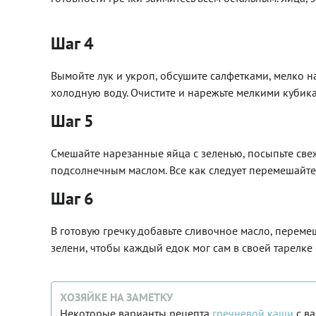
Шаг 4
Вымойте лук и укроп, обсушите салфетками, мелко н
холодную воду. Очистите и нарежьте мелкими кубик
Шаг 5
Смешайте нарезанные яйца с зеленью, посыпьте св
подсолнечным маслом. Все как следует перемешайте
Шаг 6
В готовую гречку добавьте сливочное масло, переме
зелени, чтобы каждый едок мог сам в своей тарелке 
ХОЗЯЙКЕ НА ЗАМЕТКУ
Некоторые варианты рецепта
гречневой каши
с в