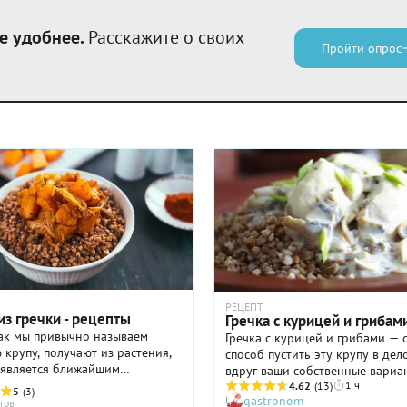
е удобнее.
Расскажите о своих
Пройти опрос
РЕЦЕПТ
з гречки - рецепты
Гречка с курицей и грибам
как мы привычно называем
Гречка с курицей и грибами —
 крупу, получают из растения,
способ пустить эту крупу в дело
 является ближайшим
вдруг ваши собственные вариа
ниом щавеля и ревеня. Её
1 ч
реализации неожиданно законч
4.62
(13)
5
(3)
gastronom
столько полезны, что на
близкие просят чего-то нового.
тов