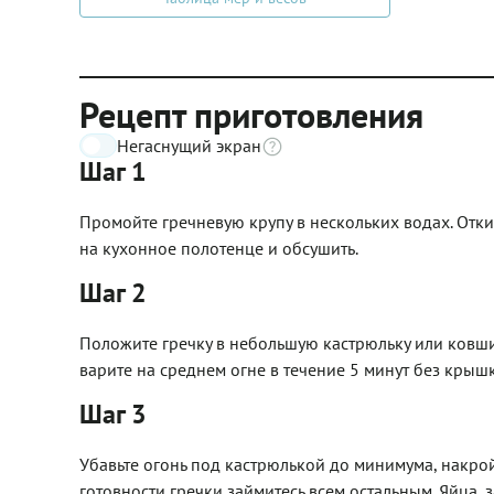
Рецепт приготовления
Негаснущий экран
Шаг 1
Промойте гречневую крупу в нескольких водах. Отки
на кухонное полотенце и обсушить.
Шаг 2
Положите гречку в небольшую кастрюльку или ковшик
варите на среднем огне в течение 5 минут без крышк
Шаг 3
Убавьте огонь под кастрюлькой до минимума, накройт
готовности гречки займитесь всем остальным. Яйца,