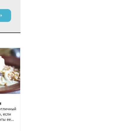
и
 отличный
, если
нты ее
ились, и