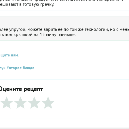
мешивают в готовую гречку.
олее упругой, можете варить ее по той же технологии, но с ме
ть под крышкой на 15 минут меньше.
бщите нам
.
лук
#второе блюдо
Оцените рецепт