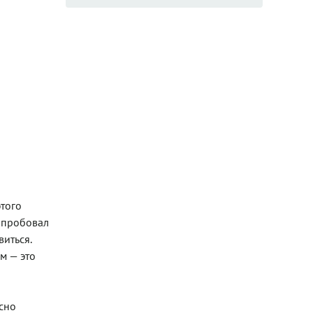
этого
е пробовал
иться.
м — это
усно