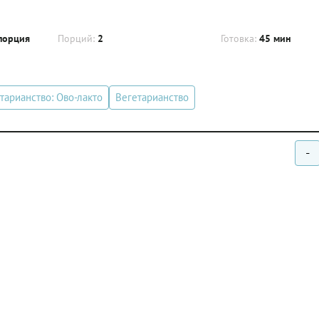
порция
Порций:
2
Готовка:
45 мин
тарианство: Ово-лакто
Вегетарианство
-