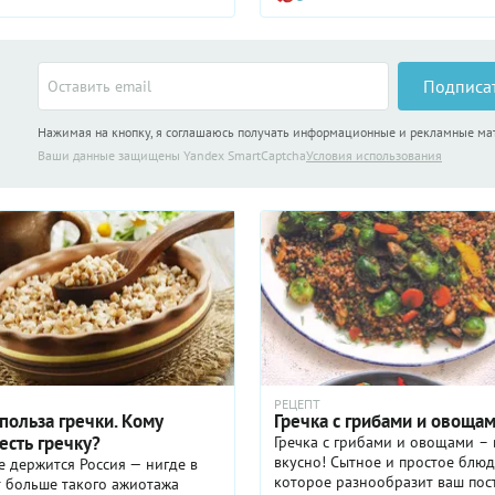
того растения – в Гималаях –
Прелесть нашего блюда в том, 
нравится практически всем. Да
кому гречка кажется слишком с
унылой! Грибы обеспечивают б
Подписа
замечательный аромат, курица
сытность, а сметанный соус —
Нажимая на кнопку, я соглашаюсь получать информационные и рекламные м
необходимую сочность. Практи
само совершенство! Гречка с к
Ваши данные защищены Yandex SmartCaptcha
Условия использования
грибами готовится очень прост
довольно быстро, поэтому не
включите ее в список семейных
предназначенных для ужина в 
РЕЦЕПТ
польза гречки. Кому
Гречка с грибами и овоща
есть гречку?
Гречка с грибами и овощами – 
вкусно! Сытное и простое блюд
е держится Россия — нигде в
которое разнообразит ваш пос
 больше такого ажиотажа