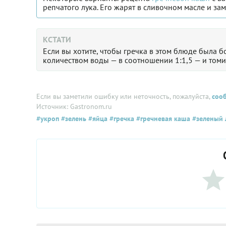
репчатого лука. Его жарят в сливочном масле и за
КСТАТИ
Если вы хотите, чтобы гречка в этом блюде была б
количеством воды — в соотношении 1:1,5 — и томи
Если вы заметили ошибку или неточность, пожалуйста,
соо
Источник: Gastronom.ru
#укроп
#зелень
#яйца
#гречка
#гречневая каша
#зеленый 