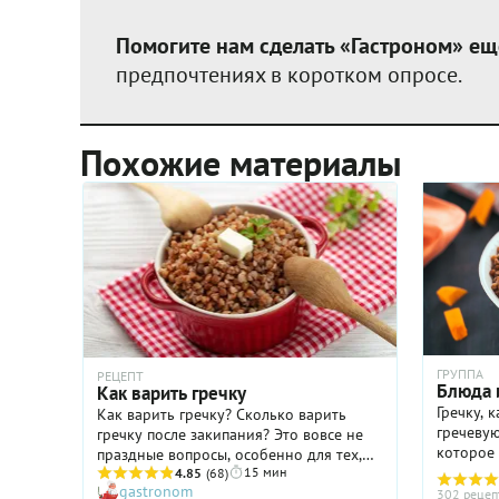
Помогите нам сделать «Гастроном» ещ
предпочтениях в коротком опросе.
Похожие материалы
ГРУППА
РЕЦЕПТ
Блюда и
Как варить гречку
Гречку, 
Как варить гречку? Сколько варить
гречевую
гречку после закипания? Это вовсе не
которое
праздные вопросы, особенно для тех,
родствен
15 мин
кому еще не исполнилось тридцати. В
4.85
(68)
gastronom
зерна на
жизни каждого наступает день, когда
302 рецеп