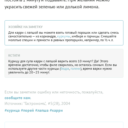
украсить свежей зеленью или долькой лимона.
ХОЗЯЙКЕ НА ЗАМЕТКУ
Для карри с лапшой вы можете взять готовый порошок или сделать смесь
самостоятельно — из кориандра,
куркумы
, имбиря и горчицы. Смешайте
молотые специи и пряности в равных пропорциях, например, по ½ ч.л.
КСТАТИ
Курицу для супа карри с лапшой варить всего 10 минут? Да! Этого
времени достаточно, чтобы филе сварилось, но осталось сочным. Если вы
используете другие части курицы (
бедра
,
голени
), время варки нужно
увеличить до 20–25 минут.
Если вы заметили ошибку или неточность, пожалуйста,
сообщите нам
.
Источник: "Гастрономъ"
, #5(28), 2004
#курица
#порей
#лапша
#карри