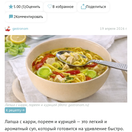
5.00 (5)
Оценить
В избранное
Поделиться
2
Комментировать
gastronom
19 апреля 2026 г.
Лапша с карри, пореем и курицей
(Фото: gastronom.ru)
К рецепту
Лапша с карри, пореем и курицей — это легкий и
ароматный суп, который готовится на удивление быстро.