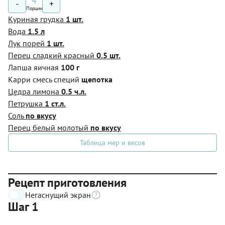
4
-
+
Порции
Куриная грудка
1 шт.
Вода
1.5 л
Лук порей
1 шт.
Перец сладкий красный
0.5 шт.
Лапша яичная
100 г
Карри смесь специй
щепотка
Цедра лимона
0.5 ч.л.
Петрушка
1 ст.л.
Соль
по вкусу
Перец белый молотый
по вкусу
Таблица мер и весов
Рецепт приготовления
Негаснущий экран
Шаг 1