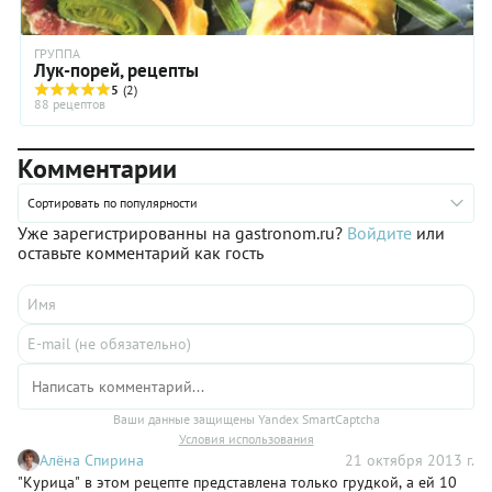
ГРУППА
Лук-порей, рецепты
5
(2)
88 рецептов
Комментарии
Сортировать по популярности
Уже зарегистрированны на gastronom.ru?
Войдите
или
оставьте комментарий как гость
Ваши данные защищены Yandex SmartCaptcha
Условия использования
Алёна Спирина
21 октября 2013 г.
"Курица" в этом рецепте представлена только грудкой, а ей 10