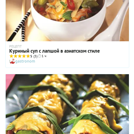
РЕЦЕПТ
Куриный суп с лапшой в азиатском стиле
1 ч
5
(3)
gastronom