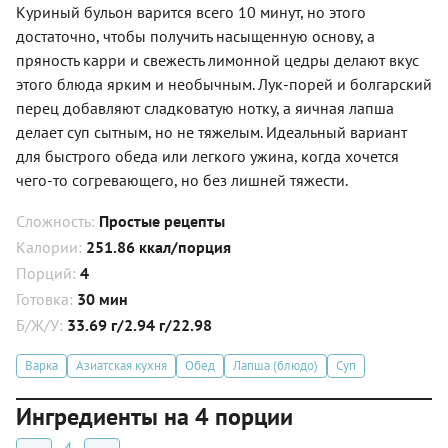
Куриный бульон варится всего 10 минут, но этого
достаточно, чтобы получить насыщенную основу, а
пряность карри и свежесть лимонной цедры делают вкус
этого блюда ярким и необычным. Лук-порей и болгарский
перец добавляют сладковатую нотку, а яичная лапша
делает суп сытным, но не тяжелым. Идеальный вариант
для быстрого обеда или легкого ужина, когда хочется
чего-то согревающего, но без лишней тяжести.
Сложность:
Простые рецепты
Калории:
251.86 ккал/порция
Порций:
4
Готовка:
30 мин
Б/Ж/У:
33.69 г/2.94 г/22.98
Варка
Азиатская кухня
Обед
Лапша (блюдо)
Суп
Ингредиенты на 4 порции