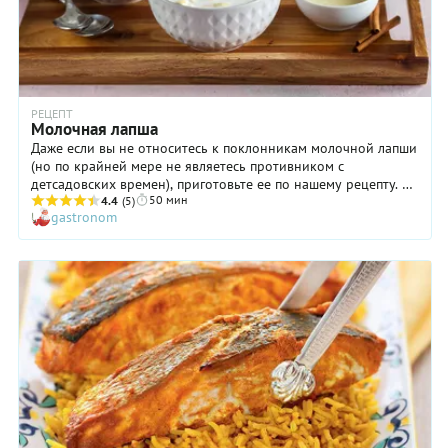
РЕЦЕПТ
Молочная лапша
Даже если вы не относитесь к поклонникам молочной лапши
(но по крайней мере не являетесь противником с
детсадовских времен), приготовьте ее по нашему рецепту. Вы
50 мин
удивитесь, насколько это первое блюдо может быть нежным
4.4
(5)
gastronom
и вкусным! В чем секрет рецепта? Прежде всего, в том, что
наша лапша самодельная. Кроме того, ее необходимо
предварительно прокипятить в воде и лишь затем класть в
суп. Ну и, наконец, очень важно, чтобы основа молочной
лапши, то есть, молоко, было натуральным и вкусным! Иначе
все ваши старания будут бесполезны.