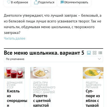
В избранное
Поделиться
0
Комментировать
Диетологи утверждают, что лучший завтрак – белковый, а
из белковой пищи лучше всего усваивается творог. Так не
начать ли, обдумывая меню школьника, с творожного
завтрака?
Читать далее
Все меню школьника. вариант 5
По умолчанию
ДОМАШНЯЯ
ДИЕТА ПРИ
РЕЦЕПТЫ
КУХНЯ
СИНДРОМЕ
ЗДОРОВОГО
СССР
РАЗДРАЖЕННОГО
ПИТАНИЯ
КИШЕЧНИКА
Кисель
Суп-
(СРК) С ДИАРЕЕЙ
из
Ризотто
пюре из
смородины
с цветной
яблок с
и
капустой
тыквой