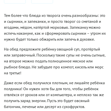
начинку
нашем
названием
бананов.
любят
и
рецепте
«камбала».
Маленьким
еще с
смыкают
предусмотрен
Очевидно,
непоседы
детского
Тем более что блюда из творога очень разнообразны: это
края.
именно
эту
точно
садика
Самые
такой
и сырники, и запеканки, и просто творог со сметаной и
несчастную
будут в
(что ни
популярные
подход! А
рыбу
восторге!
говори,
ягодами, мёдом, натёртой морковью. Запеканку можно
начинки -
еще в
замораживали,
некоторые
испечь накануне, как и сформировать сырники – утром их
это яйца
черничный
размораживали
блюда
сами по
морс
нужно будет только обжарить или запечь в духовке.
и вновь
там
себе или
добавляют
замораживали
готовили
в
лимонный
— месяц
На обед предложите ребёнку овощной суп, протёртый
славно),
сочетании
сок,
за
но вот
или заправочный. Поскольку такие супы не очень сытные,
с рисом,
который
месяцем.
повторить
зеленым
на второе можно подать полноценное мясное или
придает
Поэтому
ее дома
луком,
напитку
покупать
рыбное блюдо. Не забудьте про компот, кисель или морс
как-то не
морковью,
приятные
камбалу
решаются.
на третье!
различные
цитрусовые
желательно
Вернее,
овощные
ноты и
на
некоторые
Даже если обед получился плотным, не лишайте ребёнка
пюре, сыр
легкую
рыбном
пробовали
кусочком
кислинку.
рынке. А
полдника! Он нужен хотя бы для того, чтобы ребёнок
это
или
Кстати,
лучше —
делать,
отвлёкся от уроков или от компьютера, и неплохо так же
мелко
такая
у
но
получить заряд энергии. Пусть это будет овсяный
нарезанный
добавка,
проверенного
попытки
и
скорее,
продавца.
батончик, печенье или десерт из сухофруктов.
заканчивались
перемешанны
желаемая,
Тогда она