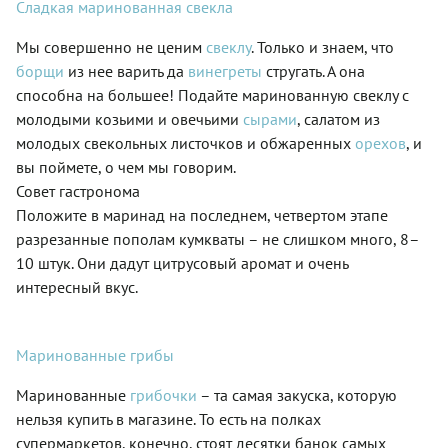
Сладкая маринованная свекла
Мы совершенно не ценим
свеклу
. Только и знаем, что
борщи
из нее варить да
винегреты
стругать. А она
способна на большее! Подайте маринованную свеклу с
молодыми козьими и овечьими
сырами
, салатом из
молодых свекольных листочков и обжаренных
орехов
, и
вы поймете, о чем мы говорим.
Совет гастронома
Положите в маринад на последнем, четвертом этапе
разрезанные пополам кумкваты – не слишком много, 8–
10 штук. Они дадут цитрусовый аромат и очень
интересный вкус.
Маринованные грибы
Маринованные
грибочки
– та самая закуска, которую
нельзя купить в магазине. То есть на полках
супермаркетов, конечно, стоят десятки банок самых