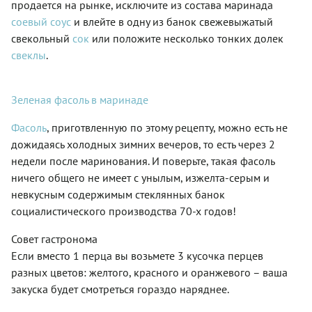
продается на рынке, исключите из состава маринада
соевый соус
и влейте в одну из банок свежевыжатый
свекольный
сок
или положите несколько тонких долек
свеклы
.
Зеленая фасоль в маринаде
Фасоль
, приготвленную по этому рецепту, можно есть не
дожидаясь холодных зимних вечеров, то есть через 2
недели после маринования. И поверьте, такая фасоль
ничего общего не имеет с унылым, изжелта-серым и
невкусным содержимым стеклянных банок
социалистического производства 70-х годов!
Совет гастронома
Если вместо 1 перца вы возьмете 3 кусочка перцев
разных цветов: желтого, красного и оранжевого – ваша
закуска будет смотреться гораздо наряднее.