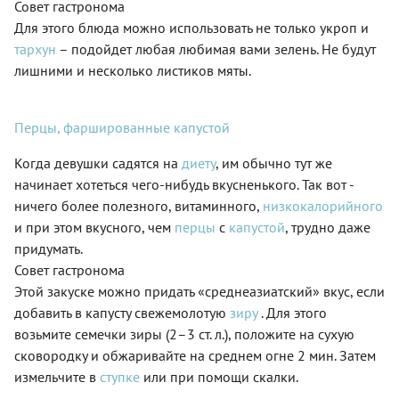
Совет гастронома
Для этого блюда можно использовать не только укроп и
тархун
– подойдет любая любимая вами зелень. Не будут
лишними и несколько листиков мяты.
Перцы, фаршированные капустой
Когда девушки садятся на
диету
, им обычно тут же
начинает хотеться чего-нибудь вкусненького. Так вот -
ничего более полезного, витаминного,
низкокалорийного
и при этом вкусного, чем
перцы
с
капустой
, трудно даже
придумать.
Совет гастронома
Этой закуске можно придать «среднеазиатский» вкус, если
добавить в капусту свежемолотую
зиру
. Для этого
возьмите семечки зиры (2–3 ст. л.), положите на сухую
сковородку и обжаривайте на среднем огне 2 мин. Затем
измельчите в
ступке
или при помощи скалки.