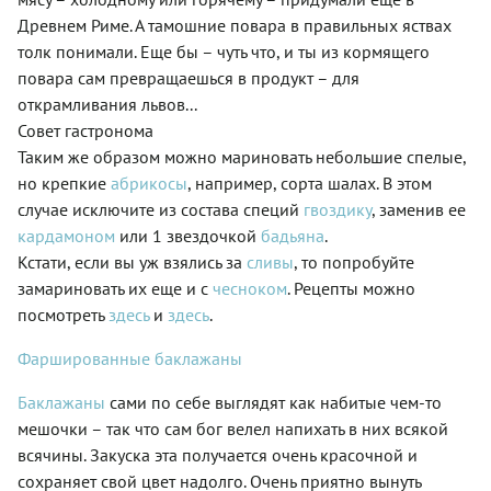
Древнем Риме. А тамошние повара в правильных яствах
толк понимали. Еще бы – чуть что, и ты из кормящего
повара сам превращаешься в продукт – для
открамливания львов...
Совет гастронома
Таким же образом можно мариновать небольшие спелые,
но крепкие
абрикосы
, например, сорта шалах. В этом
случае исключите из состава специй
гвоздику
, заменив ее
кардамоном
или 1 звездочкой
бадьяна
.
Кстати, если вы уж взялись за
сливы
, то попробуйте
замариновать их еще и с
чесноком
. Рецепты можно
посмотреть
здесь
и
здесь
.
Фаршированные баклажаны
Баклажаны
сами по себе выглядят как набитые чем-то
мешочки – так что сам бог велел напихать в них всякой
всячины. Закуска эта получается очень красочной и
сохраняет свой цвет надолго. Очень приятно вынуть