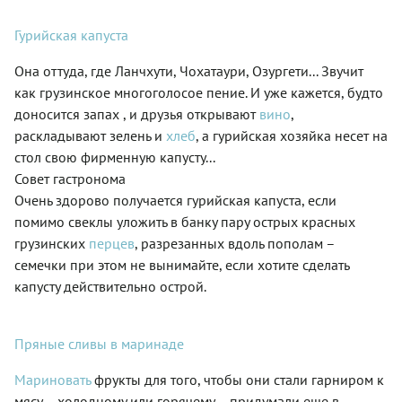
Гурийская капуста
Она оттуда, где Ланчхути, Чохатаури, Озургети... Звучит
как грузинское многоголосое пение. И уже кажется, будто
доносится запах , и друзья открывают
вино
,
раскладывают зелень и
хлеб
, а гурийская хозяйка несет на
стол свою фирменную капусту...
Совет гастронома
Очень здорово получается гурийская капуста, если
помимо свеклы уложить в банку пару острых красных
грузинских
перцев
, разрезанных вдоль пополам –
семечки при этом не вынимайте, если хотите сделать
капусту действительно острой.
Пряные сливы в маринаде
Мариновать
фрукты для того, чтобы они стали гарниром к
мясу – холодному или горячему – придумали еще в